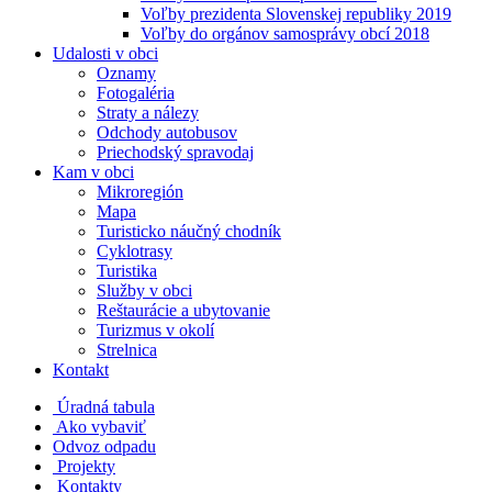
Voľby prezidenta Slovenskej republiky 2019
Voľby do orgánov samosprávy obcí 2018
Udalosti v obci
Oznamy
Fotogaléria
Straty a nálezy
Odchody autobusov
Priechodský spravodaj
Kam v obci
Mikroregión
Mapa
Turisticko náučný chodník
Cyklotrasy
Turistika
Služby v obci
Reštaurácie a ubytovanie
Turizmus v okolí
Strelnica
Kontakt
Úradná tabula
Ako vybaviť
Odvoz odpadu
Projekty
Kontakty