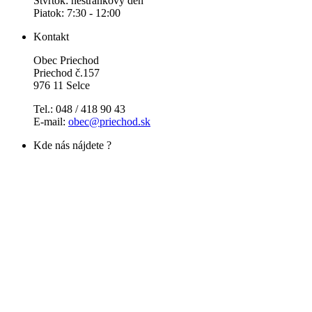
Štvrtok: nestránkový deň
Piatok: 7:30 - 12:00
Kontakt
Obec Priechod
Priechod č.157
976 11 Selce
Tel.: 048 / 418 90 43
E-mail:
obec@priechod.sk
Kde nás nájdete ?