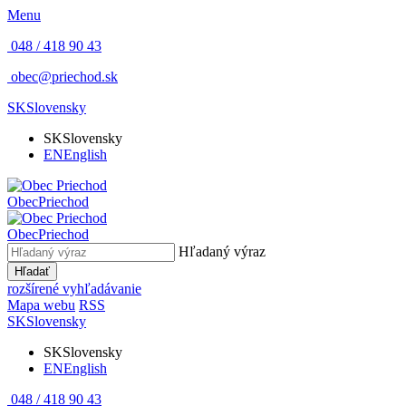
Menu
048 / 418 90 43
obec@priechod.sk
SK
Slovensky
SK
Slovensky
EN
English
Obec
Priechod
Obec
Priechod
Hľadaný výraz
Hľadať
rozšírené vyhľadávanie
Mapa webu
RSS
SK
Slovensky
SK
Slovensky
EN
English
048 / 418 90 43