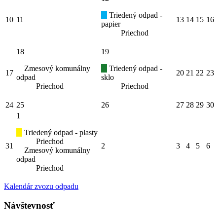
Triedený odpad -
10
11
13
14
15
16
papier
Priechod
18
19
Zmesový komunálny
Triedený odpad -
17
20
21
22
23
odpad
sklo
Priechod
Priechod
24
25
26
27
28
29
30
1
Triedený odpad - plasty
Priechod
31
2
3
4
5
6
Zmesový komunálny
odpad
Priechod
Kalendár zvozu odpadu
Návštevnosť