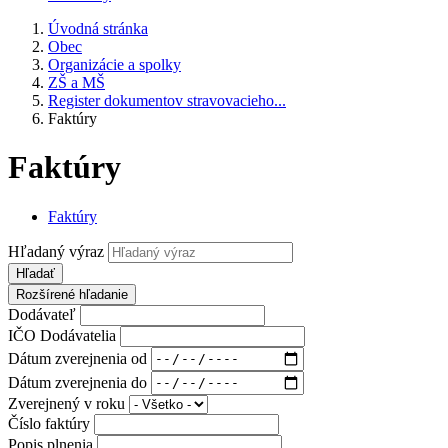
Úvodná stránka
Obec
Organizácie a spolky
ZŠ a MŠ
Register dokumentov stravovacieho...
Faktúry
Faktúry
Faktúry
Hľadaný výraz
Hľadať
Rozšírené hľadanie
Dodávateľ
IČO Dodávatelia
Dátum zverejnenia od
Dátum zverejnenia do
Zverejnený v roku
Číslo faktúry
Popis plnenia