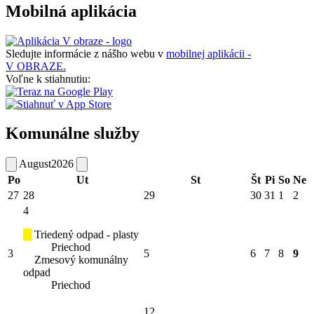
Mobilná aplikácia
Sledujte informácie z nášho webu v
mobilnej aplikácii -
V OBRAZE.
Voľne k stiahnutiu:
Komunálne služby
August
2026
Po
Ut
St
Št
Pi
So
Ne
27
28
29
30
31
1
2
4
Triedený odpad - plasty
Priechod
3
5
6
7
8
9
Zmesový komunálny
odpad
Priechod
12