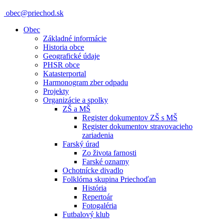
obec@priechod.sk
Obec
Základné informácie
Historia obce
Geografické údaje
PHSR obce
Katasterportal
Harmonogram zber odpadu
Projekty
Organizácie a spolky
ZŠ a MŠ
Register dokumentov ZŠ s MŠ
Register dokumentov stravovacieho
zariadenia
Farský úrad
Zo života farnosti
Farské oznamy
Ochotnícke divadlo
Folklórna skupina Priechoďan
História
Repertoár
Fotogaléria
Futbalový klub