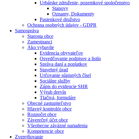
Urbárske združenie, pozemkové spoločenstvo
Stanovy
Oznamy, Dokumenty
Pasienkové družstvo
Ochrana osobných údajov - GDPR
Samospráva
Starosta obce
Zamestnanci
Ako vybavíte
Evidencia obyvateľov
Osvedčovanie podpisov a listín
Správa daní a poplatkov
Stavebný úrad
Určovanie súpisných čísel
Sociálne služby
Zápis do evidencie SHR
Výrub drevín
Tlačivá, formuláre
Obecné zastupiteľstvo
Hlavný kontrolór obce
Rozpočet obce
Záverečný účet obce
Všeobecne záväzné nariadenia
Kompetencie obce
Zverejňovanie