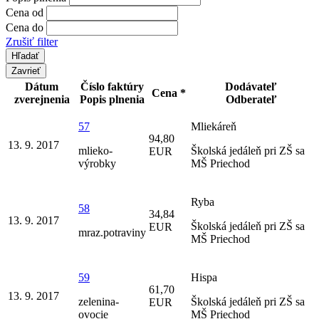
Cena od
Cena do
Zrušiť filter
Zavrieť
Dátum
Číslo faktúry
Dodávateľ
Cena *
zverejnenia
Popis plnenia
Odberateľ
57
Mliekáreň
94,80
13. 9. 2017
mlieko-
Školská jedáleň pri ZŠ sa
EUR
výrobky
MŠ Priechod
Ryba
58
34,84
13. 9. 2017
Školská jedáleň pri ZŠ sa
EUR
mraz.potraviny
MŠ Priechod
59
Hispa
61,70
13. 9. 2017
zelenina-
Školská jedáleň pri ZŠ sa
EUR
ovocie
MŠ Priechod