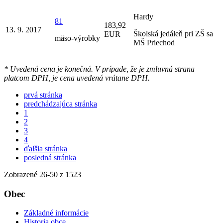
Hardy
81
183,92
13. 9. 2017
Školská jedáleň pri ZŠ sa
EUR
mäso-výrobky
MŠ Priechod
* Uvedená cena je konečná. V prípade, že je zmluvná strana
platcom DPH, je cena uvedená vrátane DPH.
prvá stránka
predchádzajúca stránka
1
2
3
4
ďalšia stránka
posledná stránka
Zobrazené
26
-
50
z 1523
Obec
Základné informácie
Historia obce