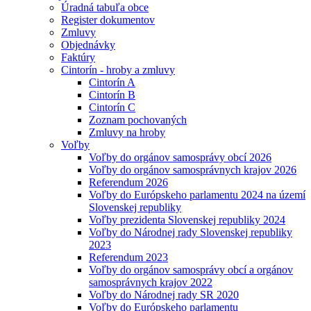
Úradná tabuľa obce
Register dokumentov
Zmluvy
Objednávky
Faktúry
Cintorín - hroby a zmluvy
Cintorín A
Cintorín B
Cintorín C
Zoznam pochovaných
Zmluvy na hroby
Voľby
Voľby do orgánov samosprávy obcí 2026
Voľby do orgánov samosprávnych krajov 2026
Referendum 2026
Voľby do Európskeho parlamentu 2024 na území
Slovenskej republiky
Voľby prezidenta Slovenskej republiky 2024
Voľby do Národnej rady Slovenskej republiky
2023
Referendum 2023
Voľby do orgánov samosprávy obcí a orgánov
samosprávnych krajov 2022
Voľby do Národnej rady SR 2020
Voľby do Európskeho parlamentu