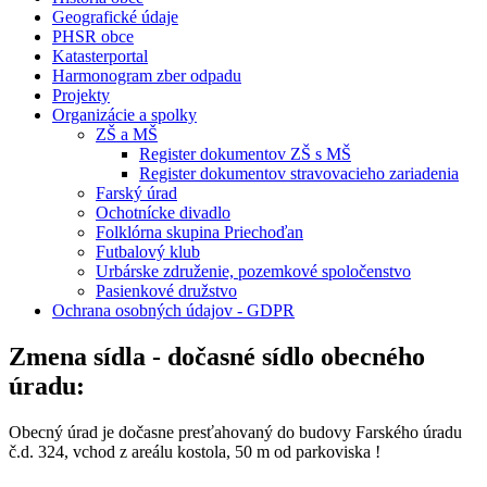
Geografické údaje
PHSR obce
Katasterportal
Harmonogram zber odpadu
Projekty
Organizácie a spolky
ZŠ a MŠ
Register dokumentov ZŠ s MŠ
Register dokumentov stravovacieho zariadenia
Farský úrad
Ochotnícke divadlo
Folklórna skupina Priechoďan
Futbalový klub
Urbárske združenie, pozemkové spoločenstvo
Pasienkové družstvo
Ochrana osobných údajov - GDPR
Zmena sídla - dočasné sídlo obecného
úradu:
Obecný úrad je dočasne presťahovaný do budovy Farského úradu
č.d. 324, vchod z areálu kostola, 50 m od parkoviska !