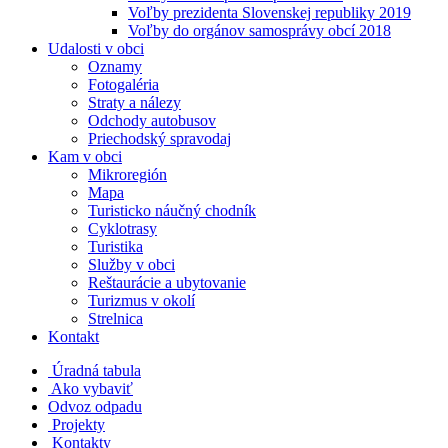
Voľby prezidenta Slovenskej republiky 2019
Voľby do orgánov samosprávy obcí 2018
Udalosti v obci
Oznamy
Fotogaléria
Straty a nálezy
Odchody autobusov
Priechodský spravodaj
Kam v obci
Mikroregión
Mapa
Turisticko náučný chodník
Cyklotrasy
Turistika
Služby v obci
Reštaurácie a ubytovanie
Turizmus v okolí
Strelnica
Kontakt
Úradná tabula
Ako vybaviť
Odvoz odpadu
Projekty
Kontakty