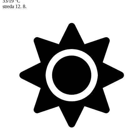
33/19 °C
streda
12. 8.