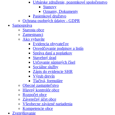
Urbárske združenie, pozemkové spoločenstvo
Stanovy
Oznamy, Dokumenty
Pasienkové družstvo
Ochrana osobných údajov - GDPR
Samospráva
Starosta obce
Zamestnanci
Ako vybavíte
Evidencia obyvateľov
Osvedčovanie podpisov a listín
Správa daní a poplatkov
Stavebný úrad
Určovanie súpisných čísel
Sociálne služby
Zápis do evidencie SHR
Výrub drevín
Tlačivá, formuláre
Obecné zastupiteľstvo
Hlavný kontrolór obce
Rozpočet obce
Záverečný účet obce
Všeobecne záväzné nariadenia
Kompetencie obce
Zverejňovanie