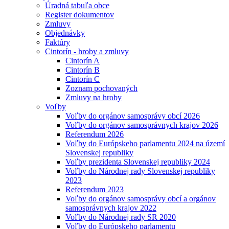
Úradná tabuľa obce
Register dokumentov
Zmluvy
Objednávky
Faktúry
Cintorín - hroby a zmluvy
Cintorín A
Cintorín B
Cintorín C
Zoznam pochovaných
Zmluvy na hroby
Voľby
Voľby do orgánov samosprávy obcí 2026
Voľby do orgánov samosprávnych krajov 2026
Referendum 2026
Voľby do Európskeho parlamentu 2024 na území
Slovenskej republiky
Voľby prezidenta Slovenskej republiky 2024
Voľby do Národnej rady Slovenskej republiky
2023
Referendum 2023
Voľby do orgánov samosprávy obcí a orgánov
samosprávnych krajov 2022
Voľby do Národnej rady SR 2020
Voľby do Európskeho parlamentu