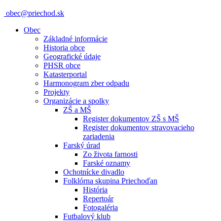
obec@priechod.sk
Obec
Základné informácie
Historia obce
Geografické údaje
PHSR obce
Katasterportal
Harmonogram zber odpadu
Projekty
Organizácie a spolky
ZŠ a MŠ
Register dokumentov ZŠ s MŠ
Register dokumentov stravovacieho
zariadenia
Farský úrad
Zo života farnosti
Farské oznamy
Ochotnícke divadlo
Folklórna skupina Priechoďan
História
Repertoár
Fotogaléria
Futbalový klub