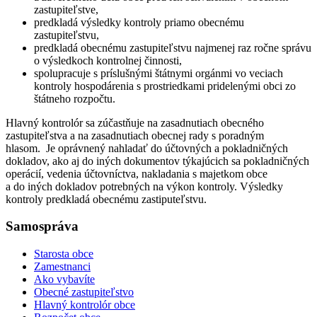
zastupiteľstve,
predkladá výsledky kontroly priamo obecnému
zastupiteľstvu,
predkladá obecnému zastupiteľstvu najmenej raz ročne správu
o výsledkoch kontrolnej činnosti,
spolupracuje s príslušnými štátnymi orgánmi vo veciach
kontroly hospodárenia s prostriedkami pridelenými obci zo
štátneho rozpočtu.
Hlavný kontrolór sa zúčastňuje na zasadnutiach obecného
zastupiteľstva a na zasadnutiach obecnej rady s poradným
hlasom. Je oprávnený nahladať do účtovných a pokladničných
dokladov, ako aj do iných dokumentov týkajúcich sa pokladničných
operácií, vedenia účtovníctva, nakladania s majetkom obce
a do iných dokladov potrebných na výkon kontroly. Výsledky
kontroly predkladá obecnému zastiputeľstvu.
Samospráva
Starosta obce
Zamestnanci
Ako vybavíte
Obecné zastupiteľstvo
Hlavný kontrolór obce