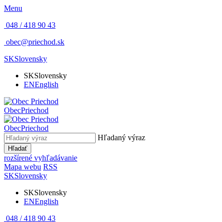
Menu
048 / 418 90 43
obec@priechod.sk
SK
Slovensky
SK
Slovensky
EN
English
Obec
Priechod
Obec
Priechod
Hľadaný výraz
Hľadať
rozšírené vyhľadávanie
Mapa webu
RSS
SK
Slovensky
SK
Slovensky
EN
English
048 / 418 90 43