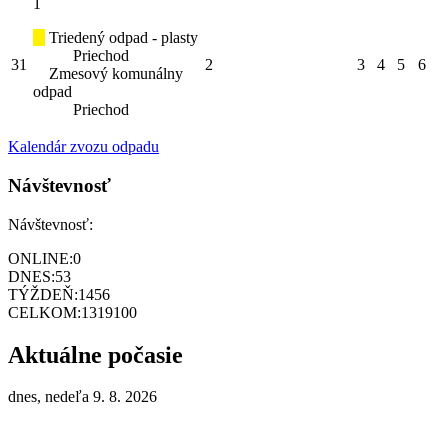
1
Triedený odpad - plasty
Priechod
31
2
3
4
5
6
Zmesový komunálny
odpad
Priechod
Kalendár zvozu odpadu
Návštevnosť
Návštevnosť:
ONLINE:
0
DNES:
53
TÝŽDEŇ:
1456
CELKOM:
1319100
Aktuálne počasie
dnes, nedeľa 9. 8. 2026