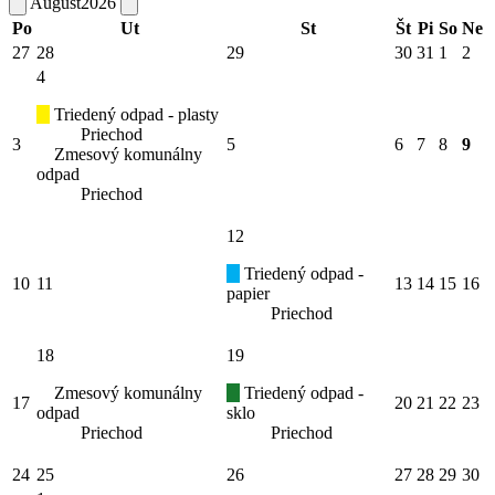
August
2026
Po
Ut
St
Št
Pi
So
Ne
27
28
29
30
31
1
2
4
Triedený odpad - plasty
Priechod
3
5
6
7
8
9
Zmesový komunálny
odpad
Priechod
12
Triedený odpad -
10
11
13
14
15
16
papier
Priechod
18
19
Zmesový komunálny
Triedený odpad -
17
20
21
22
23
odpad
sklo
Priechod
Priechod
24
25
26
27
28
29
30