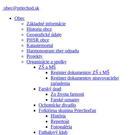
obec@priechod.sk
Obec
Základné informácie
Historia obce
Geografické údaje
PHSR obce
Katasterportal
Harmonogram zber odpadu
Projekty
Organizácie a spolky
ZŠ a MŠ
Register dokumentov ZŠ s MŠ
Register dokumentov stravovacieho
zariadenia
Farský úrad
Zo života farnosti
Farské oznamy
Ochotnícke divadlo
Folklórna skupina Priechoďan
História
Repertoár
Fotogaléria
Futbalový klub