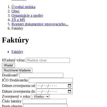
Úvodná stránka
Obec
Organizácie a spolky
ZŠ a MŠ
Register dokumentov stravovacieho...
Faktúry
Faktúry
Faktúry
Hľadaný výraz
Hľadať
Rozšírené hľadanie
Dodávateľ
IČO Dodávatelia
Dátum zverejnenia od
Dátum zverejnenia do
Zverejnený v roku
Číslo faktúry
Popis plnenia