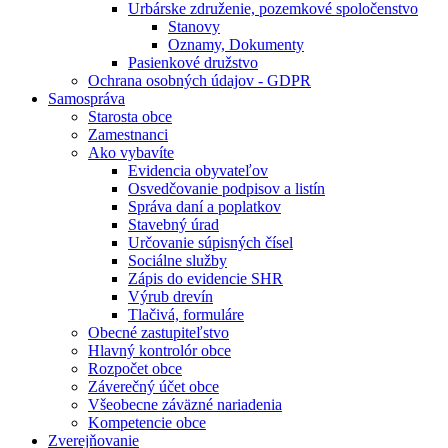
Urbárske združenie, pozemkové spoločenstvo
Stanovy
Oznamy, Dokumenty
Pasienkové družstvo
Ochrana osobných údajov - GDPR
Samospráva
Starosta obce
Zamestnanci
Ako vybavíte
Evidencia obyvateľov
Osvedčovanie podpisov a listín
Správa daní a poplatkov
Stavebný úrad
Určovanie súpisných čísel
Sociálne služby
Zápis do evidencie SHR
Výrub drevín
Tlačivá, formuláre
Obecné zastupiteľstvo
Hlavný kontrolór obce
Rozpočet obce
Záverečný účet obce
Všeobecne záväzné nariadenia
Kompetencie obce
Zverejňovanie