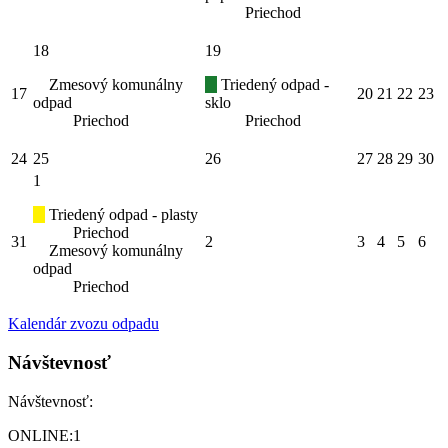
Priechod
18
19
Zmesový komunálny
Triedený odpad -
17
20
21
22
23
odpad
sklo
Priechod
Priechod
24
25
26
27
28
29
30
1
Triedený odpad - plasty
Priechod
31
2
3
4
5
6
Zmesový komunálny
odpad
Priechod
Kalendár zvozu odpadu
Návštevnosť
Návštevnosť:
ONLINE:
1