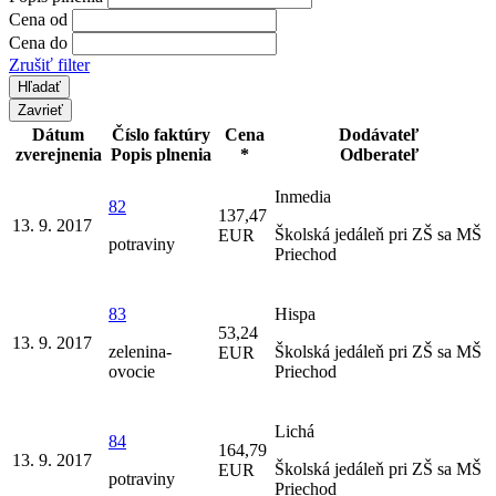
Cena od
Cena do
Zrušiť filter
Zavrieť
Dátum
Číslo faktúry
Cena
Dodávateľ
zverejnenia
Popis plnenia
*
Odberateľ
Inmedia
82
137,47
13. 9. 2017
Školská jedáleň pri ZŠ sa MŠ
EUR
potraviny
Priechod
83
Hispa
53,24
13. 9. 2017
zelenina-
Školská jedáleň pri ZŠ sa MŠ
EUR
ovocie
Priechod
Lichá
84
164,79
13. 9. 2017
Školská jedáleň pri ZŠ sa MŠ
EUR
potraviny
Priechod