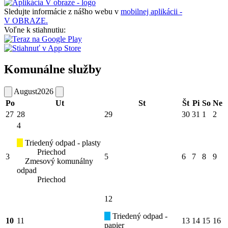
Sledujte informácie z nášho webu v
mobilnej aplikácii -
V OBRAZE.
Voľne k stiahnutiu:
Komunálne služby
August
2026
Po
Ut
St
Št
Pi
So
Ne
27
28
29
30
31
1
2
4
Triedený odpad - plasty
Priechod
3
5
6
7
8
9
Zmesový komunálny
odpad
Priechod
12
Triedený odpad -
10
11
13
14
15
16
papier