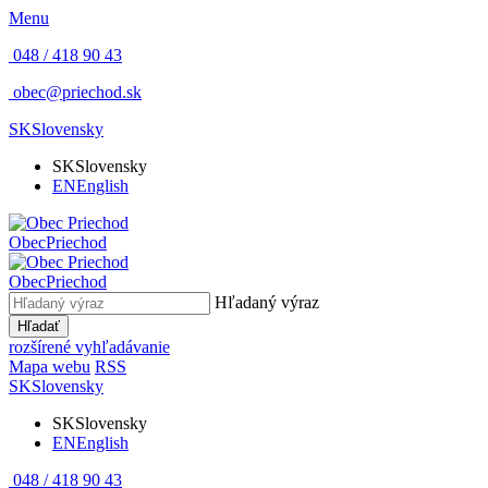
Menu
048 / 418 90 43
obec@priechod.sk
SK
Slovensky
SK
Slovensky
EN
English
Obec
Priechod
Obec
Priechod
Hľadaný výraz
Hľadať
rozšírené vyhľadávanie
Mapa webu
RSS
SK
Slovensky
SK
Slovensky
EN
English
048 / 418 90 43