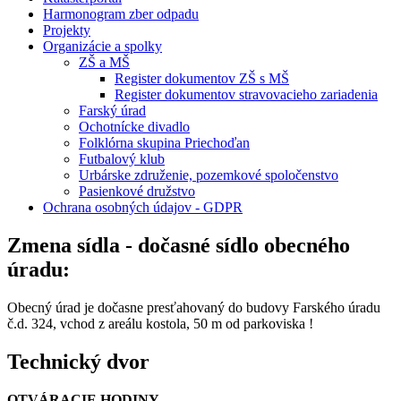
Harmonogram zber odpadu
Projekty
Organizácie a spolky
ZŠ a MŠ
Register dokumentov ZŠ s MŠ
Register dokumentov stravovacieho zariadenia
Farský úrad
Ochotnícke divadlo
Folklórna skupina Priechoďan
Futbalový klub
Urbárske združenie, pozemkové spoločenstvo
Pasienkové družstvo
Ochrana osobných údajov - GDPR
Zmena sídla - dočasné sídlo obecného
úradu:
Obecný úrad je dočasne presťahovaný do budovy Farského úradu
č.d. 324, vchod z areálu kostola, 50 m od parkoviska !
Technický dvor
OTVÁRACIE HODINY