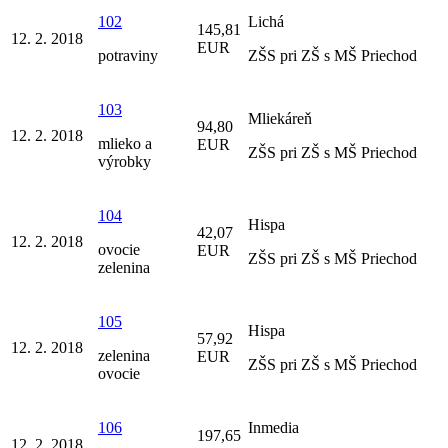
102
Lichá
145,81
12. 2. 2018
EUR
potraviny
ZŠS pri ZŠ s MŠ Priechod
103
Mliekáreň
94,80
12. 2. 2018
mlieko a
EUR
ZŠS pri ZŠ s MŠ Priechod
výrobky
104
Hispa
42,07
12. 2. 2018
ovocie
EUR
ZŠS pri ZŠ s MŠ Priechod
zelenina
105
Hispa
57,92
12. 2. 2018
zelenina
EUR
ZŠS pri ZŠ s MŠ Priechod
ovocie
106
Inmedia
197,65
12. 2. 2018