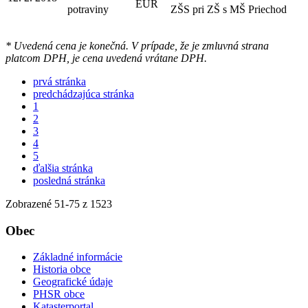
EUR
potraviny
ZŠS pri ZŠ s MŠ Priechod
* Uvedená cena je konečná. V prípade, že je zmluvná strana
platcom DPH, je cena uvedená vrátane DPH.
prvá stránka
predchádzajúca stránka
1
2
3
4
5
ďalšia stránka
posledná stránka
Zobrazené
51
-
75
z 1523
Obec
Základné informácie
Historia obce
Geografické údaje
PHSR obce
Katasterportal