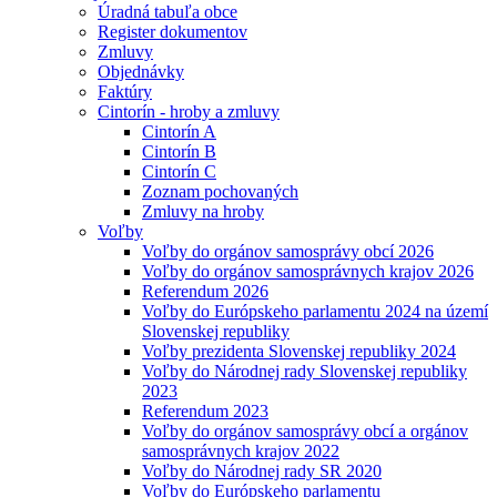
Úradná tabuľa obce
Register dokumentov
Zmluvy
Objednávky
Faktúry
Cintorín - hroby a zmluvy
Cintorín A
Cintorín B
Cintorín C
Zoznam pochovaných
Zmluvy na hroby
Voľby
Voľby do orgánov samosprávy obcí 2026
Voľby do orgánov samosprávnych krajov 2026
Referendum 2026
Voľby do Európskeho parlamentu 2024 na území
Slovenskej republiky
Voľby prezidenta Slovenskej republiky 2024
Voľby do Národnej rady Slovenskej republiky
2023
Referendum 2023
Voľby do orgánov samosprávy obcí a orgánov
samosprávnych krajov 2022
Voľby do Národnej rady SR 2020
Voľby do Európskeho parlamentu