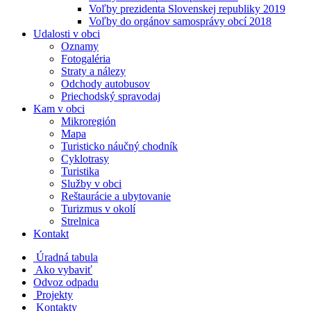
Voľby prezidenta Slovenskej republiky 2019
Voľby do orgánov samosprávy obcí 2018
Udalosti v obci
Oznamy
Fotogaléria
Straty a nálezy
Odchody autobusov
Priechodský spravodaj
Kam v obci
Mikroregión
Mapa
Turisticko náučný chodník
Cyklotrasy
Turistika
Služby v obci
Reštaurácie a ubytovanie
Turizmus v okolí
Strelnica
Kontakt
Úradná tabula
Ako vybaviť
Odvoz odpadu
Projekty
Kontakty