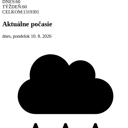
DNES:
60
TÝŽDEŇ:
60
CELKOM:
1319301
Aktuálne počasie
dnes, pondelok 10. 8. 2026