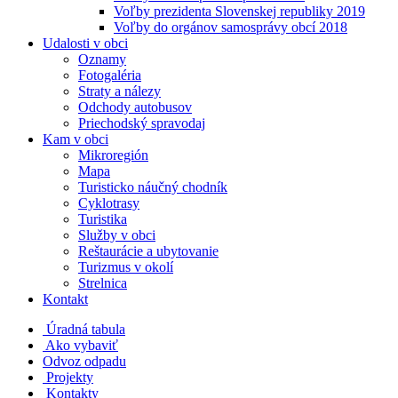
Voľby prezidenta Slovenskej republiky 2019
Voľby do orgánov samosprávy obcí 2018
Udalosti v obci
Oznamy
Fotogaléria
Straty a nálezy
Odchody autobusov
Priechodský spravodaj
Kam v obci
Mikroregión
Mapa
Turisticko náučný chodník
Cyklotrasy
Turistika
Služby v obci
Reštaurácie a ubytovanie
Turizmus v okolí
Strelnica
Kontakt
Úradná tabula
Ako vybaviť
Odvoz odpadu
Projekty
Kontakty