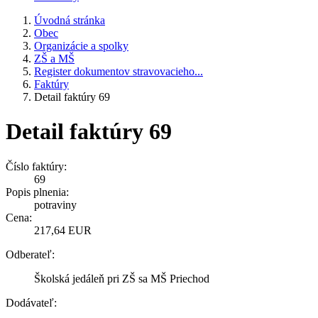
Úvodná stránka
Obec
Organizácie a spolky
ZŠ a MŠ
Register dokumentov stravovacieho...
Faktúry
Detail faktúry 69
Detail faktúry 69
Číslo faktúry:
69
Popis plnenia:
potraviny
Cena:
217,64 EUR
Odberateľ:
Školská jedáleň pri ZŠ sa MŠ Priechod
Dodávateľ: