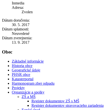
Inmedia
Adresa:
Zvolen
Dátum doručenia:
30. 5. 2017
Dátum splatnosti:
Neuvedené
Dátum zverejnenia:
13. 9. 2017
Obec
Základné informácie
Historia obce
Geografické údaje
PHSR obce
Katasterportal
Harmonogram zber odpadu
Projekty
Organizácie a spolky
ZŠ a MŠ
Register dokumentov ZŠ s MŠ
Register dokumentov stravovacieho zariadenia
Farský úrad