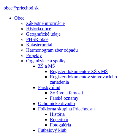
obec@priechod.sk
Obec
Základné informácie
Historia obce
Geografické údaje
PHSR obce
Katasterportal
Harmonogram zber odpadu
Projekty
Organizácie a spolky
ZŠ a MŠ
Register dokumentov ZŠ s MŠ
Register dokumentov stravovacieho
zariadenia
Farský úrad
Zo života farnosti
Farské oznamy
Ochotnícke divadlo
Folklórna skupina Priechoďan
História
Repertoár
Fotogaléria
Futbalový klub