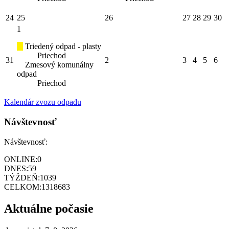
24
25
26
27
28
29
30
1
Triedený odpad - plasty
Priechod
31
2
3
4
5
6
Zmesový komunálny
odpad
Priechod
Kalendár zvozu odpadu
Návštevnosť
Návštevnosť:
ONLINE:
0
DNES:
59
TÝŽDEŇ:
1039
CELKOM:
1318683
Aktuálne počasie