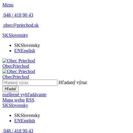
Menu
048 / 418 90 43
obec@priechod.sk
SK
Slovensky
SK
Slovensky
EN
English
Obec
Priechod
Obec
Priechod
Hľadaný výraz
Hľadať
rozšírené vyhľadávanie
Mapa webu
RSS
SK
Slovensky
SK
Slovensky
EN
English
048 / 418 90 43