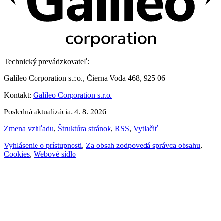
Technický prevádzkovateľ:
Galileo Corporation s.r.o., Čierna Voda 468, 925 06
Kontakt:
Galileo Corporation s.r.o.
Posledná aktualizácia: 4. 8. 2026
Zmena vzhľadu
,
Štruktúra stránok
,
RSS
,
Vytlačiť
Vyhlásenie o prístupnosti
,
Za obsah zodpovedá správca obsahu
,
Cookies
,
Webové sídlo