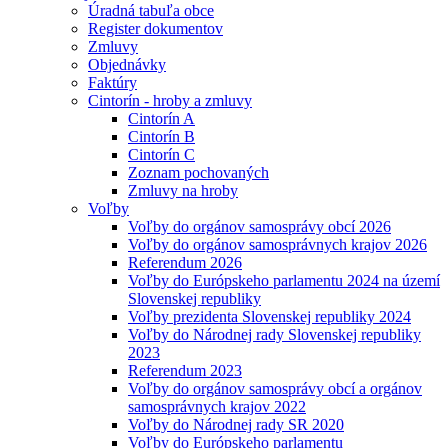
Úradná tabuľa obce
Register dokumentov
Zmluvy
Objednávky
Faktúry
Cintorín - hroby a zmluvy
Cintorín A
Cintorín B
Cintorín C
Zoznam pochovaných
Zmluvy na hroby
Voľby
Voľby do orgánov samosprávy obcí 2026
Voľby do orgánov samosprávnych krajov 2026
Referendum 2026
Voľby do Európskeho parlamentu 2024 na území
Slovenskej republiky
Voľby prezidenta Slovenskej republiky 2024
Voľby do Národnej rady Slovenskej republiky
2023
Referendum 2023
Voľby do orgánov samosprávy obcí a orgánov
samosprávnych krajov 2022
Voľby do Národnej rady SR 2020
Voľby do Európskeho parlamentu