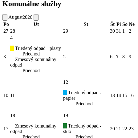
Komunálne služby
August
2026
Po
Ut
St
Št
Pi
So
Ne
27
28
29
30
31
1
2
4
Triedený odpad - plasty
Priechod
3
5
6
7
8
9
Zmesový komunálny
odpad
Priechod
12
Triedený odpad -
10
11
13
14
15
16
papier
Priechod
18
19
Zmesový komunálny
Triedený odpad -
17
20
21
22
23
odpad
sklo
Priechod
Priechod