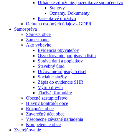
Urbárske združenie, pozemkové spoločenstvo
Stanovy
Oznamy, Dokumenty
Pasienkové družstvo
Ochrana osobných údajov - GDPR
Samospráva
Starosta obce
Zamestnanci
Ako vybavíte
Evidencia obyvateľov
Osvedčovanie podpisov a listín
Správa daní a poplatkov
Stavebný úrad
Určovanie súpisných čísel
Sociálne služby
Zápis do evidencie SHR
Výrub drevín
Tlačivá, formuláre
Obecné zastupiteľstvo
Hlavný kontrolór obce
Rozpočet obce
Záverečný účet obce
Všeobecne záväzné nariadenia
Kompetencie obce
Zverejňovanie