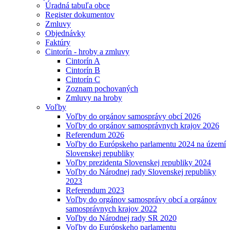
Úradná tabuľa obce
Register dokumentov
Zmluvy
Objednávky
Faktúry
Cintorín - hroby a zmluvy
Cintorín A
Cintorín B
Cintorín C
Zoznam pochovaných
Zmluvy na hroby
Voľby
Voľby do orgánov samosprávy obcí 2026
Voľby do orgánov samosprávnych krajov 2026
Referendum 2026
Voľby do Európskeho parlamentu 2024 na území
Slovenskej republiky
Voľby prezidenta Slovenskej republiky 2024
Voľby do Národnej rady Slovenskej republiky
2023
Referendum 2023
Voľby do orgánov samosprávy obcí a orgánov
samosprávnych krajov 2022
Voľby do Národnej rady SR 2020
Voľby do Európskeho parlamentu