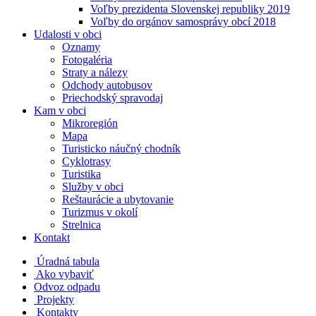
Voľby prezidenta Slovenskej republiky 2019
Voľby do orgánov samosprávy obcí 2018
Udalosti v obci
Oznamy
Fotogaléria
Straty a nálezy
Odchody autobusov
Priechodský spravodaj
Kam v obci
Mikroregión
Mapa
Turisticko náučný chodník
Cyklotrasy
Turistika
Služby v obci
Reštaurácie a ubytovanie
Turizmus v okolí
Strelnica
Kontakt
Úradná tabula
Ako vybaviť
Odvoz odpadu
Projekty
Kontakty