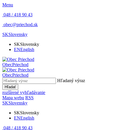
Menu
048 / 418 90 43
obec@priechod.sk
SK
Slovensky
SK
Slovensky
EN
English
Obec
Priechod
Obec
Priechod
Hľadaný výraz
Hľadať
rozšírené vyhľadávanie
Mapa webu
RSS
SK
Slovensky
SK
Slovensky
EN
English
048 / 418 90 43