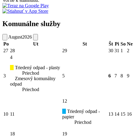
Voľne k stiahnutiu:
Komunálne služby
August
2026
Po
Ut
St
Št
Pi
So
Ne
27
28
29
30
31
1
2
4
Triedený odpad - plasty
Priechod
3
5
6
7
8
9
Zmesový komunálny
odpad
Priechod
12
Triedený odpad -
10
11
13
14
15
16
papier
Priechod
18
19