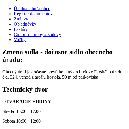
Úradná tabuľa obce
Register dokumentov
Zmluvy
Objednávky
Faktúry
Cintorín - hroby a zmluvy
Voľby
Zmena sídla - dočasné sídlo obecného
úradu:
Obecný úrad je dočasne presťahovaný do budovy Farského úradu
č.d. 324, vchod z areálu kostola, 50 m od parkoviska !
Technický dvor
OTVÁRACIE HODINY
Streda 15:00 - 17:00
Sobota 10:00 - 12:00