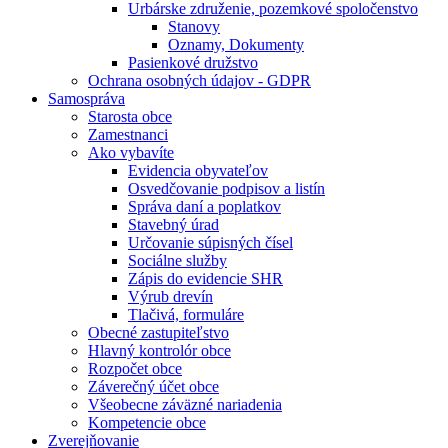
Urbárske združenie, pozemkové spoločenstvo
Stanovy
Oznamy, Dokumenty
Pasienkové družstvo
Ochrana osobných údajov - GDPR
Samospráva
Starosta obce
Zamestnanci
Ako vybavíte
Evidencia obyvateľov
Osvedčovanie podpisov a listín
Správa daní a poplatkov
Stavebný úrad
Určovanie súpisných čísel
Sociálne služby
Zápis do evidencie SHR
Výrub drevín
Tlačivá, formuláre
Obecné zastupiteľstvo
Hlavný kontrolór obce
Rozpočet obce
Záverečný účet obce
Všeobecne záväzné nariadenia
Kompetencie obce
Zverejňovanie