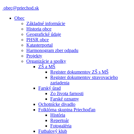
obec@priechod.sk
Obec
Základné informácie
Historia obce
Geografické údaje
PHSR obce
Katasterportal
Harmonogram zber odpadu
Projekty
Organizácie a spolky
ZŠ a MŠ
Register dokumentov ZŠ s MŠ
Register dokumentov stravovacieho
zariadenia
Farský úrad
Zo života farnosti
Farské oznamy
Ochotnícke divadlo
Folklórna skupina Priechoďan
História
Repertoár
Fotogaléria
Futbalový klub