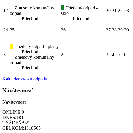
Zmesový komunálny
Triedený odpad -
17
20
21
22
23
odpad
sklo
Priechod
Priechod
24
25
26
27
28
29
30
1
Triedený odpad - plasty
Priechod
31
2
3
4
5
6
Zmesový komunálny
odpad
Priechod
Kalendár zvozu odpadu
Návštevnosť
Návštevnosť:
ONLINE:
0
DNES:
181
TÝŽDEŇ:
921
CELKOM:
1318565