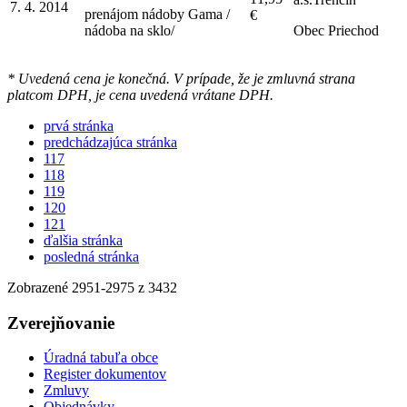
7. 4. 2014
prenájom nádoby Gama /
€
nádoba na sklo/
Obec Priechod
* Uvedená cena je konečná. V prípade, že je zmluvná strana
platcom DPH, je cena uvedená vrátane DPH.
prvá stránka
predchádzajúca stránka
117
118
119
120
121
ďalšia stránka
posledná stránka
Zobrazené
2951
-
2975
z 3432
Zverejňovanie
Úradná tabuľa obce
Register dokumentov
Zmluvy
Objednávky