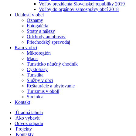
Voľby prezidenta Slovenskej republiky 2019
Voľby do orgánov samosprávy obcí 2018
Udalosti v obci
Oznamy
Fotogaléria
Straty a nálezy
Odchody autobusov
Priechodský spravodaj
Kam v obci
Mikroregión
Mapa
Turisticko náučný chodník
Cyklotrasy
Turistika
Služby v obci
Reštaurácie a ubytovanie
Turizmus v okolí
Strelnica
Kontakt
Úradná tabula
Ako vybaviť
Odvoz odpadu
Projekty
Kontakty