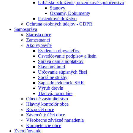
Urbárske združenie, pozemkové spoločenstvo
Stanovy
Oznamy, Dokumenty
Pasienkové družstvo
Ochrana osobných údajov - GDPR
Samospráva
Starosta obce
Zamestnanci
Ako vybavíte
Evidencia obyvateľov
Osvedčovanie podpisov a listín
Správa daní a poplatkov
Stavebný úrad
Určovanie súpisných čísel
Sociálne služby
Zápis do evidencie SHR
Výrub drevín
Tlačivá, formuláre
Obecné zastupiteľstvo
Hlavný kontrolór obce
Rozpočet obce
Záverečný účet obce
Všeobecne záväzné nariadenia
Kompetencie obce
Zverejňovanie