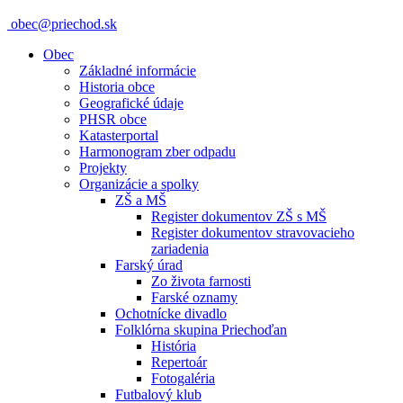
obec@priechod.sk
Obec
Základné informácie
Historia obce
Geografické údaje
PHSR obce
Katasterportal
Harmonogram zber odpadu
Projekty
Organizácie a spolky
ZŠ a MŠ
Register dokumentov ZŠ s MŠ
Register dokumentov stravovacieho
zariadenia
Farský úrad
Zo života farnosti
Farské oznamy
Ochotnícke divadlo
Folklórna skupina Priechoďan
História
Repertoár
Fotogaléria
Futbalový klub