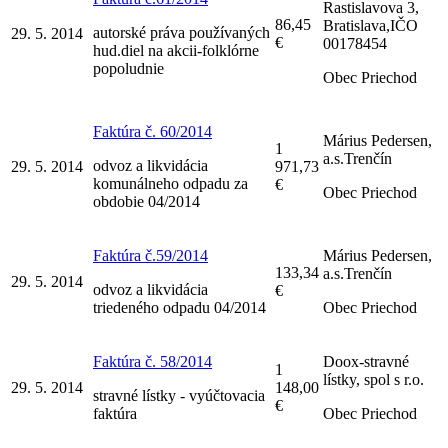
Rastislavova 3,
86,45
Bratislava,IČO
autorské práva používaných
29. 5. 2014
€
00178454
hud.diel na akcii-folklórne
popoludnie
Obec Priechod
Faktúra č. 60/2014
Márius Pedersen,
1
a.s.Trenčín
odvoz a likvidácia
29. 5. 2014
971,73
komunálneho odpadu za
€
Obec Priechod
obdobie 04/2014
Faktúra č.59/2014
Márius Pedersen,
133,34
a.s.Trenčín
29. 5. 2014
odvoz a likvidácia
€
triedeného odpadu 04/2014
Obec Priechod
Faktúra č. 58/2014
Doox-stravné
1
lístky, spol s r.o.
29. 5. 2014
148,00
stravné lístky - vyúčtovacia
€
faktúra
Obec Priechod