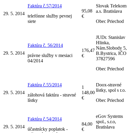
Faktúra č.57/2014
Slovak Telekom
95,08
a.s. Bratislava
29. 5. 2014
telefónne služby pevnej
€
siete
Obec Priechod
JUDr. Stanislav
Hlinka,
Faktúra č. 56/2014
Nám.Slobody 5,
176,47
29. 5. 2014
B.Bystrica, IČO
právne služby v mesiaci
€
37827596
04/2014
Obec Priechod
Faktúra č.55/2014
Doox-stravné
1
lístky, spol s r.o.
29. 5. 2014
148,00
zálohová faktúra - stravné
€
lístky
Obec Priechod
eGov Systems
Faktúra č.54/2014
spol., s.r.o,
84,00
29. 5. 2014
Bratislava
účastnícky poplatok -
€