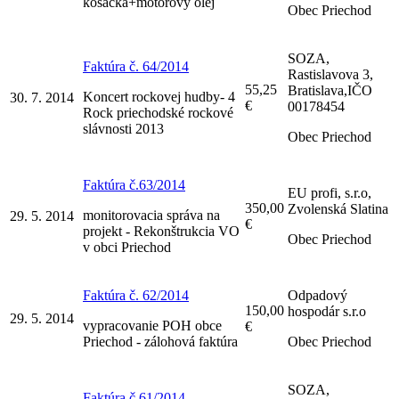
kosačka+motorový olej
Obec Priechod
SOZA,
Faktúra č. 64/2014
Rastislavova 3,
55,25
Bratislava,IČO
Koncert rockovej hudby- 4
30. 7. 2014
€
00178454
Rock priechodské rockové
slávnosti 2013
Obec Priechod
Faktúra č.63/2014
EU profi, s.r.o,
350,00
Zvolenská Slatina
monitorovacia správa na
29. 5. 2014
€
projekt - Rekonštrukcia VO
Obec Priechod
v obci Priechod
Faktúra č. 62/2014
Odpadový
150,00
hospodár s.r.o
29. 5. 2014
vypracovanie POH obce
€
Priechod - zálohová faktúra
Obec Priechod
SOZA,
Faktúra č.61/2014