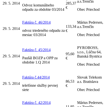
a.s.Trenčín
29. 5. 2014
285,37
Odvoz komunálneho
€
odpadu za obdobie 03/2014
Obec Priechod
Faktúra č. 46/2014
Márius Pedersen,
133,34
a.s.Trenčín
29. 5. 2014
odvoz triedeného odpadu za
€
mesiac 03/2014
Obec Priechod
PYROBOSS,
Faktúra č. 45/2014
s.r.o., Lúčna 64,
95,60
29. 5. 2014
Banská Bystrica
Paušál BOZP a OPP za
€
obdobie 1.Q 2014
Obec Priechod
Faktúra č.44/2014
Slovak Telekom
86,53
a.s. Bratislava
29. 5. 2014
telefónne služby pevnej
€
siete
Obec Priechod
Faktúra č. 42/2014
Márius Pedersen,
11,95
a.s.Trenčín