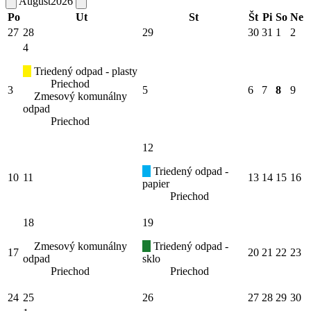
August
2026
Po
Ut
St
Št
Pi
So
Ne
27
28
29
30
31
1
2
4
Triedený odpad - plasty
Priechod
3
5
6
7
8
9
Zmesový komunálny
odpad
Priechod
12
Triedený odpad -
10
11
13
14
15
16
papier
Priechod
18
19
Zmesový komunálny
Triedený odpad -
17
20
21
22
23
odpad
sklo
Priechod
Priechod
24
25
26
27
28
29
30