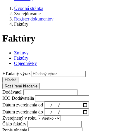
Úvodná stránka
Zverejňovanie
Register dokumentov
Faktúry
Faktúry
Zmluvy
Faktúry
Objednávky
Hľadaný výraz
Hľadať
Rozšírené hľadanie
Dodávateľ
IČO Dodávatelia
Dátum zverejnenia od
Dátum zverejnenia do
Zverejnený v roku
Číslo faktúry
Popis plnenia