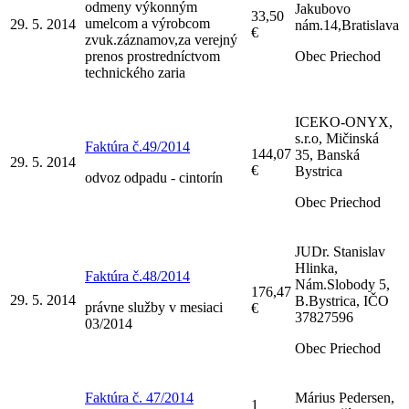
odmeny výkonným
Jakubovo
33,50
umelcom a výrobcom
29. 5. 2014
nám.14,Bratislava
€
zvuk.záznamov,za verejný
prenos prostredníctvom
Obec Priechod
technického zaria
ICEKO-ONYX,
s.r.o, Mičinská
Faktúra č.49/2014
144,07
35, Banská
29. 5. 2014
€
Bystrica
odvoz odpadu - cintorín
Obec Priechod
JUDr. Stanislav
Hlinka,
Faktúra č.48/2014
Nám.Slobody 5,
176,47
29. 5. 2014
B.Bystrica, IČO
právne služby v mesiaci
€
37827596
03/2014
Obec Priechod
Faktúra č. 47/2014
Márius Pedersen,
1