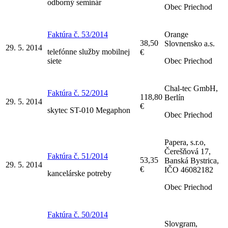
odborný seminár
Obec Priechod
Faktúra č. 53/2014
Orange
38,50
Slovnensko a.s.
29. 5. 2014
telefónne služby mobilnej
€
siete
Obec Priechod
Chal-tec GmbH,
Faktúra č. 52/2014
118,80
Berlín
29. 5. 2014
€
skytec ST-010 Megaphon
Obec Priechod
Papera, s.r.o,
Čerešňová 17,
Faktúra č. 51/2014
53,35
Banská Bystrica,
29. 5. 2014
€
IČO 46082182
kancelárske potreby
Obec Priechod
Faktúra č. 50/2014
Slovgram,