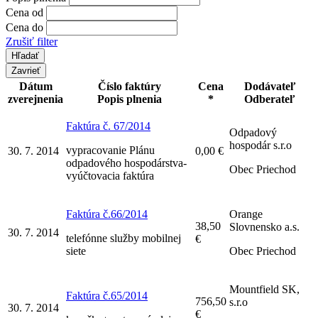
Cena od
Cena do
Zrušiť filter
Zavrieť
Dátum
Číslo faktúry
Cena
Dodávateľ
zverejnenia
Popis plnenia
*
Odberateľ
Faktúra č. 67/2014
Odpadový
hospodár s.r.o
vypracovanie Plánu
30. 7. 2014
0,00 €
odpadového hospodárstva-
Obec Priechod
vyúčtovacia faktúra
Faktúra č.66/2014
Orange
38,50
Slovnensko a.s.
30. 7. 2014
telefónne služby mobilnej
€
siete
Obec Priechod
Mountfield SK,
Faktúra č.65/2014
756,50
s.r.o
30. 7. 2014
€