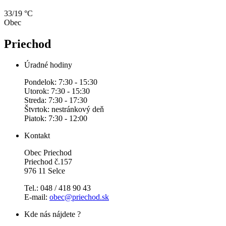
33/19 °C
Obec
Priechod
Úradné hodiny
Pondelok: 7:30 - 15:30
Utorok: 7:30 - 15:30
Streda: 7:30 - 17:30
Štvrtok: nestránkový deň
Piatok: 7:30 - 12:00
Kontakt
Obec Priechod
Priechod č.157
976 11 Selce
Tel.: 048 / 418 90 43
E-mail:
obec@priechod.sk
Kde nás nájdete ?