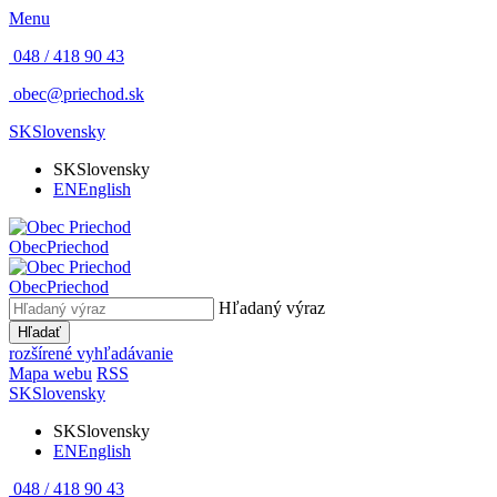
Menu
048 / 418 90 43
obec@priechod.sk
SK
Slovensky
SK
Slovensky
EN
English
Obec
Priechod
Obec
Priechod
Hľadaný výraz
Hľadať
rozšírené vyhľadávanie
Mapa webu
RSS
SK
Slovensky
SK
Slovensky
EN
English
048 / 418 90 43