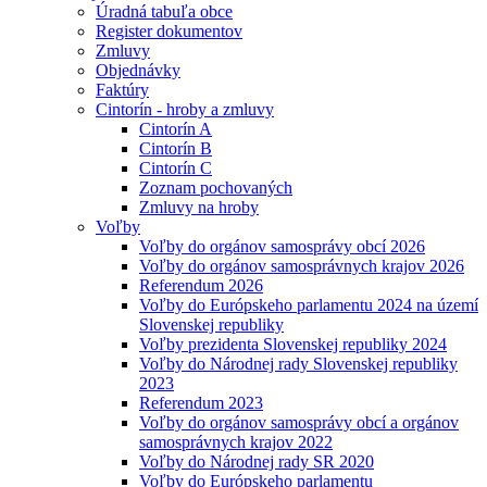
Úradná tabuľa obce
Register dokumentov
Zmluvy
Objednávky
Faktúry
Cintorín - hroby a zmluvy
Cintorín A
Cintorín B
Cintorín C
Zoznam pochovaných
Zmluvy na hroby
Voľby
Voľby do orgánov samosprávy obcí 2026
Voľby do orgánov samosprávnych krajov 2026
Referendum 2026
Voľby do Európskeho parlamentu 2024 na území
Slovenskej republiky
Voľby prezidenta Slovenskej republiky 2024
Voľby do Národnej rady Slovenskej republiky
2023
Referendum 2023
Voľby do orgánov samosprávy obcí a orgánov
samosprávnych krajov 2022
Voľby do Národnej rady SR 2020
Voľby do Európskeho parlamentu