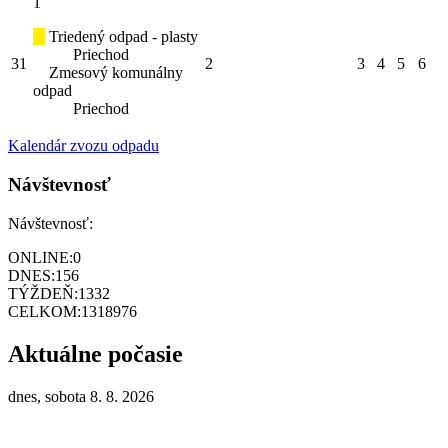
1
Triedený odpad - plasty
Priechod
31
2
3
4
5
6
Zmesový komunálny
odpad
Priechod
Kalendár zvozu odpadu
Návštevnosť
Návštevnosť:
ONLINE:
0
DNES:
156
TÝŽDEŇ:
1332
CELKOM:
1318976
Aktuálne počasie
dnes, sobota 8. 8. 2026