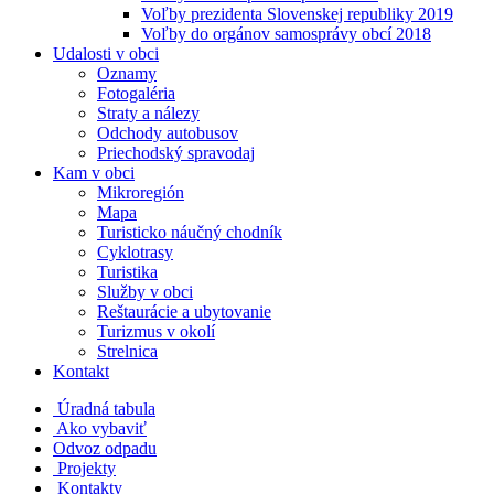
Voľby prezidenta Slovenskej republiky 2019
Voľby do orgánov samosprávy obcí 2018
Udalosti v obci
Oznamy
Fotogaléria
Straty a nálezy
Odchody autobusov
Priechodský spravodaj
Kam v obci
Mikroregión
Mapa
Turisticko náučný chodník
Cyklotrasy
Turistika
Služby v obci
Reštaurácie a ubytovanie
Turizmus v okolí
Strelnica
Kontakt
Úradná tabula
Ako vybaviť
Odvoz odpadu
Projekty
Kontakty