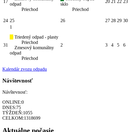
17
20
21
22
23
odpad
sklo
Priechod
Priechod
24
25
26
27
28
29
30
1
Triedený odpad - plasty
Priechod
31
2
3
4
5
6
Zmesový komunálny
odpad
Priechod
Kalendár zvozu odpadu
Návštevnosť
Návštevnosť:
ONLINE:
0
DNES:
75
TÝŽDEŇ:
1055
CELKOM:
1318699
Aktuálne počasie