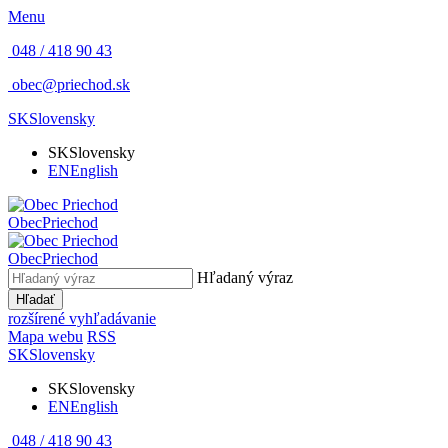
Menu
048 / 418 90 43
obec@priechod.sk
SK
Slovensky
SK
Slovensky
EN
English
Obec
Priechod
Obec
Priechod
Hľadaný výraz
Hľadať
rozšírené vyhľadávanie
Mapa webu
RSS
SK
Slovensky
SK
Slovensky
EN
English
048 / 418 90 43