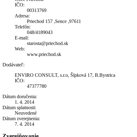
IČO:
00313769
Adresa:
Priechod 157 ,Sence ,97611
Telefón:
048/4189043
E-mail:
starosta@priechod.sk
Web:
www.priechod.sk
Dodávateľ:
ENVIRO CONSULT, s.r.o, Šípková 17, B.Bystrica
IČO:
47377780
Dátum doručenia:
1. 4. 2014
Dátum splatnosti:
Neuvedené
Dátum zverejnenia:
7. 4. 2014
Zverejňovanie