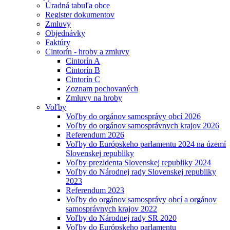
Úradná tabuľa obce
Register dokumentov
Zmluvy
Objednávky
Faktúry
Cintorín - hroby a zmluvy
Cintorín A
Cintorín B
Cintorín C
Zoznam pochovaných
Zmluvy na hroby
Voľby
Voľby do orgánov samosprávy obcí 2026
Voľby do orgánov samosprávnych krajov 2026
Referendum 2026
Voľby do Európskeho parlamentu 2024 na území
Slovenskej republiky
Voľby prezidenta Slovenskej republiky 2024
Voľby do Národnej rady Slovenskej republiky
2023
Referendum 2023
Voľby do orgánov samosprávy obcí a orgánov
samosprávnych krajov 2022
Voľby do Národnej rady SR 2020
Voľby do Európskeho parlamentu