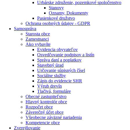
Urbárske združenie, pozemkové spoločenstvo
Stanovy
Oznamy, Dokumenty
Pasienkové družstvo
Ochrana osobných údajov - GDPR
Samospráva
Starosta obce
Zamestnanci
Ako vybavíte
Evidencia obyvateľov
Osvedčovanie podpisov a listín
Správa daní a poplatkov
Stavebný úrad
Určovanie súpisných čísel
Sociálne služby
Zápis do evidencie SHR
Výrub drevín
Tlačivá, formuláre
Obecné zastupiteľstvo
Hlavný kontrolór obce
Rozpočet obce
Záverečný účet obce
Všeobecne záväzné nariadenia
Kompetencie obce
Zverejňovanie