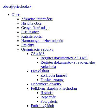
obec@priechod.sk
Obec
Základné informácie
Historia obce
Geografické údaje
PHSR obce
Katasterportal
Harmonogram zber odpadu
Projekty
Organizácie a spolky
ZŠ a MŠ
Register dokumentov ZŠ s MŠ
Register dokumentov stravovacieho
zariadenia
Farský úrad
Zo života farnosti
Farské oznamy
Ochotnícke divadlo
Folklórna skupina Priechoďan
História
Repertoár
Fotogaléria
Futbalový klub