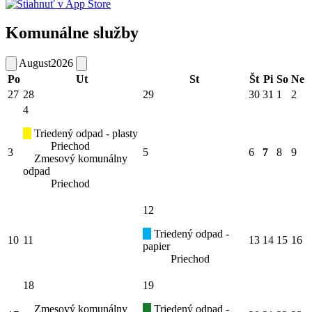
Komunálne služby
August
2026
Po
Ut
St
Št
Pi
So
Ne
27
28
29
30
31
1
2
4
Triedený odpad - plasty
Priechod
3
5
6
7
8
9
Zmesový komunálny
odpad
Priechod
12
Triedený odpad -
10
11
13
14
15
16
papier
Priechod
18
19
Zmesový komunálny
Triedený odpad -