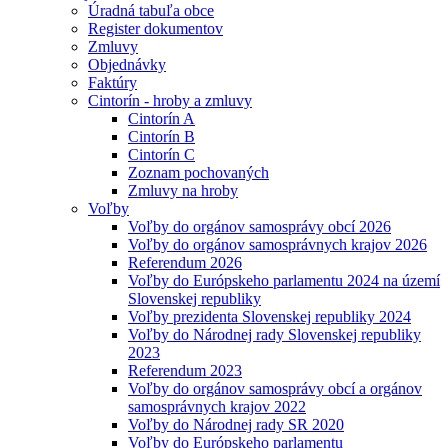
Úradná tabuľa obce
Register dokumentov
Zmluvy
Objednávky
Faktúry
Cintorín - hroby a zmluvy
Cintorín A
Cintorín B
Cintorín C
Zoznam pochovaných
Zmluvy na hroby
Voľby
Voľby do orgánov samosprávy obcí 2026
Voľby do orgánov samosprávnych krajov 2026
Referendum 2026
Voľby do Európskeho parlamentu 2024 na území
Slovenskej republiky
Voľby prezidenta Slovenskej republiky 2024
Voľby do Národnej rady Slovenskej republiky
2023
Referendum 2023
Voľby do orgánov samosprávy obcí a orgánov
samosprávnych krajov 2022
Voľby do Národnej rady SR 2020
Voľby do Európskeho parlamentu