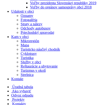
Voľby prezidenta Slovenskej republiky 2019
Voľby do orgánov samosprávy obcí 2018
Udalosti v obci
Oznamy
Fotogaléria
Straty a nálezy
Odchody autobusov
Priechodský spravodaj
Kam v obci
Mikroregión
Mapa
Turisticko náučný chodník
Cyklotrasy
Turistika
Služby v obci
Reštaurácie a ubytovanie
Turizmus v okolí
Strelnica
Kontakt
Úradná tabula
Ako vybaviť
Odvoz odpadu
Projekty
Kontakty