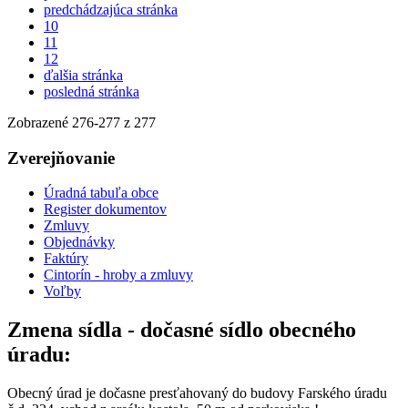
predchádzajúca stránka
10
11
12
ďalšia stránka
posledná stránka
Zobrazené
276
-
277
z 277
Zverejňovanie
Úradná tabuľa obce
Register dokumentov
Zmluvy
Objednávky
Faktúry
Cintorín - hroby a zmluvy
Voľby
Zmena sídla - dočasné sídlo obecného
úradu:
Obecný úrad je dočasne presťahovaný do budovy Farského úradu