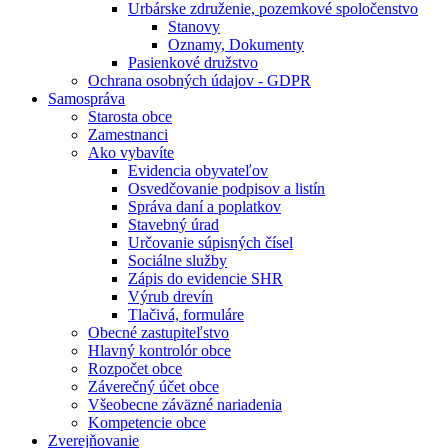
Urbárske združenie, pozemkové spoločenstvo
Stanovy
Oznamy, Dokumenty
Pasienkové družstvo
Ochrana osobných údajov - GDPR
Samospráva
Starosta obce
Zamestnanci
Ako vybavíte
Evidencia obyvateľov
Osvedčovanie podpisov a listín
Správa daní a poplatkov
Stavebný úrad
Určovanie súpisných čísel
Sociálne služby
Zápis do evidencie SHR
Výrub drevín
Tlačivá, formuláre
Obecné zastupiteľstvo
Hlavný kontrolór obce
Rozpočet obce
Záverečný účet obce
Všeobecne záväzné nariadenia
Kompetencie obce
Zverejňovanie