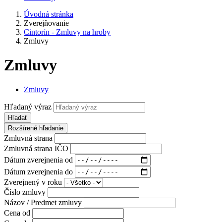
Úvodná stránka
Zverejňovanie
Cintorín - Zmluvy na hroby
Zmluvy
Zmluvy
Zmluvy
Hľadaný výraz
Hľadať
Rozšírené hľadanie
Zmluvná strana
Zmluvná strana IČO
Dátum zverejnenia od
Dátum zverejnenia do
Zverejnený v roku
Číslo zmluvy
Názov / Predmet zmluvy
Cena od