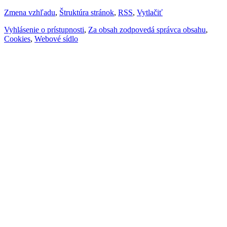
Zmena vzhľadu
,
Štruktúra stránok
,
RSS
,
Vytlačiť
Vyhlásenie o prístupnosti
,
Za obsah zodpovedá správca obsahu
,
Cookies
,
Webové sídlo