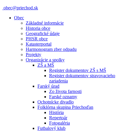
obec@priechod.sk
Obec
Základné informácie
Historia obce
Geografické údaje
PHSR obce
Katasterportal
Harmonogram zber odpadu
Projekty
Organizácie a spolky
ZŠ a MŠ
Register dokumentov ZŠ s MŠ
Register dokumentov stravovacieho
zariadenia
Farský úrad
Zo života farnosti
Farské oznamy
Ochotnícke divadlo
Folklórna skupina Priechoďan
História
Repertoár
Fotogaléria
Futbalový klub