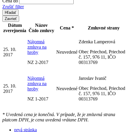
Cena do
Zrušiť filter
Zavrieť
Dátum
Názov
Cena *
Zmluvné strany
zverejnenia
Číslo zmluvy
Nájomná
Zdenka Lamperová
zmluva na
25. 10.
Obec Priechod, Priechod
Neuvedené
hroby
2017
č. 157, 976 11, IČO
NZ 2-2017
00313769
Nájomná
Jaroslav Ivanič
zmluva na
25. 10.
Obec Priechod, Priechod
Neuvedené
hroby
2017
č. 157, 976 11, IČO
NZ 1-2017
00313769
* Uvedená cena je konečná. V prípade, že je zmluvná strana
platcom DPH, je cena uvedená vrátane DPH.
prvá stránka