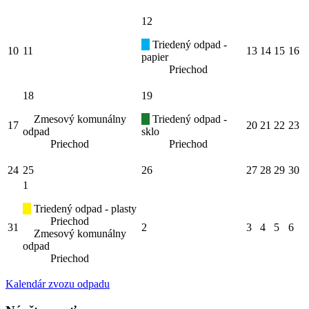
12
Triedený odpad -
10
11
13
14
15
16
papier
Priechod
18
19
Zmesový komunálny
Triedený odpad -
17
20
21
22
23
odpad
sklo
Priechod
Priechod
24
25
26
27
28
29
30
1
Triedený odpad - plasty
Priechod
31
2
3
4
5
6
Zmesový komunálny
odpad
Priechod
Kalendár zvozu odpadu