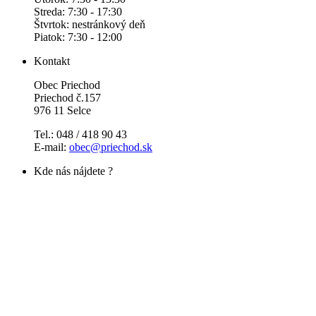
Streda: 7:30 - 17:30
Štvrtok: nestránkový deň
Piatok: 7:30 - 12:00
Kontakt
Obec Priechod
Priechod č.157
976 11 Selce
Tel.: 048 / 418 90 43
E-mail:
obec@priechod.sk
Kde nás nájdete ?