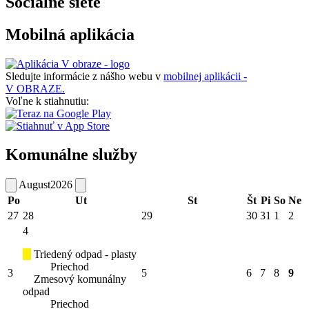
Sociálne siete
Mobilná aplikácia
Sledujte informácie z nášho webu v
mobilnej aplikácii -
V OBRAZE.
Voľne k stiahnutiu:
Komunálne služby
August
2026
Po
Ut
St
Št
Pi
So
Ne
27
28
29
30
31
1
2
4
Triedený odpad - plasty
Priechod
3
5
6
7
8
9
Zmesový komunálny
odpad
Priechod