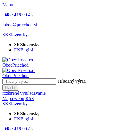
Menu
048 / 418 90 43
obec@priechod.sk
SK
Slovensky
SK
Slovensky
EN
English
Obec
Priechod
Obec
Priechod
Hľadaný výraz
Hľadať
rozšírené vyhľadávanie
Mapa webu
RSS
SK
Slovensky
SK
Slovensky
EN
English
048 / 418 90 43