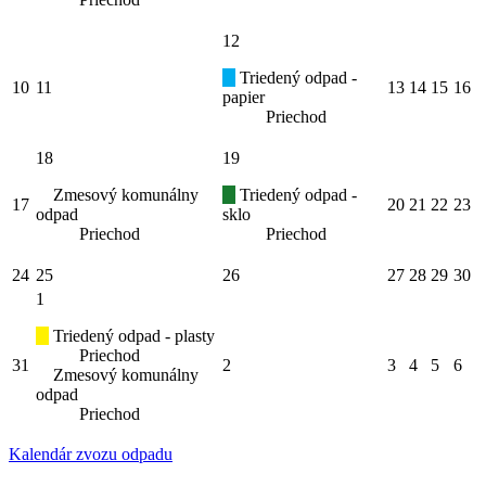
12
Triedený odpad -
10
11
13
14
15
16
papier
Priechod
18
19
Zmesový komunálny
Triedený odpad -
17
20
21
22
23
odpad
sklo
Priechod
Priechod
24
25
26
27
28
29
30
1
Triedený odpad - plasty
Priechod
31
2
3
4
5
6
Zmesový komunálny
odpad
Priechod
Kalendár zvozu odpadu