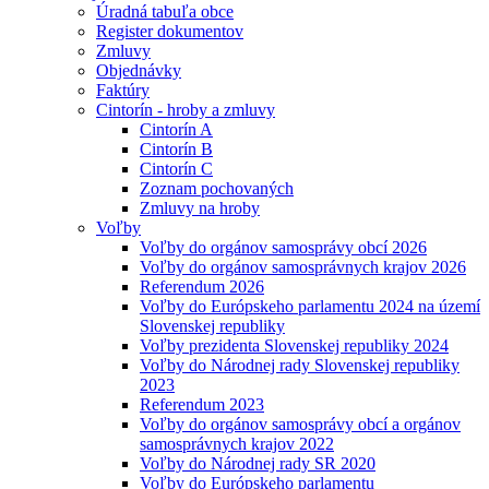
Úradná tabuľa obce
Register dokumentov
Zmluvy
Objednávky
Faktúry
Cintorín - hroby a zmluvy
Cintorín A
Cintorín B
Cintorín C
Zoznam pochovaných
Zmluvy na hroby
Voľby
Voľby do orgánov samosprávy obcí 2026
Voľby do orgánov samosprávnych krajov 2026
Referendum 2026
Voľby do Európskeho parlamentu 2024 na území
Slovenskej republiky
Voľby prezidenta Slovenskej republiky 2024
Voľby do Národnej rady Slovenskej republiky
2023
Referendum 2023
Voľby do orgánov samosprávy obcí a orgánov
samosprávnych krajov 2022
Voľby do Národnej rady SR 2020
Voľby do Európskeho parlamentu