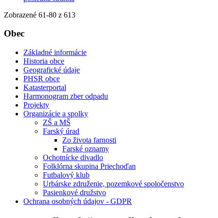
Zobrazené
61
-
80
z 613
Obec
Základné informácie
Historia obce
Geografické údaje
PHSR obce
Katasterportal
Harmonogram zber odpadu
Projekty
Organizácie a spolky
ZŠ a MŠ
Farský úrad
Zo života farnosti
Farské oznamy
Ochotnícke divadlo
Folklórna skupina Priechoďan
Futbalový klub
Urbárske združenie, pozemkové spoločenstvo
Pasienkové družstvo
Ochrana osobných údajov - GDPR