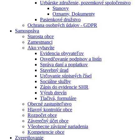
Urbárske združenie, pozemkové spoločenstvo
Stanovy
Oznamy, Dokumenty
Pasienkové družstvo
Ochrana osobných údajov - GDPR
Samospráva
Starosta obce
Zamestnanci
Ako vybavíte
Evidencia obyvateľov
Osvedčovanie podpisov a listín
Správa daní a poplatkov
Stavebný úrad
Určovanie súpisných čísel
Sociálne služby
Zápis do evidencie SHR
Výrub drevín
Tlačivá, formuláre
Obecné zastupiteľstvo
Hlavný kontrolór obce
Rozpočet obce
Záverečný účet obce
Všeobecne záväzné nariadenia
Kompetencie obce
Zverejňovanie