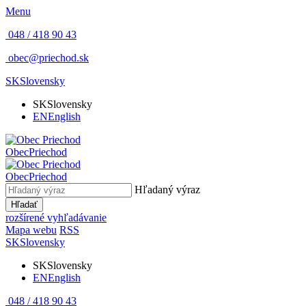
Menu
048 / 418 90 43
obec@priechod.sk
SK
Slovensky
SK
Slovensky
EN
English
Obec
Priechod
Obec
Priechod
Hľadaný výraz
Hľadať
rozšírené vyhľadávanie
Mapa webu
RSS
SK
Slovensky
SK
Slovensky
EN
English
048 / 418 90 43