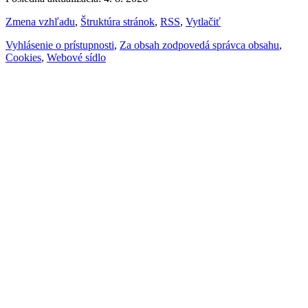
Zmena vzhľadu
,
Štruktúra stránok
,
RSS
,
Vytlačiť
Vyhlásenie o prístupnosti
,
Za obsah zodpovedá správca obsahu
,
Cookies
,
Webové sídlo