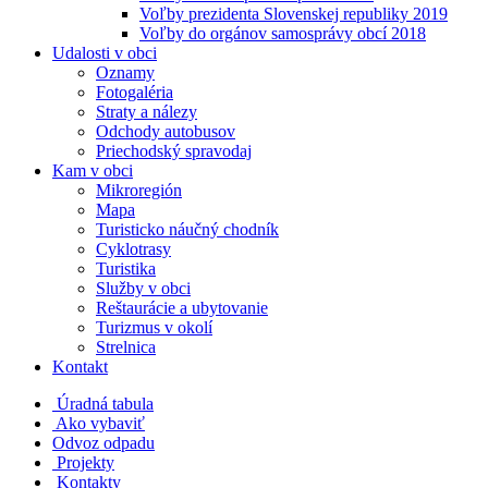
Voľby prezidenta Slovenskej republiky 2019
Voľby do orgánov samosprávy obcí 2018
Udalosti v obci
Oznamy
Fotogaléria
Straty a nálezy
Odchody autobusov
Priechodský spravodaj
Kam v obci
Mikroregión
Mapa
Turisticko náučný chodník
Cyklotrasy
Turistika
Služby v obci
Reštaurácie a ubytovanie
Turizmus v okolí
Strelnica
Kontakt
Úradná tabula
Ako vybaviť
Odvoz odpadu
Projekty
Kontakty