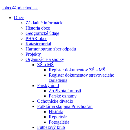
obec@priechod.sk
Obec
Základné informácie
Historia obce
Geografické údaje
PHSR obce
Katasterportal
Harmonogram zber odpadu
Projekty
Organizácie a spolky
ZŠ a MŠ
Register dokumentov ZŠ s MŠ
Register dokumentov stravovacieho
zariadenia
Farský úrad
Zo života farnosti
Farské oznamy
Ochotnícke divadlo
Folklórna skupina Priechoďan
História
Repertoár
Fotogaléria
Futbalový klub