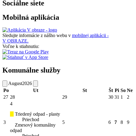
Sociálne siete
Mobilná aplikácia
Sledujte informácie z nášho webu v
mobilnej aplikácii -
V OBRAZE.
Voľne k stiahnutiu:
Komunálne služby
August
2026
Po
Ut
St
Št
Pi
So
Ne
27
28
29
30
31
1
2
4
Triedený odpad - plasty
Priechod
3
5
6
7
8
9
Zmesový komunálny
odpad
Priechod