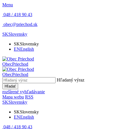
Menu
048 / 418 90 43
obec@priechod.sk
SK
Slovensky
SK
Slovensky
EN
English
Obec
Priechod
Obec
Priechod
Hľadaný výraz
Hľadať
rozšírené vyhľadávanie
Mapa webu
RSS
SK
Slovensky
SK
Slovensky
EN
English
048 / 418 90 43