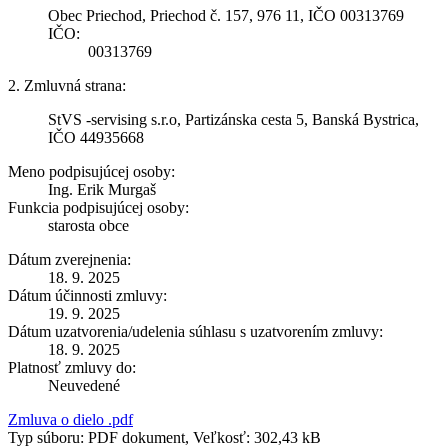
Obec Priechod, Priechod č. 157, 976 11, IČO 00313769
IČO:
00313769
2. Zmluvná strana:
StVS -servising s.r.o, Partizánska cesta 5, Banská Bystrica,
IČO 44935668
Meno podpisujúcej osoby:
Ing. Erik Murgaš
Funkcia podpisujúcej osoby:
starosta obce
Dátum zverejnenia:
18. 9. 2025
Dátum účinnosti zmluvy:
19. 9. 2025
Dátum uzatvorenia/udelenia súhlasu s uzatvorením zmluvy:
18. 9. 2025
Platnosť zmluvy do:
Neuvedené
Zmluva o dielo .pdf
Typ súboru: PDF dokument, Veľkosť: 302,43 kB