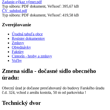
Zadanie-výkaz výmer.pdf
Typ súboru: PDF dokument, Veľkosť: 395,67 kB
ČV_subdod.pdf
Typ súboru: PDF dokument, Veľkosť: 419,58 kB
Zverejňovanie
Úradná tabuľa obce
Register dokumentov
Zmluvy
Objednávky
Faktúry
Cintorín - hroby a zmluvy
Voľby
Zmena sídla - dočasné sídlo obecného
úradu:
Obecný úrad je dočasne presťahovaný do budovy Farského úradu
č.d. 324, vchod z areálu kostola, 50 m od parkoviska !
Technický dvor