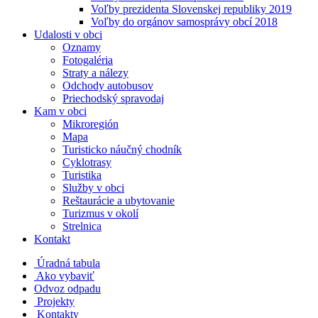
Voľby prezidenta Slovenskej republiky 2019
Voľby do orgánov samosprávy obcí 2018
Udalosti v obci
Oznamy
Fotogaléria
Straty a nálezy
Odchody autobusov
Priechodský spravodaj
Kam v obci
Mikroregión
Mapa
Turisticko náučný chodník
Cyklotrasy
Turistika
Služby v obci
Reštaurácie a ubytovanie
Turizmus v okolí
Strelnica
Kontakt
Úradná tabula
Ako vybaviť
Odvoz odpadu
Projekty
Kontakty