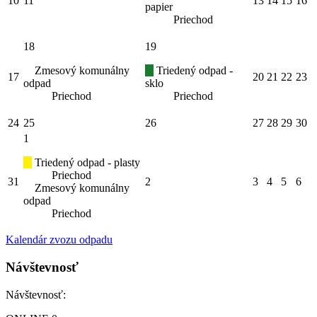
10
11
13
14
15
16
papier
Priechod
18
19
Zmesový komunálny
Triedený odpad -
17
20
21
22
23
odpad
sklo
Priechod
Priechod
24
25
26
27
28
29
30
1
Triedený odpad - plasty
Priechod
31
2
3
4
5
6
Zmesový komunálny
odpad
Priechod
Kalendár zvozu odpadu
Návštevnosť
Návštevnosť: