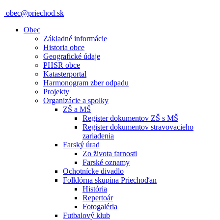
obec@priechod.sk
Obec
Základné informácie
Historia obce
Geografické údaje
PHSR obce
Katasterportal
Harmonogram zber odpadu
Projekty
Organizácie a spolky
ZŠ a MŠ
Register dokumentov ZŠ s MŠ
Register dokumentov stravovacieho
zariadenia
Farský úrad
Zo života farnosti
Farské oznamy
Ochotnícke divadlo
Folklórna skupina Priechoďan
História
Repertoár
Fotogaléria
Futbalový klub