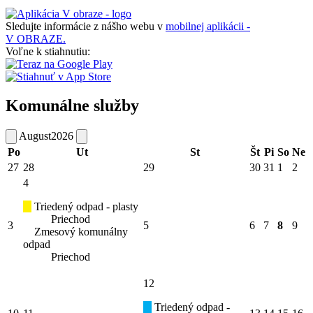
Sledujte informácie z nášho webu v
mobilnej aplikácii -
V OBRAZE.
Voľne k stiahnutiu:
Komunálne služby
August
2026
Po
Ut
St
Št
Pi
So
Ne
27
28
29
30
31
1
2
4
Triedený odpad - plasty
Priechod
3
5
6
7
8
9
Zmesový komunálny
odpad
Priechod
12
Triedený odpad -