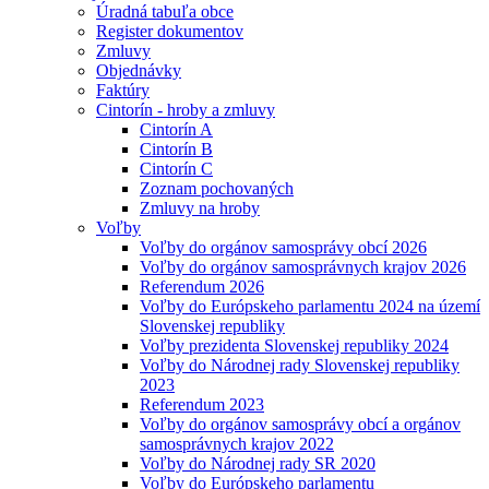
Úradná tabuľa obce
Register dokumentov
Zmluvy
Objednávky
Faktúry
Cintorín - hroby a zmluvy
Cintorín A
Cintorín B
Cintorín C
Zoznam pochovaných
Zmluvy na hroby
Voľby
Voľby do orgánov samosprávy obcí 2026
Voľby do orgánov samosprávnych krajov 2026
Referendum 2026
Voľby do Európskeho parlamentu 2024 na území
Slovenskej republiky
Voľby prezidenta Slovenskej republiky 2024
Voľby do Národnej rady Slovenskej republiky
2023
Referendum 2023
Voľby do orgánov samosprávy obcí a orgánov
samosprávnych krajov 2022
Voľby do Národnej rady SR 2020
Voľby do Európskeho parlamentu