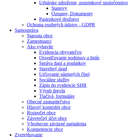
Urbárske združenie, pozemkové spoločenstvo
Stanovy
Oznamy, Dokumenty
Pasienkové družstvo
Ochrana osobných údajov - GDPR
Samospráva
Starosta obce
Zamestnanci
Ako vybavíte
Evidencia obyvateľov
Osvedčovanie podpisov a listín
Správa daní a poplatkov
Stavebný úrad
Určovanie súpisných čísel
Sociálne služby
Zápis do evidencie SHR
Výrub drevín
Tlačivá, formuláre
Obecné zastupiteľstvo
Hlavný kontrolór obce
Rozpočet obce
Záverečný účet obce
Všeobecne záväzné nariadenia
Kompetencie obce
Zverejňovanie