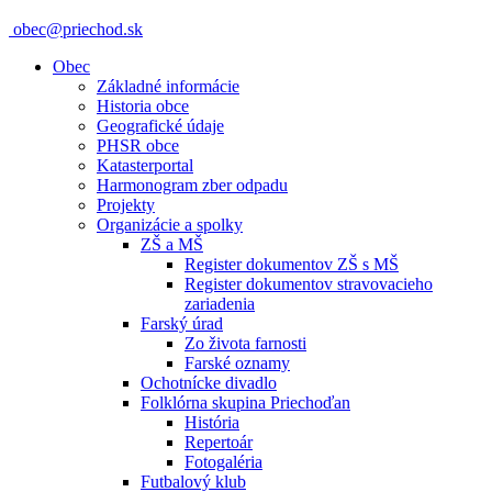
obec@priechod.sk
Obec
Základné informácie
Historia obce
Geografické údaje
PHSR obce
Katasterportal
Harmonogram zber odpadu
Projekty
Organizácie a spolky
ZŠ a MŠ
Register dokumentov ZŠ s MŠ
Register dokumentov stravovacieho
zariadenia
Farský úrad
Zo života farnosti
Farské oznamy
Ochotnícke divadlo
Folklórna skupina Priechoďan
História
Repertoár
Fotogaléria
Futbalový klub