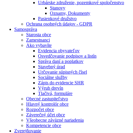
Urbárske združenie, pozemkové spoločenstvo
Stanovy
Oznamy, Dokumenty
Pasienkové družstvo
Ochrana osobných údajov - GDPR
Samospráva
Starosta obce
Zamestnanci
Ako vybavíte
Evidencia obyvateľov
Osvedčovanie podpisov a listín
Správa daní a poplatkov
Stavebný úrad
Určovanie súpisných čísel
Sociálne služby
Zápis do evidencie SHR
Výrub drevín
Tlačivá, formuláre
Obecné zastupiteľstvo
Hlavný kontrolór obce
Rozpočet obce
Záverečný účet obce
Všeobecne záväzné nariadenia
Kompetencie obce
Zverejňovanie