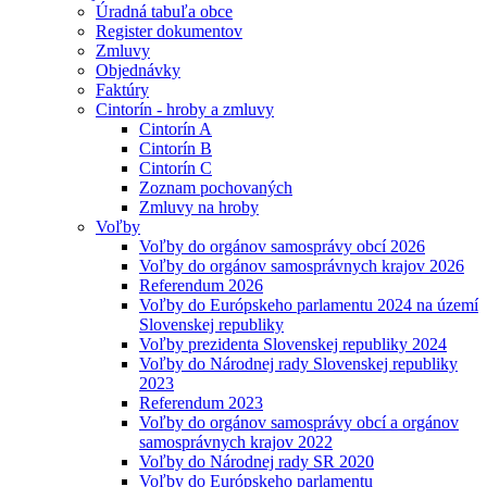
Úradná tabuľa obce
Register dokumentov
Zmluvy
Objednávky
Faktúry
Cintorín - hroby a zmluvy
Cintorín A
Cintorín B
Cintorín C
Zoznam pochovaných
Zmluvy na hroby
Voľby
Voľby do orgánov samosprávy obcí 2026
Voľby do orgánov samosprávnych krajov 2026
Referendum 2026
Voľby do Európskeho parlamentu 2024 na území
Slovenskej republiky
Voľby prezidenta Slovenskej republiky 2024
Voľby do Národnej rady Slovenskej republiky
2023
Referendum 2023
Voľby do orgánov samosprávy obcí a orgánov
samosprávnych krajov 2022
Voľby do Národnej rady SR 2020
Voľby do Európskeho parlamentu