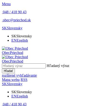
Menu
048 / 418 90 43
obec@priechod.sk
SK
Slovensky
SK
Slovensky
EN
English
Obec
Priechod
Obec
Priechod
Hľadaný výraz
Hľadať
rozšírené vyhľadávanie
Mapa webu
RSS
SK
Slovensky
SK
Slovensky
EN
English
048 / 418 90 43