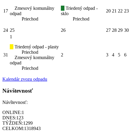
Zmesový komunálny
Triedený odpad -
17
20
21
22
23
odpad
sklo
Priechod
Priechod
24
25
26
27
28
29
30
1
Triedený odpad - plasty
Priechod
31
2
3
4
5
6
Zmesový komunálny
odpad
Priechod
Kalendár zvozu odpadu
Návštevnosť
Návštevnosť:
ONLINE:
1
DNES:
123
TÝŽDEŇ:
1299
CELKOM:
1318943