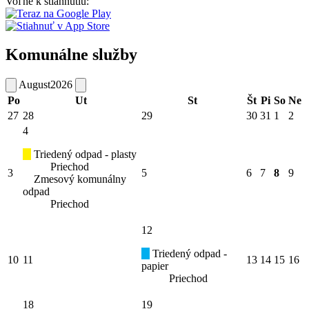
Voľne k stiahnutiu:
Komunálne služby
August
2026
Po
Ut
St
Št
Pi
So
Ne
27
28
29
30
31
1
2
4
Triedený odpad - plasty
Priechod
3
5
6
7
8
9
Zmesový komunálny
odpad
Priechod
12
Triedený odpad -
10
11
13
14
15
16
papier
Priechod
18
19