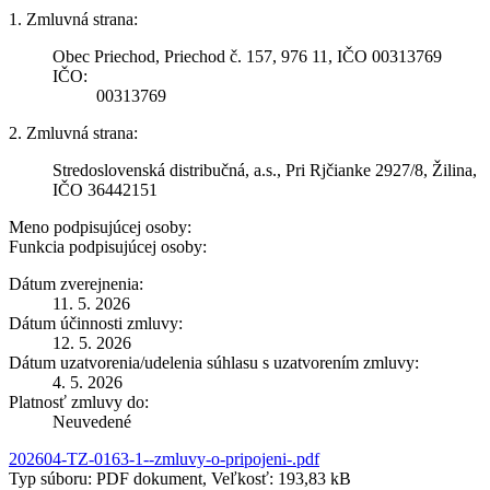
1. Zmluvná strana:
Obec Priechod, Priechod č. 157, 976 11, IČO 00313769
IČO:
00313769
2. Zmluvná strana:
Stredoslovenská distribučná, a.s., Pri Rjčianke 2927/8, Žilina,
IČO 36442151
Meno podpisujúcej osoby:
Funkcia podpisujúcej osoby:
Dátum zverejnenia:
11. 5. 2026
Dátum účinnosti zmluvy:
12. 5. 2026
Dátum uzatvorenia/udelenia súhlasu s uzatvorením zmluvy:
4. 5. 2026
Platnosť zmluvy do:
Neuvedené
202604-TZ-0163-1--zmluvy-o-pripojeni-.pdf
Typ súboru: PDF dokument, Veľkosť: 193,83 kB