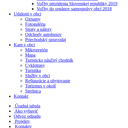
Voľby prezidenta Slovenskej republiky 2019
Voľby do orgánov samosprávy obcí 2018
Udalosti v obci
Oznamy
Fotogaléria
Straty a nálezy
Odchody autobusov
Priechodský spravodaj
Kam v obci
Mikroregión
Mapa
Turisticko náučný chodník
Cyklotrasy
Turistika
Služby v obci
Reštaurácie a ubytovanie
Turizmus v okolí
Strelnica
Kontakt
Úradná tabula
Ako vybaviť
Odvoz odpadu
Projekty
Kontakty