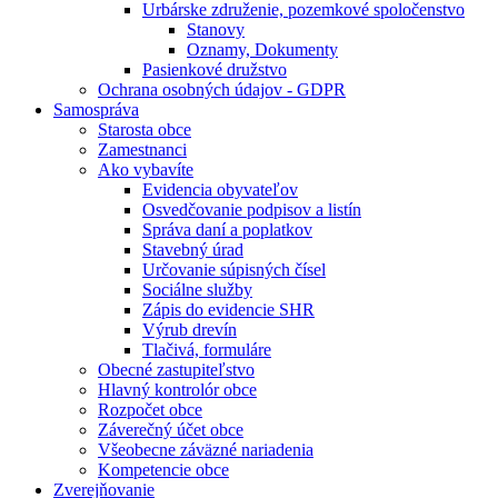
Urbárske združenie, pozemkové spoločenstvo
Stanovy
Oznamy, Dokumenty
Pasienkové družstvo
Ochrana osobných údajov - GDPR
Samospráva
Starosta obce
Zamestnanci
Ako vybavíte
Evidencia obyvateľov
Osvedčovanie podpisov a listín
Správa daní a poplatkov
Stavebný úrad
Určovanie súpisných čísel
Sociálne služby
Zápis do evidencie SHR
Výrub drevín
Tlačivá, formuláre
Obecné zastupiteľstvo
Hlavný kontrolór obce
Rozpočet obce
Záverečný účet obce
Všeobecne záväzné nariadenia
Kompetencie obce
Zverejňovanie