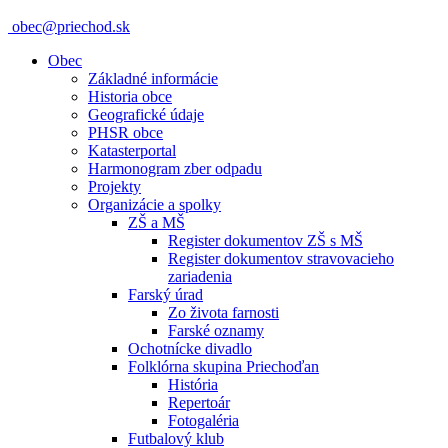
obec@priechod.sk
Obec
Základné informácie
Historia obce
Geografické údaje
PHSR obce
Katasterportal
Harmonogram zber odpadu
Projekty
Organizácie a spolky
ZŠ a MŠ
Register dokumentov ZŠ s MŠ
Register dokumentov stravovacieho
zariadenia
Farský úrad
Zo života farnosti
Farské oznamy
Ochotnícke divadlo
Folklórna skupina Priechoďan
História
Repertoár
Fotogaléria
Futbalový klub