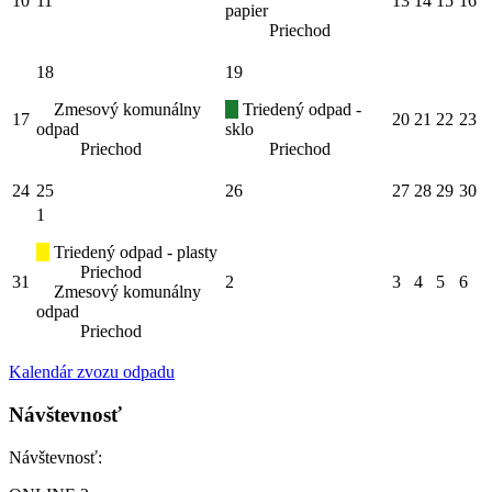
10
11
13
14
15
16
papier
Priechod
18
19
Zmesový komunálny
Triedený odpad -
17
20
21
22
23
odpad
sklo
Priechod
Priechod
24
25
26
27
28
29
30
1
Triedený odpad - plasty
Priechod
31
2
3
4
5
6
Zmesový komunálny
odpad
Priechod
Kalendár zvozu odpadu
Návštevnosť
Návštevnosť: