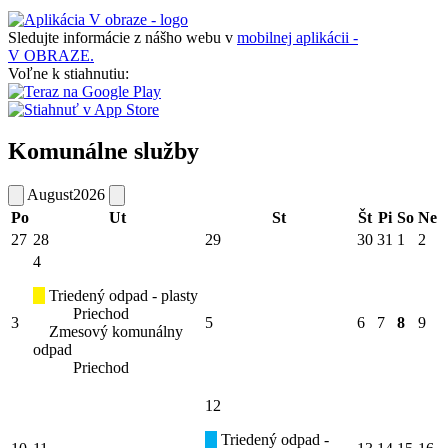
Sledujte informácie z nášho webu v
mobilnej aplikácii -
V OBRAZE.
Voľne k stiahnutiu:
Komunálne služby
August
2026
Po
Ut
St
Št
Pi
So
Ne
27
28
29
30
31
1
2
4
Triedený odpad - plasty
Priechod
3
5
6
7
8
9
Zmesový komunálny
odpad
Priechod
12
Triedený odpad -