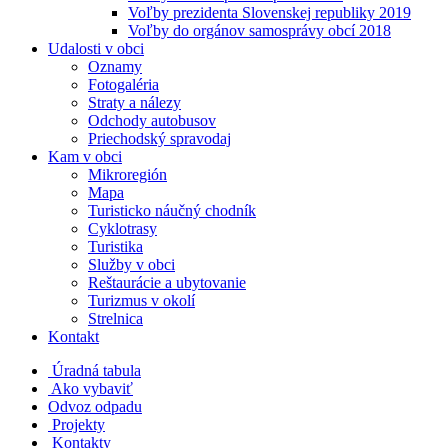
Voľby prezidenta Slovenskej republiky 2019
Voľby do orgánov samosprávy obcí 2018
Udalosti v obci
Oznamy
Fotogaléria
Straty a nálezy
Odchody autobusov
Priechodský spravodaj
Kam v obci
Mikroregión
Mapa
Turisticko náučný chodník
Cyklotrasy
Turistika
Služby v obci
Reštaurácie a ubytovanie
Turizmus v okolí
Strelnica
Kontakt
Úradná tabula
Ako vybaviť
Odvoz odpadu
Projekty
Kontakty