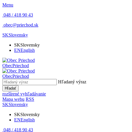
Menu
048 / 418 90 43
obec@priechod.sk
SK
Slovensky
SK
Slovensky
EN
English
Obec
Priechod
Obec
Priechod
Hľadaný výraz
Hľadať
rozšírené vyhľadávanie
Mapa webu
RSS
SK
Slovensky
SK
Slovensky
EN
English
048 / 418 90 43