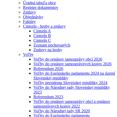
Úradná tabuľa obce
Register dokumentov
Zmluvy
Objednávky
Faktúry
Cintorín - hroby a zmluvy
Cintorín A
Cintorín B
Cintorín C
Zoznam pochovaných
Zmluvy na hroby
Voľby
Voľby do orgánov samosprávy obcí 2026
Voľby do orgánov samosprávnych krajov 2026
Referendum 2026
Voľby do Európskeho parlamentu 2024 na území
Slovenskej republiky
Voľby prezidenta Slovenskej republiky 2024
Voľby do Národnej rady Slovenskej republiky
2023
Referendum 2023
Voľby do orgánov samosprávy obcí a orgánov
samosprávnych krajov 2022
Voľby do Národnej rady SR 2020
Voľby do Európskeho parlamentu