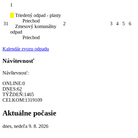
1
Triedený odpad - plasty
Priechod
31
2
3
4
5
6
Zmesový komunálny
odpad
Priechod
Kalendár zvozu odpadu
Návštevnosť
Návštevnosť:
ONLINE:
0
DNES:
62
TÝŽDEŇ:
1465
CELKOM:
1319109
Aktuálne počasie
dnes, nedeľa 9. 8. 2026