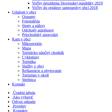
Voľby prezidenta Slovenskej republiky 2019
Voľby do orgánov samosprávy obcí 2018
Udalosti v obci
Oznamy
Fotogaléria
Straty a nálezy
Odchody autobusov
Priechodský spravodaj
Kam v obci
Mikroregión
Mapa
Turisticko náučný chodník
Cyklotrasy
Turistika
Služby v obci
Reštaurácie a ubytovanie
Turizmus v okolí
Strelnica
Kontakt
Úradná tabula
Ako vybaviť
Odvoz odpadu
Projekty
Kontakty