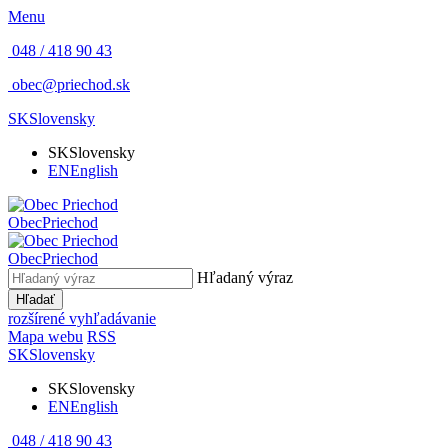
Menu
048 / 418 90 43
obec@priechod.sk
SK
Slovensky
SK
Slovensky
EN
English
Obec
Priechod
Obec
Priechod
Hľadaný výraz
Hľadať
rozšírené vyhľadávanie
Mapa webu
RSS
SK
Slovensky
SK
Slovensky
EN
English
048 / 418 90 43