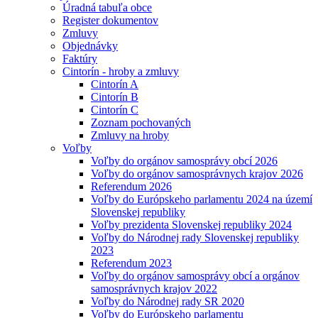
Úradná tabuľa obce
Register dokumentov
Zmluvy
Objednávky
Faktúry
Cintorín - hroby a zmluvy
Cintorín A
Cintorín B
Cintorín C
Zoznam pochovaných
Zmluvy na hroby
Voľby
Voľby do orgánov samosprávy obcí 2026
Voľby do orgánov samosprávnych krajov 2026
Referendum 2026
Voľby do Európskeho parlamentu 2024 na území
Slovenskej republiky
Voľby prezidenta Slovenskej republiky 2024
Voľby do Národnej rady Slovenskej republiky
2023
Referendum 2023
Voľby do orgánov samosprávy obcí a orgánov
samosprávnych krajov 2022
Voľby do Národnej rady SR 2020
Voľby do Európskeho parlamentu