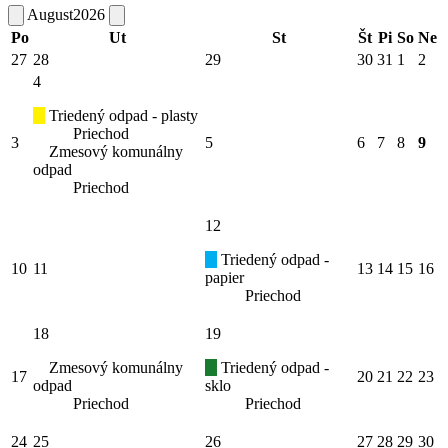
August
2026
Po
Ut
St
Št
Pi
So
Ne
27
28
29
30
31
1
2
4
Triedený odpad - plasty
Priechod
3
5
6
7
8
9
Zmesový komunálny
odpad
Priechod
12
Triedený odpad -
10
11
13
14
15
16
papier
Priechod
18
19
Zmesový komunálny
Triedený odpad -
17
20
21
22
23
odpad
sklo
Priechod
Priechod
24
25
26
27
28
29
30