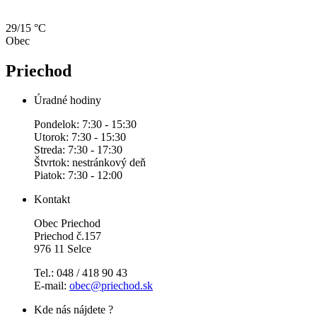
29/15 °C
Obec
Priechod
Úradné hodiny
Pondelok: 7:30 - 15:30
Utorok: 7:30 - 15:30
Streda: 7:30 - 17:30
Štvrtok: nestránkový deň
Piatok: 7:30 - 12:00
Kontakt
Obec Priechod
Priechod č.157
976 11 Selce
Tel.: 048 / 418 90 43
E-mail:
obec@priechod.sk
Kde nás nájdete ?