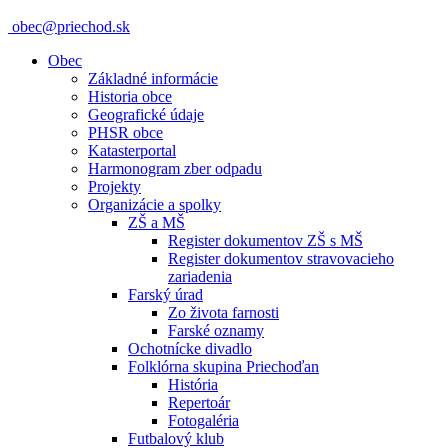
obec@priechod.sk
Obec
Základné informácie
Historia obce
Geografické údaje
PHSR obce
Katasterportal
Harmonogram zber odpadu
Projekty
Organizácie a spolky
ZŠ a MŠ
Register dokumentov ZŠ s MŠ
Register dokumentov stravovacieho
zariadenia
Farský úrad
Zo života farnosti
Farské oznamy
Ochotnícke divadlo
Folklórna skupina Priechoďan
História
Repertoár
Fotogaléria
Futbalový klub