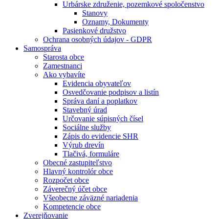
Urbárske združenie, pozemkové spoločenstvo
Stanovy
Oznamy, Dokumenty
Pasienkové družstvo
Ochrana osobných údajov - GDPR
Samospráva
Starosta obce
Zamestnanci
Ako vybavíte
Evidencia obyvateľov
Osvedčovanie podpisov a listín
Správa daní a poplatkov
Stavebný úrad
Určovanie súpisných čísel
Sociálne služby
Zápis do evidencie SHR
Výrub drevín
Tlačivá, formuláre
Obecné zastupiteľstvo
Hlavný kontrolór obce
Rozpočet obce
Záverečný účet obce
Všeobecne záväzné nariadenia
Kompetencie obce
Zverejňovanie