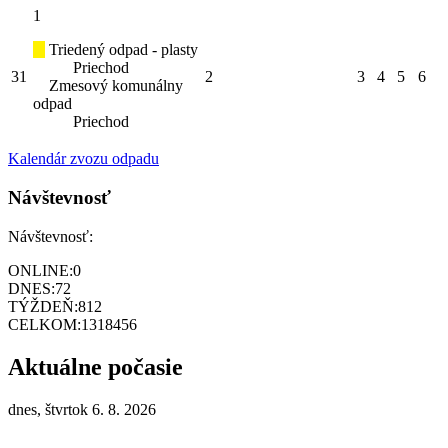
1
Triedený odpad - plasty
Priechod
31
2
3
4
5
6
Zmesový komunálny
odpad
Priechod
Kalendár zvozu odpadu
Návštevnosť
Návštevnosť:
ONLINE:
0
DNES:
72
TÝŽDEŇ:
812
CELKOM:
1318456
Aktuálne počasie
dnes, štvrtok 6. 8. 2026