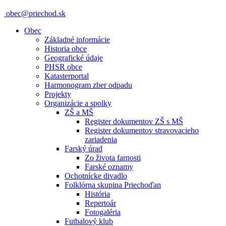
obec@priechod.sk
Obec
Základné informácie
Historia obce
Geografické údaje
PHSR obce
Katasterportal
Harmonogram zber odpadu
Projekty
Organizácie a spolky
ZŠ a MŠ
Register dokumentov ZŠ s MŠ
Register dokumentov stravovacieho
zariadenia
Farský úrad
Zo života farnosti
Farské oznamy
Ochotnícke divadlo
Folklórna skupina Priechoďan
História
Repertoár
Fotogaléria
Futbalový klub