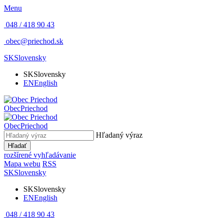
Menu
048 / 418 90 43
obec@priechod.sk
SK
Slovensky
SK
Slovensky
EN
English
Obec
Priechod
Obec
Priechod
Hľadaný výraz
Hľadať
rozšírené vyhľadávanie
Mapa webu
RSS
SK
Slovensky
SK
Slovensky
EN
English
048 / 418 90 43