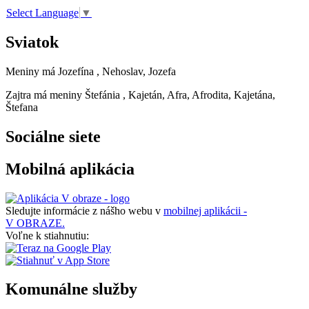
Select Language
▼
Sviatok
Meniny má
Jozefína
, Nehoslav, Jozefa
Zajtra má meniny
Štefánia
, Kajetán, Afra, Afrodita, Kajetána,
Štefana
Sociálne siete
Mobilná aplikácia
Sledujte informácie z nášho webu v
mobilnej aplikácii -
V OBRAZE.
Voľne k stiahnutiu:
Komunálne služby