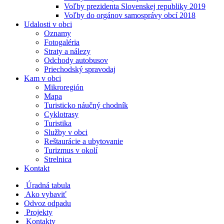
Voľby prezidenta Slovenskej republiky 2019
Voľby do orgánov samosprávy obcí 2018
Udalosti v obci
Oznamy
Fotogaléria
Straty a nálezy
Odchody autobusov
Priechodský spravodaj
Kam v obci
Mikroregión
Mapa
Turisticko náučný chodník
Cyklotrasy
Turistika
Služby v obci
Reštaurácie a ubytovanie
Turizmus v okolí
Strelnica
Kontakt
Úradná tabula
Ako vybaviť
Odvoz odpadu
Projekty
Kontakty