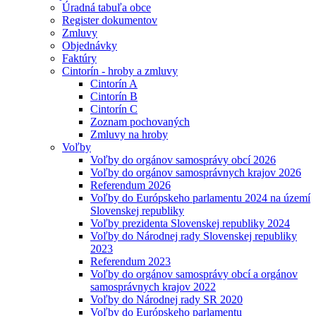
Úradná tabuľa obce
Register dokumentov
Zmluvy
Objednávky
Faktúry
Cintorín - hroby a zmluvy
Cintorín A
Cintorín B
Cintorín C
Zoznam pochovaných
Zmluvy na hroby
Voľby
Voľby do orgánov samosprávy obcí 2026
Voľby do orgánov samosprávnych krajov 2026
Referendum 2026
Voľby do Európskeho parlamentu 2024 na území
Slovenskej republiky
Voľby prezidenta Slovenskej republiky 2024
Voľby do Národnej rady Slovenskej republiky
2023
Referendum 2023
Voľby do orgánov samosprávy obcí a orgánov
samosprávnych krajov 2022
Voľby do Národnej rady SR 2020
Voľby do Európskeho parlamentu