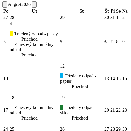
August
2026
Po
Ut
St
Št
Pi
So
Ne
27
28
29
30
31
1
2
4
Triedený odpad - plasty
Priechod
3
5
6
7
8
9
Zmesový komunálny
odpad
Priechod
12
Triedený odpad -
10
11
13
14
15
16
papier
Priechod
18
19
Zmesový komunálny
Triedený odpad -
17
20
21
22
23
odpad
sklo
Priechod
Priechod
24
25
26
27
28
29
30