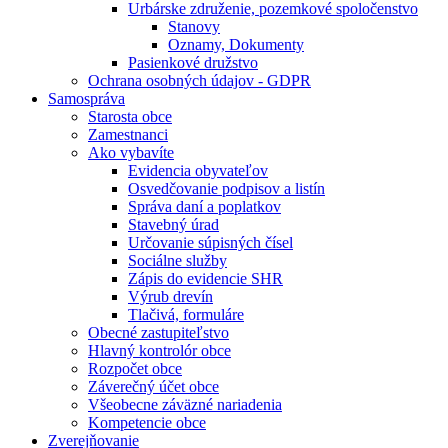
Urbárske združenie, pozemkové spoločenstvo
Stanovy
Oznamy, Dokumenty
Pasienkové družstvo
Ochrana osobných údajov - GDPR
Samospráva
Starosta obce
Zamestnanci
Ako vybavíte
Evidencia obyvateľov
Osvedčovanie podpisov a listín
Správa daní a poplatkov
Stavebný úrad
Určovanie súpisných čísel
Sociálne služby
Zápis do evidencie SHR
Výrub drevín
Tlačivá, formuláre
Obecné zastupiteľstvo
Hlavný kontrolór obce
Rozpočet obce
Záverečný účet obce
Všeobecne záväzné nariadenia
Kompetencie obce
Zverejňovanie