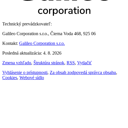
Technický prevádzkovateľ:
Galileo Corporation s.r.o., Čierna Voda 468, 925 06
Kontakt:
Galileo Corporation s.r.o.
Posledná aktualizácia: 4. 8. 2026
Zmena vzhľadu
,
Štruktúra stránok
,
RSS
,
Vytlačiť
Vyhlásenie o prístupnosti
,
Za obsah zodpovedá správca obsahu
,
Cookies
,
Webové sídlo