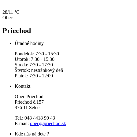
28/11 °C
Obec
Priechod
Úradné hodiny
Pondelok: 7:30 - 15:30
Utorok: 7:30 - 15:30
Streda: 7:30 - 17:30
Štvrtok: nestránkový deň
Piatok: 7:30 - 12:00
Kontakt
Obec Priechod
Priechod č.157
976 11 Selce
Tel.: 048 / 418 90 43
E-mail:
obec@priechod.sk
Kde nás nájdete ?