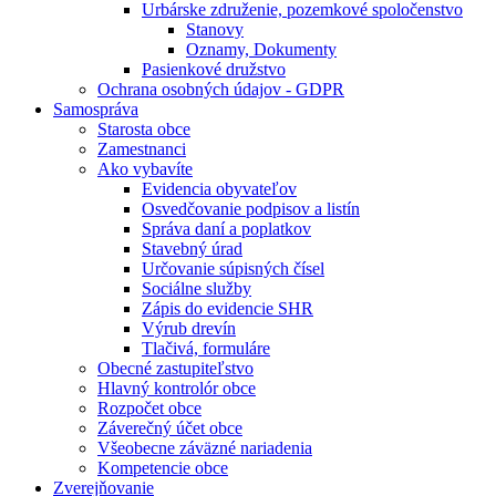
Urbárske združenie, pozemkové spoločenstvo
Stanovy
Oznamy, Dokumenty
Pasienkové družstvo
Ochrana osobných údajov - GDPR
Samospráva
Starosta obce
Zamestnanci
Ako vybavíte
Evidencia obyvateľov
Osvedčovanie podpisov a listín
Správa daní a poplatkov
Stavebný úrad
Určovanie súpisných čísel
Sociálne služby
Zápis do evidencie SHR
Výrub drevín
Tlačivá, formuláre
Obecné zastupiteľstvo
Hlavný kontrolór obce
Rozpočet obce
Záverečný účet obce
Všeobecne záväzné nariadenia
Kompetencie obce
Zverejňovanie