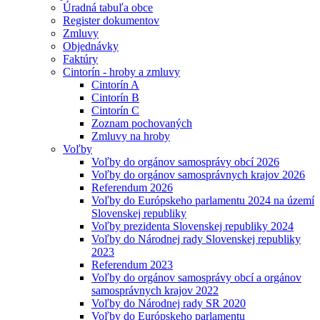
Úradná tabuľa obce
Register dokumentov
Zmluvy
Objednávky
Faktúry
Cintorín - hroby a zmluvy
Cintorín A
Cintorín B
Cintorín C
Zoznam pochovaných
Zmluvy na hroby
Voľby
Voľby do orgánov samosprávy obcí 2026
Voľby do orgánov samosprávnych krajov 2026
Referendum 2026
Voľby do Európskeho parlamentu 2024 na území
Slovenskej republiky
Voľby prezidenta Slovenskej republiky 2024
Voľby do Národnej rady Slovenskej republiky
2023
Referendum 2023
Voľby do orgánov samosprávy obcí a orgánov
samosprávnych krajov 2022
Voľby do Národnej rady SR 2020
Voľby do Európskeho parlamentu