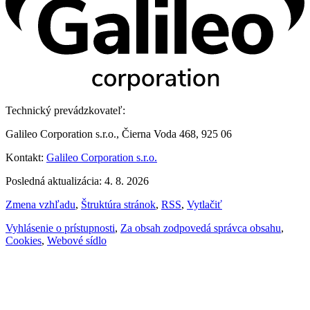
Technický prevádzkovateľ:
Galileo Corporation s.r.o., Čierna Voda 468, 925 06
Kontakt:
Galileo Corporation s.r.o.
Posledná aktualizácia: 4. 8. 2026
Zmena vzhľadu
,
Štruktúra stránok
,
RSS
,
Vytlačiť
Vyhlásenie o prístupnosti
,
Za obsah zodpovedá správca obsahu
,
Cookies
,
Webové sídlo