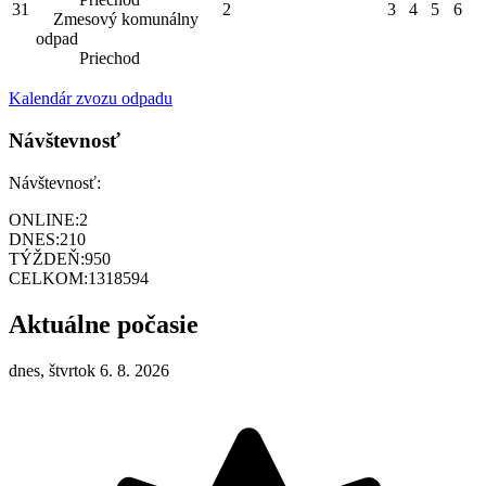
31
2
3
4
5
6
Zmesový komunálny
odpad
Priechod
Kalendár zvozu odpadu
Návštevnosť
Návštevnosť:
ONLINE:
2
DNES:
210
TÝŽDEŇ:
950
CELKOM:
1318594
Aktuálne počasie
dnes, štvrtok 6. 8. 2026