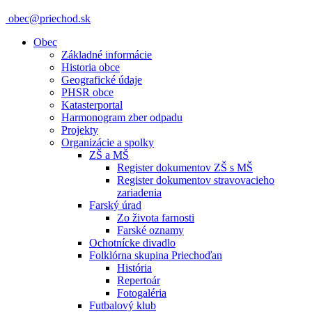
obec@priechod.sk
Obec
Základné informácie
Historia obce
Geografické údaje
PHSR obce
Katasterportal
Harmonogram zber odpadu
Projekty
Organizácie a spolky
ZŠ a MŠ
Register dokumentov ZŠ s MŠ
Register dokumentov stravovacieho
zariadenia
Farský úrad
Zo života farnosti
Farské oznamy
Ochotnícke divadlo
Folklórna skupina Priechoďan
História
Repertoár
Fotogaléria
Futbalový klub