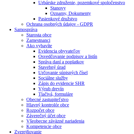
Urbárske združenie, pozemkové spoločenstvo
Stanovy
Oznamy, Dokumenty
Pasienkové družstvo
Ochrana osobných údajov - GDPR
Samospráva
Starosta obce
Zamestnanci
Ako vybavíte
Evidencia obyvateľov
Osvedčovanie podpisov a listín
Správa daní a poplatkov
Stavebný úrad
Určovanie súpisných čísel
Sociálne služby
Zápis do evidencie SHR
Výrub drevín
Tlačivá, formuláre
Obecné zastupiteľstvo
Hlavný kontrolór obce
Rozpočet obce
Záverečný účet obce
Všeobecne záväzné nariadenia
Kompetencie obce
Zverejňovanie