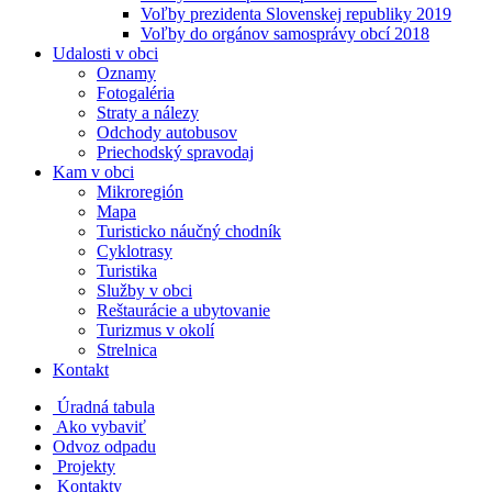
Voľby prezidenta Slovenskej republiky 2019
Voľby do orgánov samosprávy obcí 2018
Udalosti v obci
Oznamy
Fotogaléria
Straty a nálezy
Odchody autobusov
Priechodský spravodaj
Kam v obci
Mikroregión
Mapa
Turisticko náučný chodník
Cyklotrasy
Turistika
Služby v obci
Reštaurácie a ubytovanie
Turizmus v okolí
Strelnica
Kontakt
Úradná tabula
Ako vybaviť
Odvoz odpadu
Projekty
Kontakty