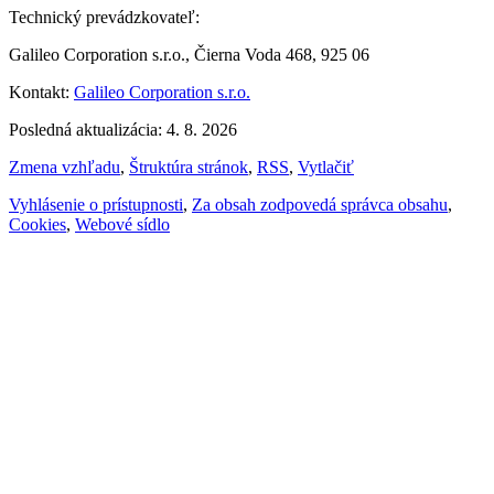
Technický prevádzkovateľ:
Galileo Corporation s.r.o., Čierna Voda 468, 925 06
Kontakt:
Galileo Corporation s.r.o.
Posledná aktualizácia: 4. 8. 2026
Zmena vzhľadu
,
Štruktúra stránok
,
RSS
,
Vytlačiť
Vyhlásenie o prístupnosti
,
Za obsah zodpovedá správca obsahu
,
Cookies
,
Webové sídlo