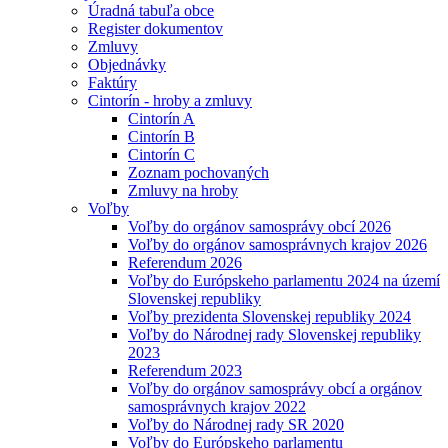
Úradná tabuľa obce
Register dokumentov
Zmluvy
Objednávky
Faktúry
Cintorín - hroby a zmluvy
Cintorín A
Cintorín B
Cintorín C
Zoznam pochovaných
Zmluvy na hroby
Voľby
Voľby do orgánov samosprávy obcí 2026
Voľby do orgánov samosprávnych krajov 2026
Referendum 2026
Voľby do Európskeho parlamentu 2024 na území
Slovenskej republiky
Voľby prezidenta Slovenskej republiky 2024
Voľby do Národnej rady Slovenskej republiky
2023
Referendum 2023
Voľby do orgánov samosprávy obcí a orgánov
samosprávnych krajov 2022
Voľby do Národnej rady SR 2020
Voľby do Európskeho parlamentu