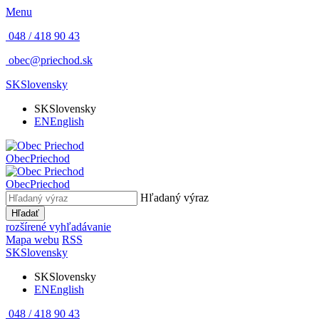
Menu
048 / 418 90 43
obec@priechod.sk
SK
Slovensky
SK
Slovensky
EN
English
Obec
Priechod
Obec
Priechod
Hľadaný výraz
Hľadať
rozšírené vyhľadávanie
Mapa webu
RSS
SK
Slovensky
SK
Slovensky
EN
English
048 / 418 90 43