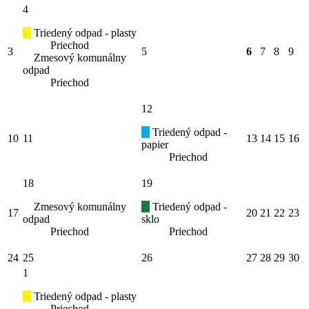
4
Triedený odpad - plasty
Priechod
3
5
6
7
8
9
Zmesový komunálny
odpad
Priechod
12
Triedený odpad -
10
11
13
14
15
16
papier
Priechod
18
19
Zmesový komunálny
Triedený odpad -
17
20
21
22
23
odpad
sklo
Priechod
Priechod
24
25
26
27
28
29
30
1
Triedený odpad - plasty
Priechod