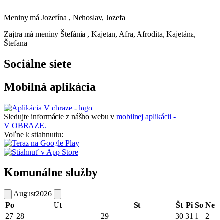
Meniny má
Jozefína
, Nehoslav, Jozefa
Zajtra má meniny
Štefánia
, Kajetán, Afra, Afrodita, Kajetána,
Štefana
Sociálne siete
Mobilná aplikácia
Sledujte informácie z nášho webu v
mobilnej aplikácii -
V OBRAZE.
Voľne k stiahnutiu:
Komunálne služby
August
2026
Po
Ut
St
Št
Pi
So
Ne
27
28
29
30
31
1
2