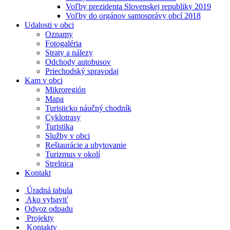
Voľby prezidenta Slovenskej republiky 2019
Voľby do orgánov samosprávy obcí 2018
Udalosti v obci
Oznamy
Fotogaléria
Straty a nálezy
Odchody autobusov
Priechodský spravodaj
Kam v obci
Mikroregión
Mapa
Turisticko náučný chodník
Cyklotrasy
Turistika
Služby v obci
Reštaurácie a ubytovanie
Turizmus v okolí
Strelnica
Kontakt
Úradná tabula
Ako vybaviť
Odvoz odpadu
Projekty
Kontakty