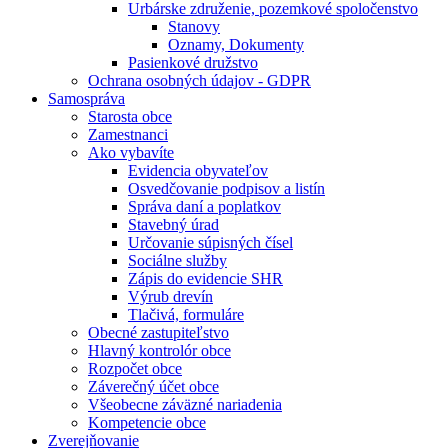
Urbárske združenie, pozemkové spoločenstvo
Stanovy
Oznamy, Dokumenty
Pasienkové družstvo
Ochrana osobných údajov - GDPR
Samospráva
Starosta obce
Zamestnanci
Ako vybavíte
Evidencia obyvateľov
Osvedčovanie podpisov a listín
Správa daní a poplatkov
Stavebný úrad
Určovanie súpisných čísel
Sociálne služby
Zápis do evidencie SHR
Výrub drevín
Tlačivá, formuláre
Obecné zastupiteľstvo
Hlavný kontrolór obce
Rozpočet obce
Záverečný účet obce
Všeobecne záväzné nariadenia
Kompetencie obce
Zverejňovanie