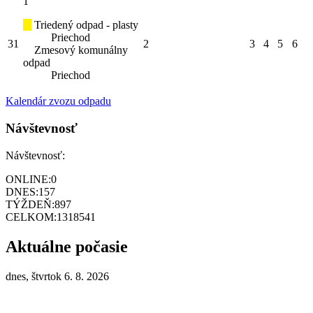
1
Triedený odpad - plasty
Priechod
31
2
3
4
5
6
Zmesový komunálny
odpad
Priechod
Kalendár zvozu odpadu
Návštevnosť
Návštevnosť:
ONLINE:
0
DNES:
157
TÝŽDEŇ:
897
CELKOM:
1318541
Aktuálne počasie
dnes, štvrtok 6. 8. 2026