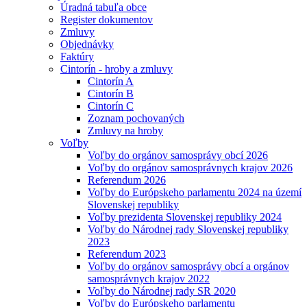
Úradná tabuľa obce
Register dokumentov
Zmluvy
Objednávky
Faktúry
Cintorín - hroby a zmluvy
Cintorín A
Cintorín B
Cintorín C
Zoznam pochovaných
Zmluvy na hroby
Voľby
Voľby do orgánov samosprávy obcí 2026
Voľby do orgánov samosprávnych krajov 2026
Referendum 2026
Voľby do Európskeho parlamentu 2024 na území
Slovenskej republiky
Voľby prezidenta Slovenskej republiky 2024
Voľby do Národnej rady Slovenskej republiky
2023
Referendum 2023
Voľby do orgánov samosprávy obcí a orgánov
samosprávnych krajov 2022
Voľby do Národnej rady SR 2020
Voľby do Európskeho parlamentu