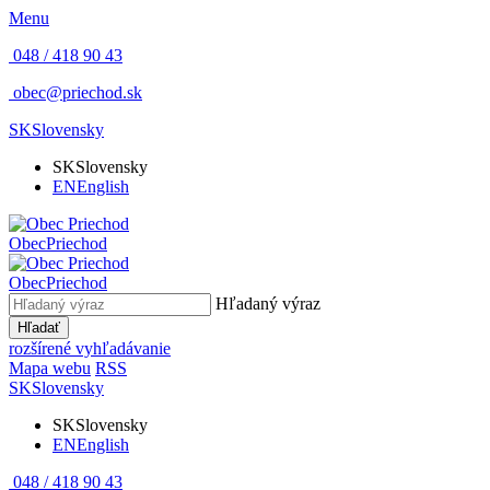
Menu
048 / 418 90 43
obec@priechod.sk
SK
Slovensky
SK
Slovensky
EN
English
Obec
Priechod
Obec
Priechod
Hľadaný výraz
Hľadať
rozšírené vyhľadávanie
Mapa webu
RSS
SK
Slovensky
SK
Slovensky
EN
English
048 / 418 90 43