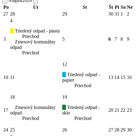
August
2026
Po
Ut
St
Št
Pi
So
Ne
27
28
29
30
31
1
2
4
Triedený odpad - plasty
Priechod
3
5
6
7
8
9
Zmesový komunálny
odpad
Priechod
12
Triedený odpad -
10
11
13
14
15
16
papier
Priechod
18
19
Zmesový komunálny
Triedený odpad -
17
20
21
22
23
odpad
sklo
Priechod
Priechod
24
25
26
27
28
29
30