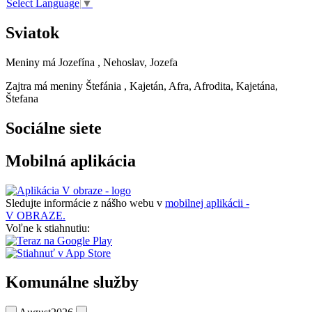
Select Language
▼
Sviatok
Meniny má
Jozefína
, Nehoslav, Jozefa
Zajtra má meniny
Štefánia
, Kajetán, Afra, Afrodita, Kajetána,
Štefana
Sociálne siete
Mobilná aplikácia
Sledujte informácie z nášho webu v
mobilnej aplikácii -
V OBRAZE.
Voľne k stiahnutiu:
Komunálne služby