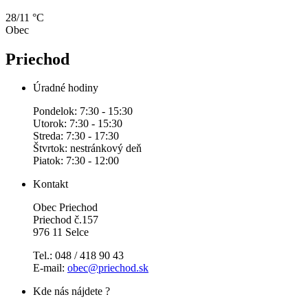
28/11 °C
Obec
Priechod
Úradné hodiny
Pondelok: 7:30 - 15:30
Utorok: 7:30 - 15:30
Streda: 7:30 - 17:30
Štvrtok: nestránkový deň
Piatok: 7:30 - 12:00
Kontakt
Obec Priechod
Priechod č.157
976 11 Selce
Tel.: 048 / 418 90 43
E-mail:
obec@priechod.sk
Kde nás nájdete ?