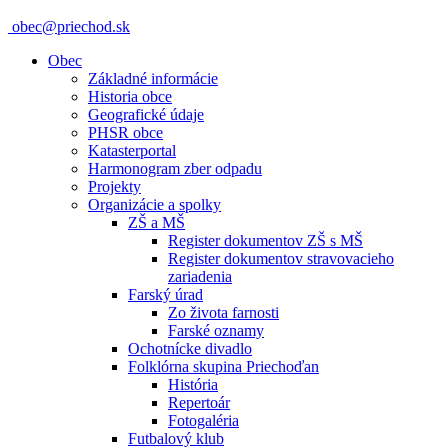
obec@priechod.sk
Obec
Základné informácie
Historia obce
Geografické údaje
PHSR obce
Katasterportal
Harmonogram zber odpadu
Projekty
Organizácie a spolky
ZŠ a MŠ
Register dokumentov ZŠ s MŠ
Register dokumentov stravovacieho
zariadenia
Farský úrad
Zo života farnosti
Farské oznamy
Ochotnícke divadlo
Folklórna skupina Priechoďan
História
Repertoár
Fotogaléria
Futbalový klub