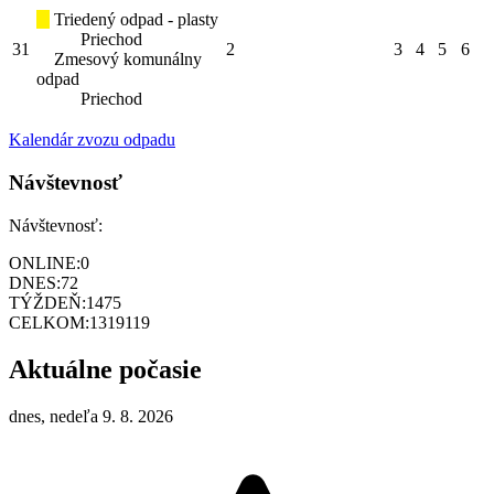
Triedený odpad - plasty
Priechod
31
2
3
4
5
6
Zmesový komunálny
odpad
Priechod
Kalendár zvozu odpadu
Návštevnosť
Návštevnosť:
ONLINE:
0
DNES:
72
TÝŽDEŇ:
1475
CELKOM:
1319119
Aktuálne počasie
dnes, nedeľa 9. 8. 2026