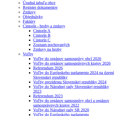
Úradná tabuľa obce
Register dokumentov
Zmluvy
Objednávky
Faktúry
Cintorín - hroby a zmluvy
Cintorín A
Cintorín B
Cintorín C
Zoznam pochovaných
Zmluvy na hroby
Voľby
Voľby do orgánov samosprávy obcí 2026
Voľby do orgánov samosprávnych krajov 2026
Referendum 2026
Voľby do Európskeho parlamentu 2024 na území
Slovenskej republiky
Voľby prezidenta Slovenskej republiky 2024
Voľby do Národnej rady Slovenskej republiky
2023
Referendum 2023
Voľby do orgánov samosprávy obcí a orgánov
samosprávnych krajov 2022
Voľby do Národnej rady SR 2020
Voľby do Európskeho parlamentu