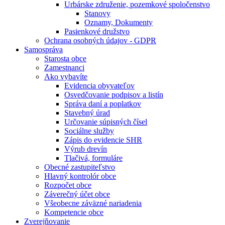
Urbárske združenie, pozemkové spoločenstvo
Stanovy
Oznamy, Dokumenty
Pasienkové družstvo
Ochrana osobných údajov - GDPR
Samospráva
Starosta obce
Zamestnanci
Ako vybavíte
Evidencia obyvateľov
Osvedčovanie podpisov a listín
Správa daní a poplatkov
Stavebný úrad
Určovanie súpisných čísel
Sociálne služby
Zápis do evidencie SHR
Výrub drevín
Tlačivá, formuláre
Obecné zastupiteľstvo
Hlavný kontrolór obce
Rozpočet obce
Záverečný účet obce
Všeobecne záväzné nariadenia
Kompetencie obce
Zverejňovanie