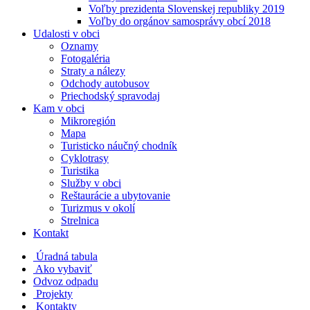
Voľby prezidenta Slovenskej republiky 2019
Voľby do orgánov samosprávy obcí 2018
Udalosti v obci
Oznamy
Fotogaléria
Straty a nálezy
Odchody autobusov
Priechodský spravodaj
Kam v obci
Mikroregión
Mapa
Turisticko náučný chodník
Cyklotrasy
Turistika
Služby v obci
Reštaurácie a ubytovanie
Turizmus v okolí
Strelnica
Kontakt
Úradná tabula
Ako vybaviť
Odvoz odpadu
Projekty
Kontakty