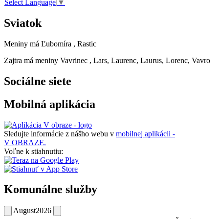
Select Language
▼
Sviatok
Meniny má
Ľubomíra
, Rastic
Zajtra má meniny
Vavrinec
, Lars, Laurenc, Laurus, Lorenc, Vavro
Sociálne siete
Mobilná aplikácia
Sledujte informácie z nášho webu v
mobilnej aplikácii -
V OBRAZE.
Voľne k stiahnutiu:
Komunálne služby
August
2026