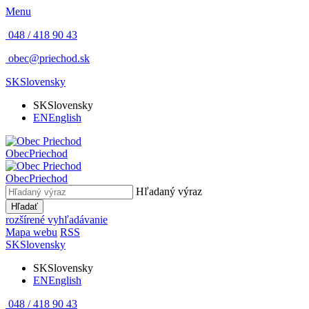
Menu
048 / 418 90 43
obec@priechod.sk
SK
Slovensky
SK
Slovensky
EN
English
Obec
Priechod
Obec
Priechod
Hľadaný výraz
Hľadať
rozšírené vyhľadávanie
Mapa webu
RSS
SK
Slovensky
SK
Slovensky
EN
English
048 / 418 90 43