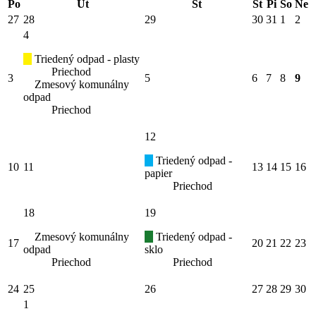
Po
Ut
St
Št
Pi
So
Ne
27
28
29
30
31
1
2
4
Triedený odpad - plasty
Priechod
3
5
6
7
8
9
Zmesový komunálny
odpad
Priechod
12
Triedený odpad -
10
11
13
14
15
16
papier
Priechod
18
19
Zmesový komunálny
Triedený odpad -
17
20
21
22
23
odpad
sklo
Priechod
Priechod
24
25
26
27
28
29
30
1