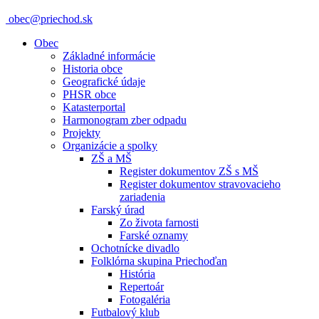
obec@priechod.sk
Obec
Základné informácie
Historia obce
Geografické údaje
PHSR obce
Katasterportal
Harmonogram zber odpadu
Projekty
Organizácie a spolky
ZŠ a MŠ
Register dokumentov ZŠ s MŠ
Register dokumentov stravovacieho
zariadenia
Farský úrad
Zo života farnosti
Farské oznamy
Ochotnícke divadlo
Folklórna skupina Priechoďan
História
Repertoár
Fotogaléria
Futbalový klub