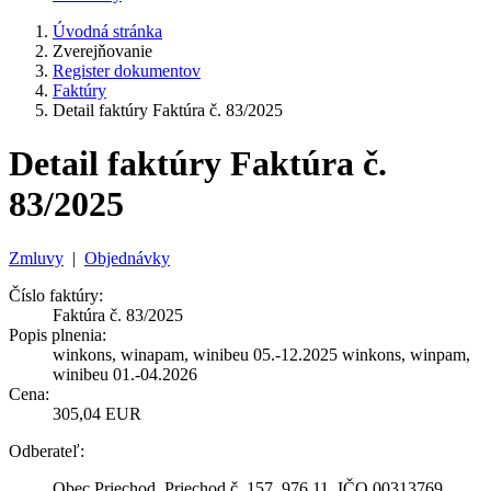
Úvodná stránka
Zverejňovanie
Register dokumentov
Faktúry
Detail faktúry Faktúra č. 83/2025
Detail faktúry Faktúra č.
83/2025
Zmluvy
|
Objednávky
Číslo faktúry:
Faktúra č. 83/2025
Popis plnenia:
winkons, winapam, winibeu 05.-12.2025 winkons, winpam,
winibeu 01.-04.2026
Cena:
305,04 EUR
Odberateľ:
Obec Priechod, Priechod č. 157, 976 11, IČO 00313769