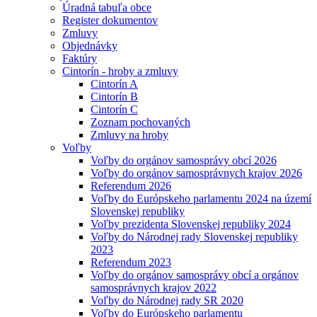
Úradná tabuľa obce
Register dokumentov
Zmluvy
Objednávky
Faktúry
Cintorín - hroby a zmluvy
Cintorín A
Cintorín B
Cintorín C
Zoznam pochovaných
Zmluvy na hroby
Voľby
Voľby do orgánov samosprávy obcí 2026
Voľby do orgánov samosprávnych krajov 2026
Referendum 2026
Voľby do Európskeho parlamentu 2024 na území
Slovenskej republiky
Voľby prezidenta Slovenskej republiky 2024
Voľby do Národnej rady Slovenskej republiky
2023
Referendum 2023
Voľby do orgánov samosprávy obcí a orgánov
samosprávnych krajov 2022
Voľby do Národnej rady SR 2020
Voľby do Európskeho parlamentu