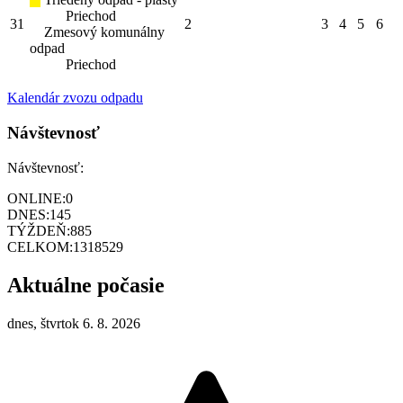
Priechod
31
2
3
4
5
6
Zmesový komunálny
odpad
Priechod
Kalendár zvozu odpadu
Návštevnosť
Návštevnosť:
ONLINE:
0
DNES:
145
TÝŽDEŇ:
885
CELKOM:
1318529
Aktuálne počasie
dnes, štvrtok 6. 8. 2026