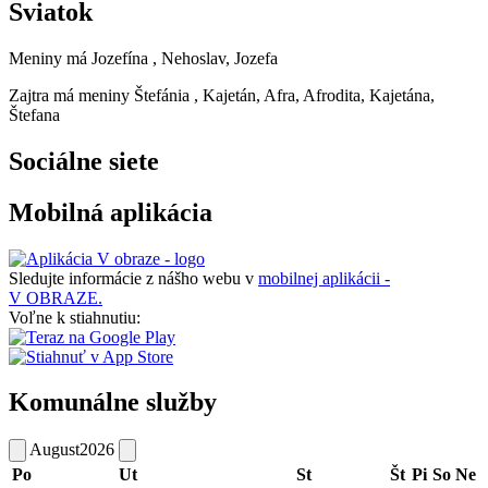
Sviatok
Meniny má
Jozefína
, Nehoslav, Jozefa
Zajtra má meniny
Štefánia
, Kajetán, Afra, Afrodita, Kajetána,
Štefana
Sociálne siete
Mobilná aplikácia
Sledujte informácie z nášho webu v
mobilnej aplikácii -
V OBRAZE.
Voľne k stiahnutiu:
Komunálne služby
August
2026
Po
Ut
St
Št
Pi
So
Ne