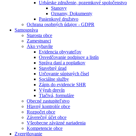
Urbárske združenie, pozemkové spoločenstvo
Stanovy
Oznamy, Dokumenty
Pasienkové družstvo
Ochrana osobných údajov - GDPR
Samospráva
Starosta obce
Zamestnanci
Ako vybavíte
Evidencia obyvateľov
Osvedčovanie podpisov a listín
Správa daní a poplatkov
Stavebný úrad
Určovanie súpisných čísel
Sociálne služby
Zápis do evidencie SHR
Výrub drevín
Tlačivá, formuláre
Obecné zastupiteľstvo
Hlavný kontrolór obce
Rozpočet obce
Záverečný účet obce
Všeobecne záväzné nariadenia
Kompetencie obce
Zverejňovanie