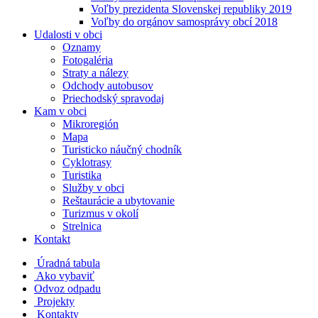
Voľby prezidenta Slovenskej republiky 2019
Voľby do orgánov samosprávy obcí 2018
Udalosti v obci
Oznamy
Fotogaléria
Straty a nálezy
Odchody autobusov
Priechodský spravodaj
Kam v obci
Mikroregión
Mapa
Turisticko náučný chodník
Cyklotrasy
Turistika
Služby v obci
Reštaurácie a ubytovanie
Turizmus v okolí
Strelnica
Kontakt
Úradná tabula
Ako vybaviť
Odvoz odpadu
Projekty
Kontakty