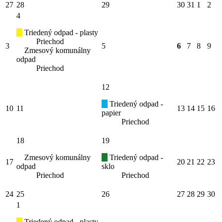
27
28
29
30
31
1
2
4
Triedený odpad - plasty
Priechod
3
5
6
7
8
9
Zmesový komunálny
odpad
Priechod
12
Triedený odpad -
10
11
13
14
15
16
papier
Priechod
18
19
Zmesový komunálny
Triedený odpad -
17
20
21
22
23
odpad
sklo
Priechod
Priechod
24
25
26
27
28
29
30
1
Triedený odpad - plasty