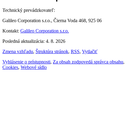
Technický prevádzkovateľ:
Galileo Corporation s.r.o., Čierna Voda 468, 925 06
Kontakt:
Galileo Corporation s.r.o.
Posledná aktualizácia: 4. 8. 2026
Zmena vzhľadu
,
Štruktúra stránok
,
RSS
,
Vytlačiť
Vyhlásenie o prístupnosti
,
Za obsah zodpovedá správca obsahu
,
Cookies
,
Webové sídlo