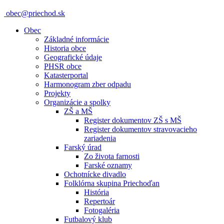
obec@priechod.sk
Obec
Základné informácie
Historia obce
Geografické údaje
PHSR obce
Katasterportal
Harmonogram zber odpadu
Projekty
Organizácie a spolky
ZŠ a MŠ
Register dokumentov ZŠ s MŠ
Register dokumentov stravovacieho
zariadenia
Farský úrad
Zo života farnosti
Farské oznamy
Ochotnícke divadlo
Folklórna skupina Priechoďan
História
Repertoár
Fotogaléria
Futbalový klub