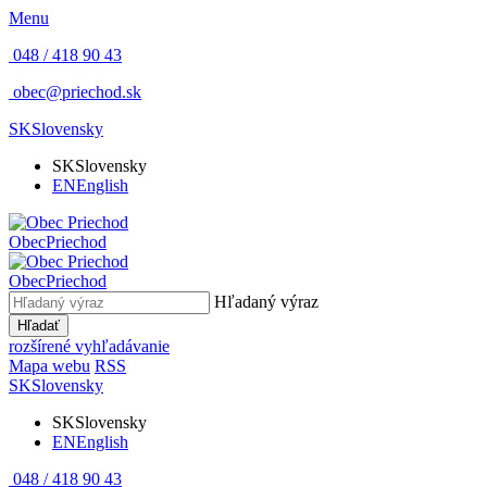
Menu
048 / 418 90 43
obec@priechod.sk
SK
Slovensky
SK
Slovensky
EN
English
Obec
Priechod
Obec
Priechod
Hľadaný výraz
Hľadať
rozšírené vyhľadávanie
Mapa webu
RSS
SK
Slovensky
SK
Slovensky
EN
English
048 / 418 90 43