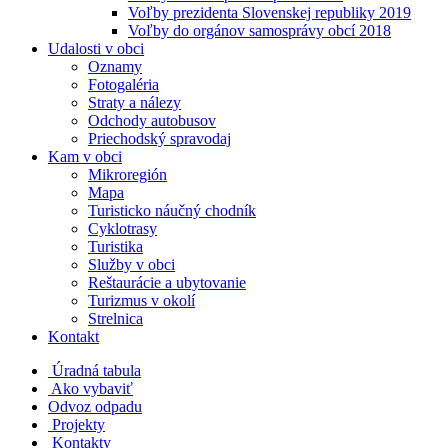
Voľby prezidenta Slovenskej republiky 2019
Voľby do orgánov samosprávy obcí 2018
Udalosti v obci
Oznamy
Fotogaléria
Straty a nálezy
Odchody autobusov
Priechodský spravodaj
Kam v obci
Mikroregión
Mapa
Turisticko náučný chodník
Cyklotrasy
Turistika
Služby v obci
Reštaurácie a ubytovanie
Turizmus v okolí
Strelnica
Kontakt
Úradná tabula
Ako vybaviť
Odvoz odpadu
Projekty
Kontakty