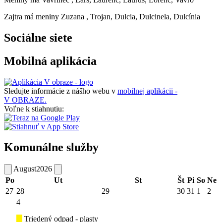
Zajtra má meniny
Zuzana
, Trojan, Dulcia, Dulcinela, Dulcínia
Sociálne siete
Mobilná aplikácia
Sledujte informácie z nášho webu v
mobilnej aplikácii -
V OBRAZE.
Voľne k stiahnutiu:
Komunálne služby
August
2026
Po
Ut
St
Št
Pi
So
Ne
27
28
29
30
31
1
2
4
Triedený odpad - plasty