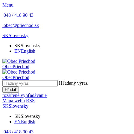
Menu
048 / 418 90 43
obec@priechod.sk
SK
Slovensky
SK
Slovensky
EN
English
Obec
Priechod
Obec
Priechod
Hľadaný výraz
Hľadať
rozšírené vyhľadávanie
Mapa webu
RSS
SK
Slovensky
SK
Slovensky
EN
English
048 / 418 90 43