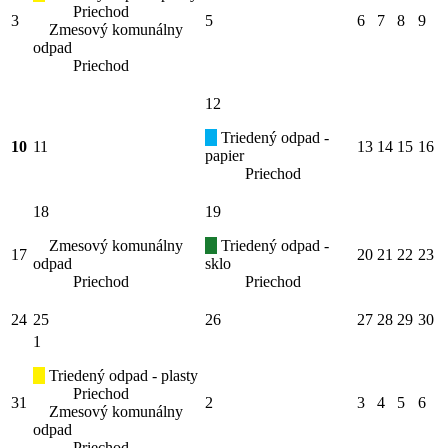
Priechod
3
5
6
7
8
9
Zmesový komunálny
odpad
Priechod
12
Triedený odpad -
10
11
13
14
15
16
papier
Priechod
18
19
Zmesový komunálny
Triedený odpad -
17
20
21
22
23
odpad
sklo
Priechod
Priechod
24
25
26
27
28
29
30
1
Triedený odpad - plasty
Priechod
31
2
3
4
5
6
Zmesový komunálny
odpad
Priechod