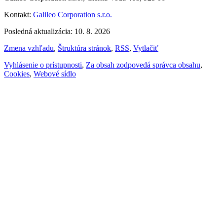
Kontakt:
Galileo Corporation s.r.o.
Posledná aktualizácia: 10. 8. 2026
Zmena vzhľadu
,
Štruktúra stránok
,
RSS
,
Vytlačiť
Vyhlásenie o prístupnosti
,
Za obsah zodpovedá správca obsahu
,
Cookies
,
Webové sídlo