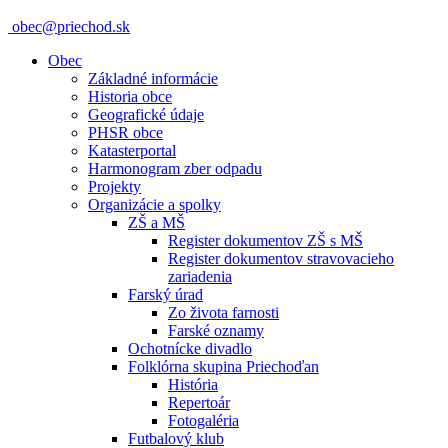
obec@priechod.sk
Obec
Základné informácie
Historia obce
Geografické údaje
PHSR obce
Katasterportal
Harmonogram zber odpadu
Projekty
Organizácie a spolky
ZŠ a MŠ
Register dokumentov ZŠ s MŠ
Register dokumentov stravovacieho
zariadenia
Farský úrad
Zo života farnosti
Farské oznamy
Ochotnícke divadlo
Folklórna skupina Priechoďan
História
Repertoár
Fotogaléria
Futbalový klub