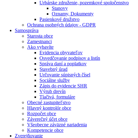
Urbárske združenie, pozemkové spoločenstvo
Stanovy
Oznamy, Dokumenty
Pasienkové družstvo
Ochrana osobných údajov - GDPR
Samospráva
Starosta obce
Zamestnanci
Ako vybavíte
Evidencia obyvateľov
Osvedčovanie podpisov a listín
Správa daní a poplatkov
Stavebný úrad
Určovanie súpisných čísel
Sociálne služby
Zápis do evidencie SHR
Výrub drevín
Tlačivá, formuláre
Obecné zastupiteľstvo
Hlavný kontrolór obce
Rozpočet obce
Záverečný účet obce
Všeobecne záväzné nariadenia
Kompetencie obce
Zverejňovanie