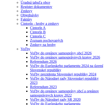
Úradná tabuľa obce
Register dokumentov
Zmluvy
Objednávky
Faktúry
Cintorín - hroby a zmluvy
Cintorín A
Cintorín B
Cintorín C
Zoznam pochovaných
Zmluvy na hroby
Voľby
Voľby do orgánov samosprávy obcí 2026
Voľby do orgánov samosprávnych krajov 2026
Referendum 2026
Voľby do Európskeho parlamentu 2024 na území
Slovenskej republiky
Voľby prezidenta Slovenskej republiky 2024
Voľby do Národnej rady Slovenskej republiky
2023
Referendum 2023
Voľby do orgánov samosprávy obcí a orgánov
samosprávnych krajov 2022
Voľby do Národnej rady SR 2020
Voľby do Európskeho parlamentu