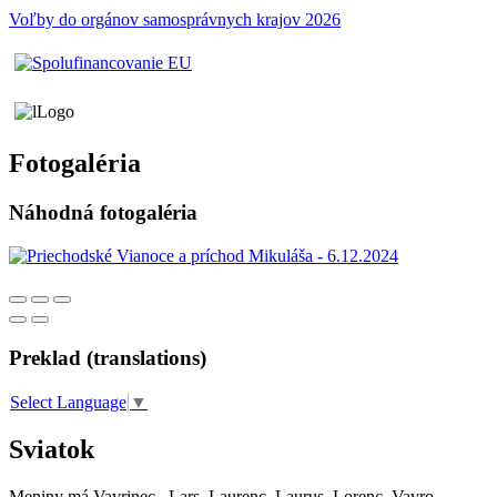
Voľby do orgánov samosprávnych krajov 2026
Fotogaléria
Náhodná fotogaléria
Preklad (translations)
Select Language
▼
Sviatok
Meniny má
Vavrinec
, Lars, Laurenc, Laurus, Lorenc, Vavro