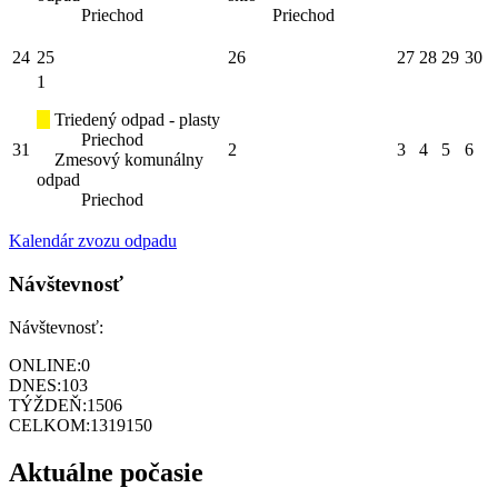
Priechod
Priechod
24
25
26
27
28
29
30
1
Triedený odpad - plasty
Priechod
31
2
3
4
5
6
Zmesový komunálny
odpad
Priechod
Kalendár zvozu odpadu
Návštevnosť
Návštevnosť:
ONLINE:
0
DNES:
103
TÝŽDEŇ:
1506
CELKOM:
1319150
Aktuálne počasie