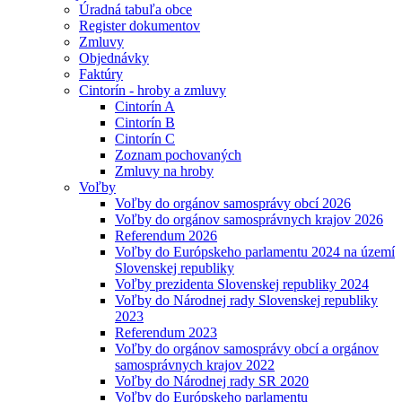
Úradná tabuľa obce
Register dokumentov
Zmluvy
Objednávky
Faktúry
Cintorín - hroby a zmluvy
Cintorín A
Cintorín B
Cintorín C
Zoznam pochovaných
Zmluvy na hroby
Voľby
Voľby do orgánov samosprávy obcí 2026
Voľby do orgánov samosprávnych krajov 2026
Referendum 2026
Voľby do Európskeho parlamentu 2024 na území
Slovenskej republiky
Voľby prezidenta Slovenskej republiky 2024
Voľby do Národnej rady Slovenskej republiky
2023
Referendum 2023
Voľby do orgánov samosprávy obcí a orgánov
samosprávnych krajov 2022
Voľby do Národnej rady SR 2020
Voľby do Európskeho parlamentu