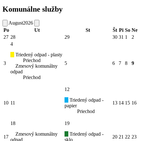
Komunálne služby
August
2026
Po
Ut
St
Št
Pi
So
Ne
27
28
29
30
31
1
2
4
Triedený odpad - plasty
Priechod
3
5
6
7
8
9
Zmesový komunálny
odpad
Priechod
12
Triedený odpad -
10
11
13
14
15
16
papier
Priechod
18
19
Zmesový komunálny
Triedený odpad -
17
20
21
22
23
odpad
sklo