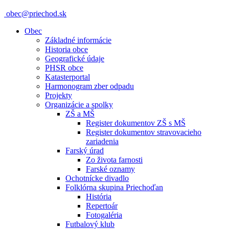
obec@priechod.sk
Obec
Základné informácie
Historia obce
Geografické údaje
PHSR obce
Katasterportal
Harmonogram zber odpadu
Projekty
Organizácie a spolky
ZŠ a MŠ
Register dokumentov ZŠ s MŠ
Register dokumentov stravovacieho
zariadenia
Farský úrad
Zo života farnosti
Farské oznamy
Ochotnícke divadlo
Folklórna skupina Priechoďan
História
Repertoár
Fotogaléria
Futbalový klub