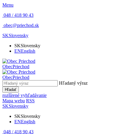
Menu
048 / 418 90 43
obec@priechod.sk
SK
Slovensky
SK
Slovensky
EN
English
Obec
Priechod
Obec
Priechod
Hľadaný výraz
Hľadať
rozšírené vyhľadávanie
Mapa webu
RSS
SK
Slovensky
SK
Slovensky
EN
English
048 / 418 90 43