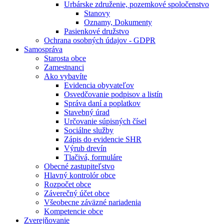
Urbárske združenie, pozemkové spoločenstvo
Stanovy
Oznamy, Dokumenty
Pasienkové družstvo
Ochrana osobných údajov - GDPR
Samospráva
Starosta obce
Zamestnanci
Ako vybavíte
Evidencia obyvateľov
Osvedčovanie podpisov a listín
Správa daní a poplatkov
Stavebný úrad
Určovanie súpisných čísel
Sociálne služby
Zápis do evidencie SHR
Výrub drevín
Tlačivá, formuláre
Obecné zastupiteľstvo
Hlavný kontrolór obce
Rozpočet obce
Záverečný účet obce
Všeobecne záväzné nariadenia
Kompetencie obce
Zverejňovanie