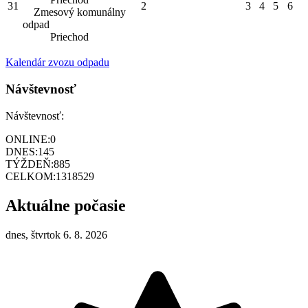
31
2
3
4
5
6
Zmesový komunálny
odpad
Priechod
Kalendár zvozu odpadu
Návštevnosť
Návštevnosť:
ONLINE:
0
DNES:
145
TÝŽDEŇ:
885
CELKOM:
1318529
Aktuálne počasie
dnes, štvrtok 6. 8. 2026