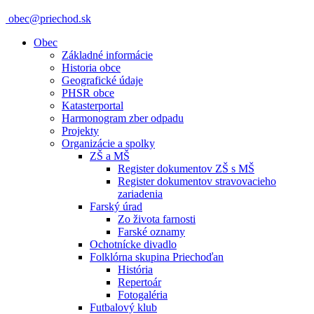
obec@priechod.sk
Obec
Základné informácie
Historia obce
Geografické údaje
PHSR obce
Katasterportal
Harmonogram zber odpadu
Projekty
Organizácie a spolky
ZŠ a MŠ
Register dokumentov ZŠ s MŠ
Register dokumentov stravovacieho
zariadenia
Farský úrad
Zo života farnosti
Farské oznamy
Ochotnícke divadlo
Folklórna skupina Priechoďan
História
Repertoár
Fotogaléria
Futbalový klub