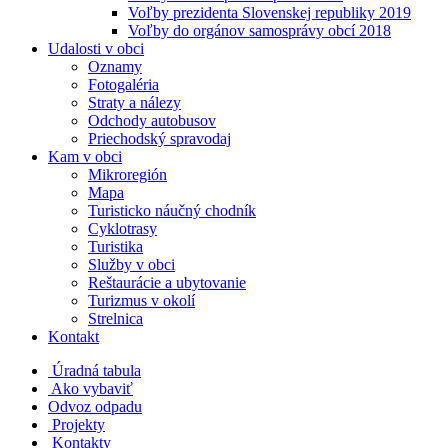
Voľby prezidenta Slovenskej republiky 2019
Voľby do orgánov samosprávy obcí 2018
Udalosti v obci
Oznamy
Fotogaléria
Straty a nálezy
Odchody autobusov
Priechodský spravodaj
Kam v obci
Mikroregión
Mapa
Turisticko náučný chodník
Cyklotrasy
Turistika
Služby v obci
Reštaurácie a ubytovanie
Turizmus v okolí
Strelnica
Kontakt
Úradná tabula
Ako vybaviť
Odvoz odpadu
Projekty
Kontakty