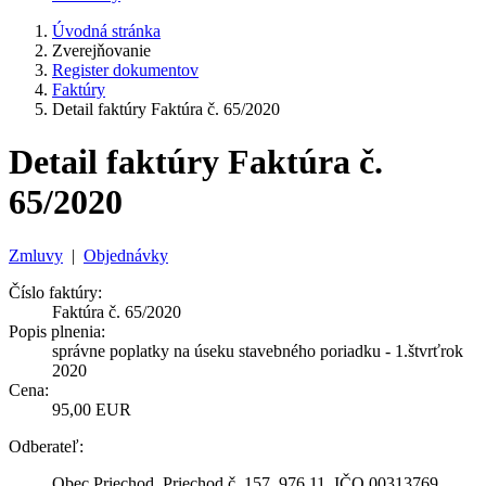
Úvodná stránka
Zverejňovanie
Register dokumentov
Faktúry
Detail faktúry Faktúra č. 65/2020
Detail faktúry Faktúra č.
65/2020
Zmluvy
|
Objednávky
Číslo faktúry:
Faktúra č. 65/2020
Popis plnenia:
správne poplatky na úseku stavebného poriadku - 1.štvrťrok
2020
Cena:
95,00 EUR
Odberateľ:
Obec Priechod, Priechod č. 157, 976 11, IČO 00313769