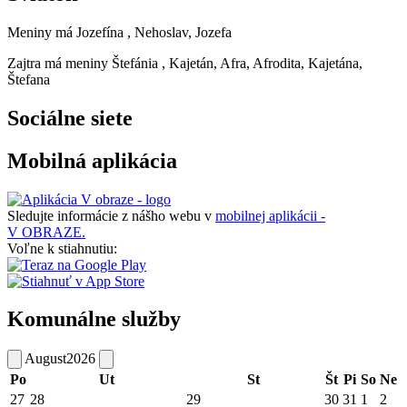
Meniny má
Jozefína
, Nehoslav, Jozefa
Zajtra má meniny
Štefánia
, Kajetán, Afra, Afrodita, Kajetána,
Štefana
Sociálne siete
Mobilná aplikácia
Sledujte informácie z nášho webu v
mobilnej aplikácii -
V OBRAZE.
Voľne k stiahnutiu:
Komunálne služby
August
2026
Po
Ut
St
Št
Pi
So
Ne
27
28
29
30
31
1
2