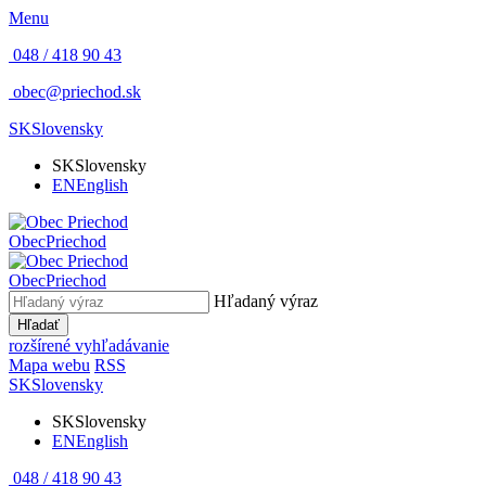
Menu
048 / 418 90 43
obec@priechod.sk
SK
Slovensky
SK
Slovensky
EN
English
Obec
Priechod
Obec
Priechod
Hľadaný výraz
Hľadať
rozšírené vyhľadávanie
Mapa webu
RSS
SK
Slovensky
SK
Slovensky
EN
English
048 / 418 90 43