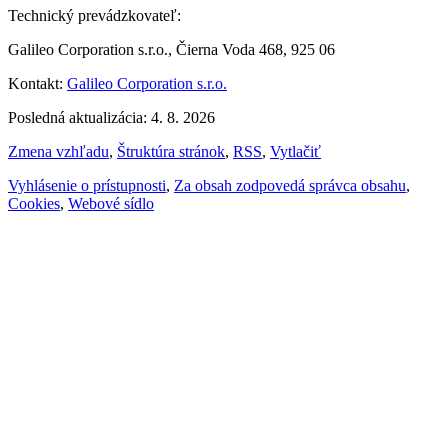
Technický prevádzkovateľ:
Galileo Corporation s.r.o., Čierna Voda 468, 925 06
Kontakt:
Galileo Corporation s.r.o.
Posledná aktualizácia: 4. 8. 2026
Zmena vzhľadu
,
Štruktúra stránok
,
RSS
,
Vytlačiť
Vyhlásenie o prístupnosti
,
Za obsah zodpovedá správca obsahu
,
Cookies
,
Webové sídlo