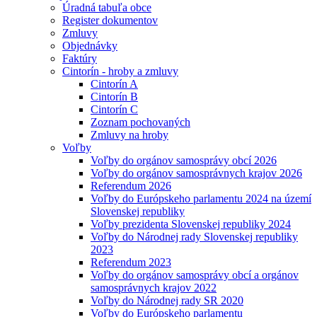
Úradná tabuľa obce
Register dokumentov
Zmluvy
Objednávky
Faktúry
Cintorín - hroby a zmluvy
Cintorín A
Cintorín B
Cintorín C
Zoznam pochovaných
Zmluvy na hroby
Voľby
Voľby do orgánov samosprávy obcí 2026
Voľby do orgánov samosprávnych krajov 2026
Referendum 2026
Voľby do Európskeho parlamentu 2024 na území
Slovenskej republiky
Voľby prezidenta Slovenskej republiky 2024
Voľby do Národnej rady Slovenskej republiky
2023
Referendum 2023
Voľby do orgánov samosprávy obcí a orgánov
samosprávnych krajov 2022
Voľby do Národnej rady SR 2020
Voľby do Európskeho parlamentu