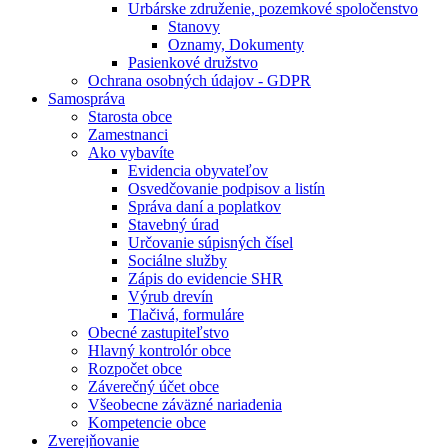
Urbárske združenie, pozemkové spoločenstvo
Stanovy
Oznamy, Dokumenty
Pasienkové družstvo
Ochrana osobných údajov - GDPR
Samospráva
Starosta obce
Zamestnanci
Ako vybavíte
Evidencia obyvateľov
Osvedčovanie podpisov a listín
Správa daní a poplatkov
Stavebný úrad
Určovanie súpisných čísel
Sociálne služby
Zápis do evidencie SHR
Výrub drevín
Tlačivá, formuláre
Obecné zastupiteľstvo
Hlavný kontrolór obce
Rozpočet obce
Záverečný účet obce
Všeobecne záväzné nariadenia
Kompetencie obce
Zverejňovanie