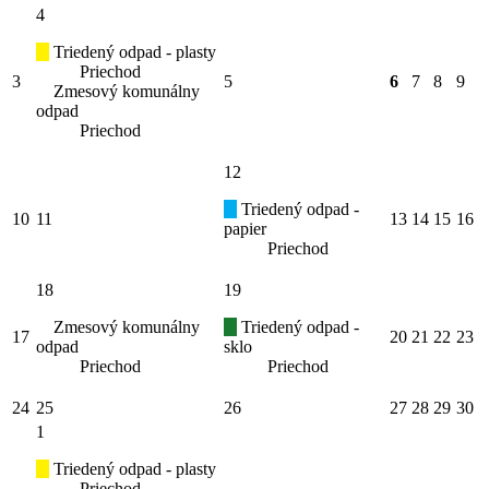
4
Triedený odpad - plasty
Priechod
3
5
6
7
8
9
Zmesový komunálny
odpad
Priechod
12
Triedený odpad -
10
11
13
14
15
16
papier
Priechod
18
19
Zmesový komunálny
Triedený odpad -
17
20
21
22
23
odpad
sklo
Priechod
Priechod
24
25
26
27
28
29
30
1
Triedený odpad - plasty
Priechod