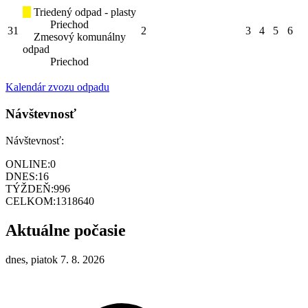
Triedený odpad - plasty
Priechod
31
2
3
4
5
6
Zmesový komunálny
odpad
Priechod
Kalendár zvozu odpadu
Návštevnosť
Návštevnosť:
ONLINE:
0
DNES:
16
TÝŽDEŇ:
996
CELKOM:
1318640
Aktuálne počasie
dnes, piatok 7. 8. 2026