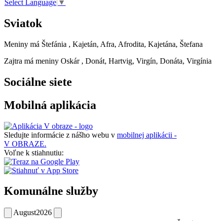
Select Language
▼
Sviatok
Meniny má
Štefánia
, Kajetán, Afra, Afrodita, Kajetána, Štefana
Zajtra má meniny
Oskár
, Donát, Hartvig, Virgín, Donáta, Virgínia
Sociálne siete
Mobilná aplikácia
Sledujte informácie z nášho webu v
mobilnej aplikácii -
V OBRAZE.
Voľne k stiahnutiu:
Komunálne služby
August
2026