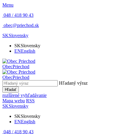
Menu
048 / 418 90 43
obec@priechod.sk
SK
Slovensky
SK
Slovensky
EN
English
Obec
Priechod
Obec
Priechod
Hľadaný výraz
Hľadať
rozšírené vyhľadávanie
Mapa webu
RSS
SK
Slovensky
SK
Slovensky
EN
English
048 / 418 90 43