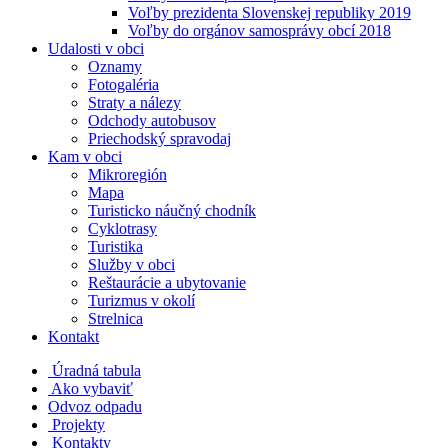
Voľby prezidenta Slovenskej republiky 2019
Voľby do orgánov samosprávy obcí 2018
Udalosti v obci
Oznamy
Fotogaléria
Straty a nálezy
Odchody autobusov
Priechodský spravodaj
Kam v obci
Mikroregión
Mapa
Turisticko náučný chodník
Cyklotrasy
Turistika
Služby v obci
Reštaurácie a ubytovanie
Turizmus v okolí
Strelnica
Kontakt
Úradná tabula
Ako vybaviť
Odvoz odpadu
Projekty
Kontakty