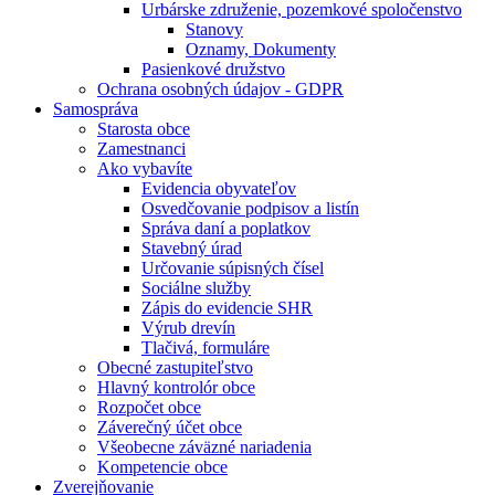
Urbárske združenie, pozemkové spoločenstvo
Stanovy
Oznamy, Dokumenty
Pasienkové družstvo
Ochrana osobných údajov - GDPR
Samospráva
Starosta obce
Zamestnanci
Ako vybavíte
Evidencia obyvateľov
Osvedčovanie podpisov a listín
Správa daní a poplatkov
Stavebný úrad
Určovanie súpisných čísel
Sociálne služby
Zápis do evidencie SHR
Výrub drevín
Tlačivá, formuláre
Obecné zastupiteľstvo
Hlavný kontrolór obce
Rozpočet obce
Záverečný účet obce
Všeobecne záväzné nariadenia
Kompetencie obce
Zverejňovanie