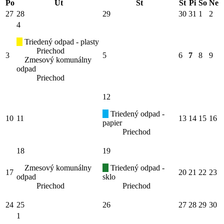
Po
Ut
St
Št
Pi
So
Ne
27
28
29
30
31
1
2
4
Triedený odpad - plasty
Priechod
3
5
6
7
8
9
Zmesový komunálny
odpad
Priechod
12
Triedený odpad -
10
11
13
14
15
16
papier
Priechod
18
19
Zmesový komunálny
Triedený odpad -
17
20
21
22
23
odpad
sklo
Priechod
Priechod
24
25
26
27
28
29
30
1