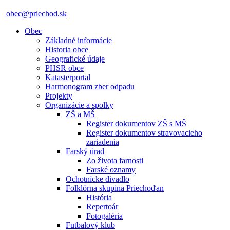
obec@priechod.sk
Obec
Základné informácie
Historia obce
Geografické údaje
PHSR obce
Katasterportal
Harmonogram zber odpadu
Projekty
Organizácie a spolky
ZŠ a MŠ
Register dokumentov ZŠ s MŠ
Register dokumentov stravovacieho
zariadenia
Farský úrad
Zo života farnosti
Farské oznamy
Ochotnícke divadlo
Folklórna skupina Priechoďan
História
Repertoár
Fotogaléria
Futbalový klub