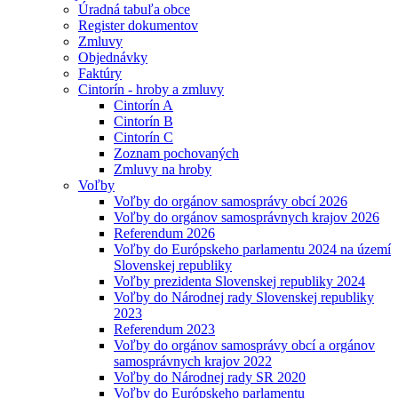
Úradná tabuľa obce
Register dokumentov
Zmluvy
Objednávky
Faktúry
Cintorín - hroby a zmluvy
Cintorín A
Cintorín B
Cintorín C
Zoznam pochovaných
Zmluvy na hroby
Voľby
Voľby do orgánov samosprávy obcí 2026
Voľby do orgánov samosprávnych krajov 2026
Referendum 2026
Voľby do Európskeho parlamentu 2024 na území
Slovenskej republiky
Voľby prezidenta Slovenskej republiky 2024
Voľby do Národnej rady Slovenskej republiky
2023
Referendum 2023
Voľby do orgánov samosprávy obcí a orgánov
samosprávnych krajov 2022
Voľby do Národnej rady SR 2020
Voľby do Európskeho parlamentu