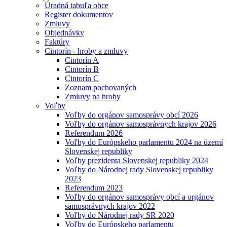
Úradná tabuľa obce
Register dokumentov
Zmluvy
Objednávky
Faktúry
Cintorín - hroby a zmluvy
Cintorín A
Cintorín B
Cintorín C
Zoznam pochovaných
Zmluvy na hroby
Voľby
Voľby do orgánov samosprávy obcí 2026
Voľby do orgánov samosprávnych krajov 2026
Referendum 2026
Voľby do Európskeho parlamentu 2024 na území
Slovenskej republiky
Voľby prezidenta Slovenskej republiky 2024
Voľby do Národnej rady Slovenskej republiky
2023
Referendum 2023
Voľby do orgánov samosprávy obcí a orgánov
samosprávnych krajov 2022
Voľby do Národnej rady SR 2020
Voľby do Európskeho parlamentu