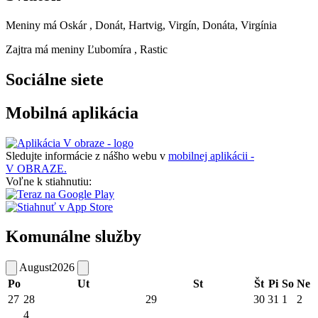
Meniny má
Oskár
, Donát, Hartvig, Virgín, Donáta, Virgínia
Zajtra má meniny
Ľubomíra
, Rastic
Sociálne siete
Mobilná aplikácia
Sledujte informácie z nášho webu v
mobilnej aplikácii -
V OBRAZE.
Voľne k stiahnutiu:
Komunálne služby
August
2026
Po
Ut
St
Št
Pi
So
Ne
27
28
29
30
31
1
2
4