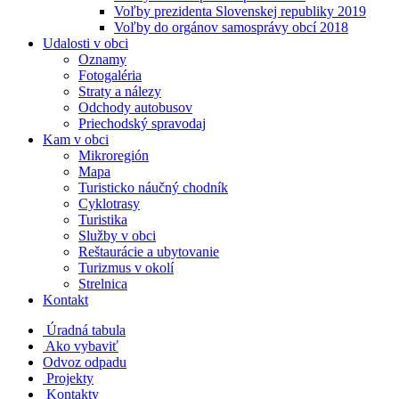
Voľby prezidenta Slovenskej republiky 2019
Voľby do orgánov samosprávy obcí 2018
Udalosti v obci
Oznamy
Fotogaléria
Straty a nálezy
Odchody autobusov
Priechodský spravodaj
Kam v obci
Mikroregión
Mapa
Turisticko náučný chodník
Cyklotrasy
Turistika
Služby v obci
Reštaurácie a ubytovanie
Turizmus v okolí
Strelnica
Kontakt
Úradná tabula
Ako vybaviť
Odvoz odpadu
Projekty
Kontakty