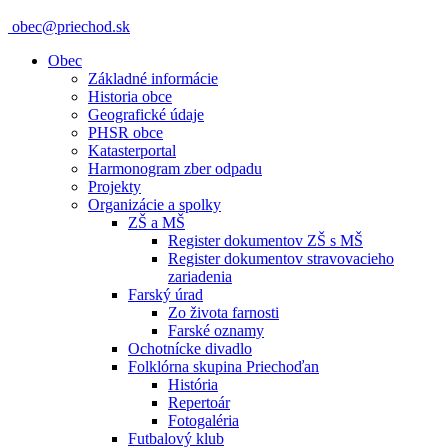
obec@priechod.sk
Obec
Základné informácie
Historia obce
Geografické údaje
PHSR obce
Katasterportal
Harmonogram zber odpadu
Projekty
Organizácie a spolky
ZŠ a MŠ
Register dokumentov ZŠ s MŠ
Register dokumentov stravovacieho
zariadenia
Farský úrad
Zo života farnosti
Farské oznamy
Ochotnícke divadlo
Folklórna skupina Priechoďan
História
Repertoár
Fotogaléria
Futbalový klub