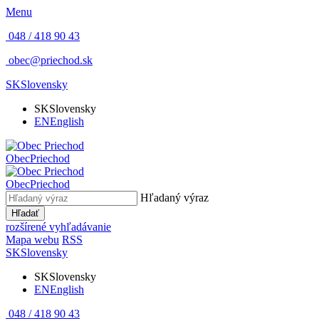
Menu
048 / 418 90 43
obec@priechod.sk
SK
Slovensky
SK
Slovensky
EN
English
Obec
Priechod
Obec
Priechod
Hľadaný výraz
Hľadať
rozšírené vyhľadávanie
Mapa webu
RSS
SK
Slovensky
SK
Slovensky
EN
English
048 / 418 90 43