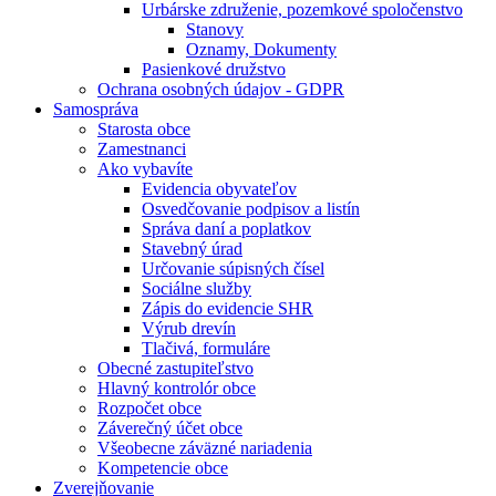
Urbárske združenie, pozemkové spoločenstvo
Stanovy
Oznamy, Dokumenty
Pasienkové družstvo
Ochrana osobných údajov - GDPR
Samospráva
Starosta obce
Zamestnanci
Ako vybavíte
Evidencia obyvateľov
Osvedčovanie podpisov a listín
Správa daní a poplatkov
Stavebný úrad
Určovanie súpisných čísel
Sociálne služby
Zápis do evidencie SHR
Výrub drevín
Tlačivá, formuláre
Obecné zastupiteľstvo
Hlavný kontrolór obce
Rozpočet obce
Záverečný účet obce
Všeobecne záväzné nariadenia
Kompetencie obce
Zverejňovanie