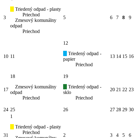
Triedený odpad - plasty
Priechod
3
5
6
7
8
9
Zmesový komunálny
odpad
Priechod
12
Triedený odpad -
10
11
13
14
15
16
papier
Priechod
18
19
Zmesový komunálny
Triedený odpad -
17
20
21
22
23
odpad
sklo
Priechod
Priechod
24
25
26
27
28
29
30
1
Triedený odpad - plasty
Priechod
31
2
3
4
5
6
Zmesový komunálny