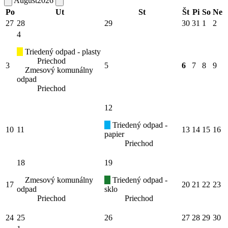
August
2026
Po
Ut
St
Št
Pi
So
Ne
27
28
29
30
31
1
2
4
Triedený odpad - plasty
Priechod
3
5
6
7
8
9
Zmesový komunálny
odpad
Priechod
12
Triedený odpad -
10
11
13
14
15
16
papier
Priechod
18
19
Zmesový komunálny
Triedený odpad -
17
20
21
22
23
odpad
sklo
Priechod
Priechod
24
25
26
27
28
29
30