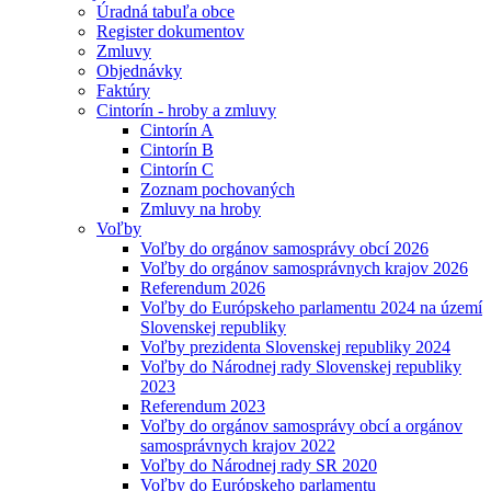
Úradná tabuľa obce
Register dokumentov
Zmluvy
Objednávky
Faktúry
Cintorín - hroby a zmluvy
Cintorín A
Cintorín B
Cintorín C
Zoznam pochovaných
Zmluvy na hroby
Voľby
Voľby do orgánov samosprávy obcí 2026
Voľby do orgánov samosprávnych krajov 2026
Referendum 2026
Voľby do Európskeho parlamentu 2024 na území
Slovenskej republiky
Voľby prezidenta Slovenskej republiky 2024
Voľby do Národnej rady Slovenskej republiky
2023
Referendum 2023
Voľby do orgánov samosprávy obcí a orgánov
samosprávnych krajov 2022
Voľby do Národnej rady SR 2020
Voľby do Európskeho parlamentu