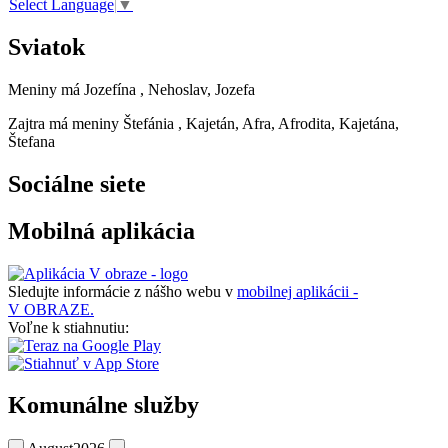
Select Language
▼
Sviatok
Meniny má
Jozefína
, Nehoslav, Jozefa
Zajtra má meniny
Štefánia
, Kajetán, Afra, Afrodita, Kajetána,
Štefana
Sociálne siete
Mobilná aplikácia
Sledujte informácie z nášho webu v
mobilnej aplikácii -
V OBRAZE.
Voľne k stiahnutiu:
Komunálne služby