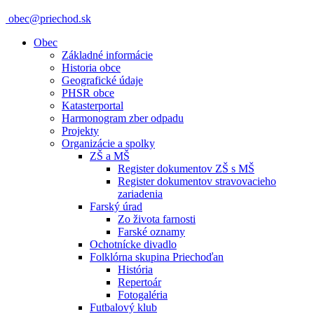
obec@priechod.sk
Obec
Základné informácie
Historia obce
Geografické údaje
PHSR obce
Katasterportal
Harmonogram zber odpadu
Projekty
Organizácie a spolky
ZŠ a MŠ
Register dokumentov ZŠ s MŠ
Register dokumentov stravovacieho
zariadenia
Farský úrad
Zo života farnosti
Farské oznamy
Ochotnícke divadlo
Folklórna skupina Priechoďan
História
Repertoár
Fotogaléria
Futbalový klub