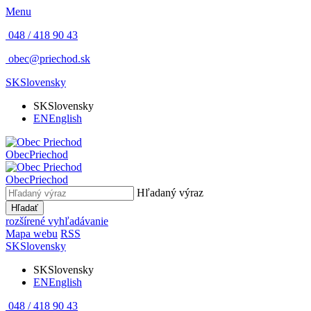
Menu
048 / 418 90 43
obec@priechod.sk
SK
Slovensky
SK
Slovensky
EN
English
Obec
Priechod
Obec
Priechod
Hľadaný výraz
Hľadať
rozšírené vyhľadávanie
Mapa webu
RSS
SK
Slovensky
SK
Slovensky
EN
English
048 / 418 90 43