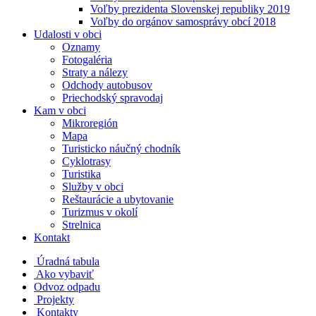
Voľby prezidenta Slovenskej republiky 2019
Voľby do orgánov samosprávy obcí 2018
Udalosti v obci
Oznamy
Fotogaléria
Straty a nálezy
Odchody autobusov
Priechodský spravodaj
Kam v obci
Mikroregión
Mapa
Turisticko náučný chodník
Cyklotrasy
Turistika
Služby v obci
Reštaurácie a ubytovanie
Turizmus v okolí
Strelnica
Kontakt
Úradná tabula
Ako vybaviť
Odvoz odpadu
Projekty
Kontakty