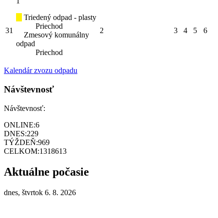
1
Triedený odpad - plasty
Priechod
31
2
3
4
5
6
Zmesový komunálny
odpad
Priechod
Kalendár zvozu odpadu
Návštevnosť
Návštevnosť:
ONLINE:
6
DNES:
229
TÝŽDEŇ:
969
CELKOM:
1318613
Aktuálne počasie
dnes, štvrtok 6. 8. 2026