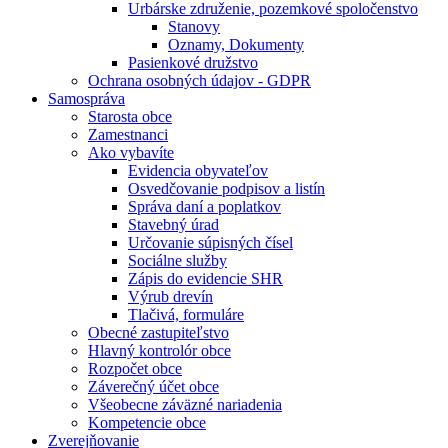
Urbárske združenie, pozemkové spoločenstvo
Stanovy
Oznamy, Dokumenty
Pasienkové družstvo
Ochrana osobných údajov - GDPR
Samospráva
Starosta obce
Zamestnanci
Ako vybavíte
Evidencia obyvateľov
Osvedčovanie podpisov a listín
Správa daní a poplatkov
Stavebný úrad
Určovanie súpisných čísel
Sociálne služby
Zápis do evidencie SHR
Výrub drevín
Tlačivá, formuláre
Obecné zastupiteľstvo
Hlavný kontrolór obce
Rozpočet obce
Záverečný účet obce
Všeobecne záväzné nariadenia
Kompetencie obce
Zverejňovanie