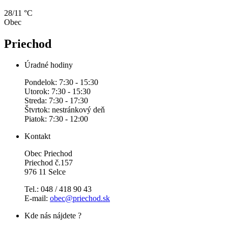
28/11 °C
Obec
Priechod
Úradné hodiny
Pondelok: 7:30 - 15:30
Utorok: 7:30 - 15:30
Streda: 7:30 - 17:30
Štvrtok: nestránkový deň
Piatok: 7:30 - 12:00
Kontakt
Obec Priechod
Priechod č.157
976 11 Selce
Tel.: 048 / 418 90 43
E-mail:
obec@priechod.sk
Kde nás nájdete ?