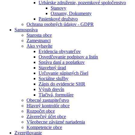
Urbárske združenie, pozemkové spoločenstvo
Stanovy
Oznamy, Dokumenty
Pasienkové družstvo
Ochrana osobných údajov - GDPR
Samospráva
Starosta obce
Zamestnanci
Ako vybavíte
Evidencia obyvateľov
Osvedčovanie podpisov a listín
Správa daní a poplatkov
Stavebný úrad
Určovanie súpisných čísel
Sociálne služby
Zápis do evidencie SHR
Výrub drevín
Tlačivá, formuláre
Obecné zastupiteľstvo
Hlavný kontrolór obce
Rozpočet obce
Záverečný účet obce
Všeobecne záväzné nariadenia
Kompetencie obce
Zverejňovanie