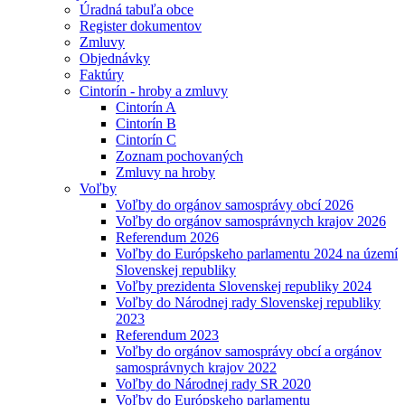
Úradná tabuľa obce
Register dokumentov
Zmluvy
Objednávky
Faktúry
Cintorín - hroby a zmluvy
Cintorín A
Cintorín B
Cintorín C
Zoznam pochovaných
Zmluvy na hroby
Voľby
Voľby do orgánov samosprávy obcí 2026
Voľby do orgánov samosprávnych krajov 2026
Referendum 2026
Voľby do Európskeho parlamentu 2024 na území
Slovenskej republiky
Voľby prezidenta Slovenskej republiky 2024
Voľby do Národnej rady Slovenskej republiky
2023
Referendum 2023
Voľby do orgánov samosprávy obcí a orgánov
samosprávnych krajov 2022
Voľby do Národnej rady SR 2020
Voľby do Európskeho parlamentu