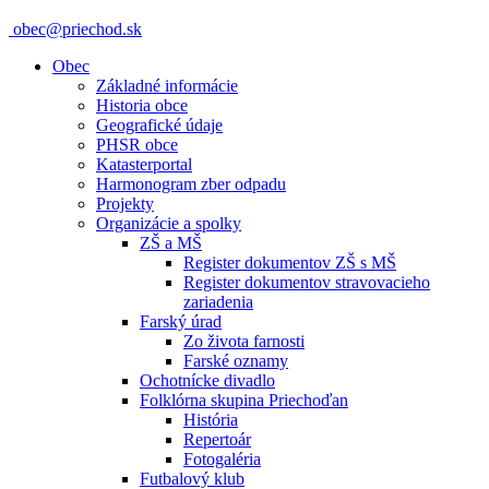
obec@priechod.sk
Obec
Základné informácie
Historia obce
Geografické údaje
PHSR obce
Katasterportal
Harmonogram zber odpadu
Projekty
Organizácie a spolky
ZŠ a MŠ
Register dokumentov ZŠ s MŠ
Register dokumentov stravovacieho
zariadenia
Farský úrad
Zo života farnosti
Farské oznamy
Ochotnícke divadlo
Folklórna skupina Priechoďan
História
Repertoár
Fotogaléria
Futbalový klub