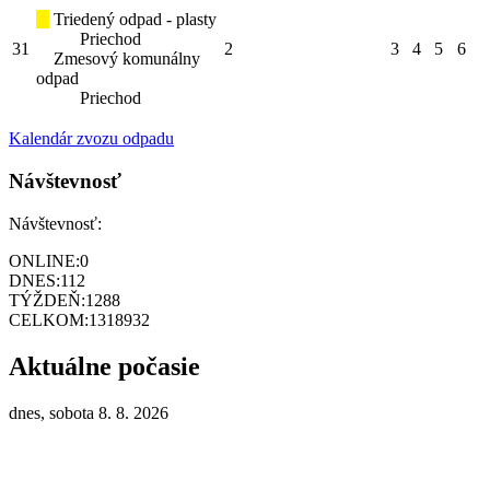
Triedený odpad - plasty
Priechod
31
2
3
4
5
6
Zmesový komunálny
odpad
Priechod
Kalendár zvozu odpadu
Návštevnosť
Návštevnosť:
ONLINE:
0
DNES:
112
TÝŽDEŇ:
1288
CELKOM:
1318932
Aktuálne počasie
dnes, sobota 8. 8. 2026