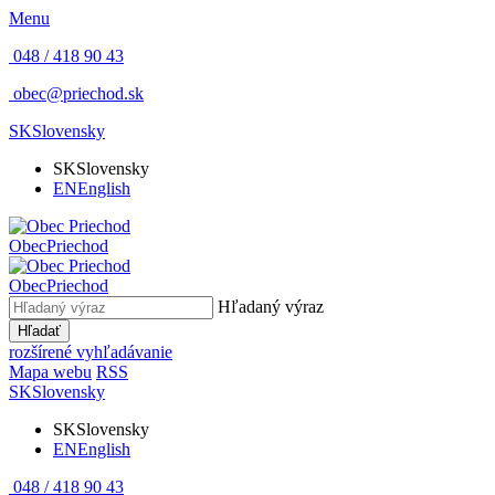
Menu
048 / 418 90 43
obec@priechod.sk
SK
Slovensky
SK
Slovensky
EN
English
Obec
Priechod
Obec
Priechod
Hľadaný výraz
Hľadať
rozšírené vyhľadávanie
Mapa webu
RSS
SK
Slovensky
SK
Slovensky
EN
English
048 / 418 90 43