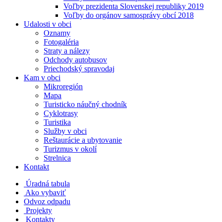
Voľby prezidenta Slovenskej republiky 2019
Voľby do orgánov samosprávy obcí 2018
Udalosti v obci
Oznamy
Fotogaléria
Straty a nálezy
Odchody autobusov
Priechodský spravodaj
Kam v obci
Mikroregión
Mapa
Turisticko náučný chodník
Cyklotrasy
Turistika
Služby v obci
Reštaurácie a ubytovanie
Turizmus v okolí
Strelnica
Kontakt
Úradná tabula
Ako vybaviť
Odvoz odpadu
Projekty
Kontakty