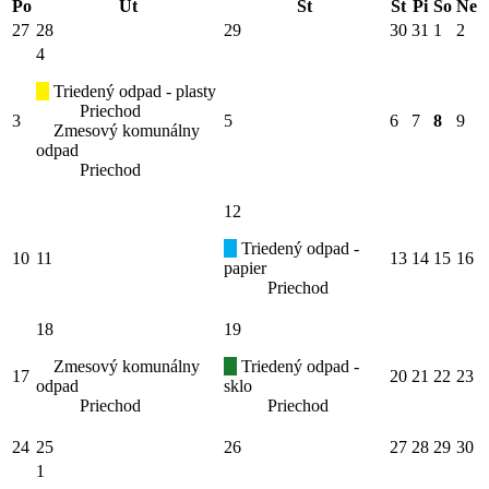
Po
Ut
St
Št
Pi
So
Ne
27
28
29
30
31
1
2
4
Triedený odpad - plasty
Priechod
3
5
6
7
8
9
Zmesový komunálny
odpad
Priechod
12
Triedený odpad -
10
11
13
14
15
16
papier
Priechod
18
19
Zmesový komunálny
Triedený odpad -
17
20
21
22
23
odpad
sklo
Priechod
Priechod
24
25
26
27
28
29
30
1