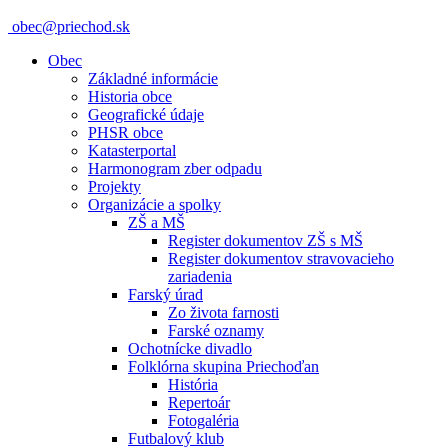
obec@priechod.sk
Obec
Základné informácie
Historia obce
Geografické údaje
PHSR obce
Katasterportal
Harmonogram zber odpadu
Projekty
Organizácie a spolky
ZŠ a MŠ
Register dokumentov ZŠ s MŠ
Register dokumentov stravovacieho
zariadenia
Farský úrad
Zo života farnosti
Farské oznamy
Ochotnícke divadlo
Folklórna skupina Priechoďan
História
Repertoár
Fotogaléria
Futbalový klub