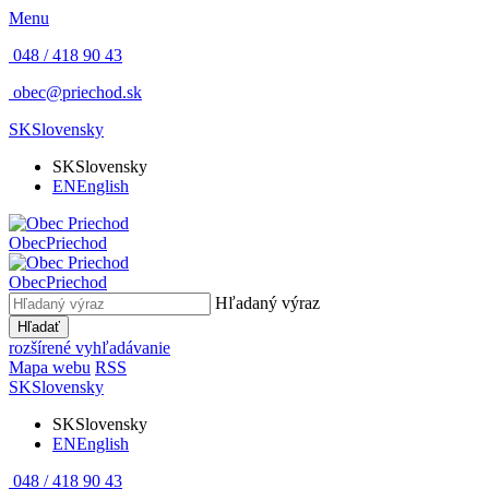
Menu
048 / 418 90 43
obec@priechod.sk
SK
Slovensky
SK
Slovensky
EN
English
Obec
Priechod
Obec
Priechod
Hľadaný výraz
Hľadať
rozšírené vyhľadávanie
Mapa webu
RSS
SK
Slovensky
SK
Slovensky
EN
English
048 / 418 90 43