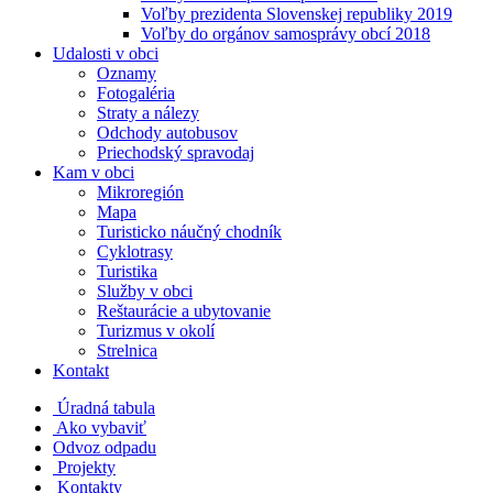
Voľby prezidenta Slovenskej republiky 2019
Voľby do orgánov samosprávy obcí 2018
Udalosti v obci
Oznamy
Fotogaléria
Straty a nálezy
Odchody autobusov
Priechodský spravodaj
Kam v obci
Mikroregión
Mapa
Turisticko náučný chodník
Cyklotrasy
Turistika
Služby v obci
Reštaurácie a ubytovanie
Turizmus v okolí
Strelnica
Kontakt
Úradná tabula
Ako vybaviť
Odvoz odpadu
Projekty
Kontakty