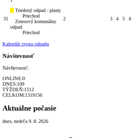
Triedený odpad - plasty
Priechod
31
2
3
4
5
6
Zmesový komunálny
odpad
Priechod
Kalendár zvozu odpadu
Návštevnosť
Návštevnosť:
ONLINE:
0
DNES:
109
TÝŽDEŇ:
1512
CELKOM:
1319156
Aktuálne počasie
dnes, nedeľa 9. 8. 2026