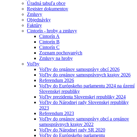
Úradná tabuľa obce
Register dokumentov
Zmluvy
Objednávky
Faktúry
Cintorín - hroby a zmluvy
Cintorín A
Cintorín B
Cintorín C
Zoznam pochovaných
Zmluvy na hroby
Voľby
Voľby do orgánov samosprávy obcí 2026
Voľby do orgánov samosprávnych krajov 2026
Referendum 2026
Voľby do Európskeho parlamentu 2024 na území
Slovenskej republiky
Voľby prezidenta Slovenskej republiky 2024
Voľby do Národnej rady Slovenskej republiky
2023
Referendum 2023
Voľby do orgánov samosprávy obcí a orgánov
samosprávnych krajov 2022
Voľby do Národnej rady SR 2020
Voľby do Európskeho parlamentu