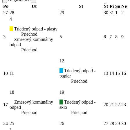
Po
Ut
St
Št
Pi
So
Ne
27
28
29
30
31
1
2
4
Triedený odpad - plasty
Priechod
3
5
6
7
8
9
Zmesový komunálny
odpad
Priechod
12
Triedený odpad -
10
11
13
14
15
16
papier
Priechod
18
19
Zmesový komunálny
Triedený odpad -
17
20
21
22
23
odpad
sklo
Priechod
Priechod
24
25
26
27
28
29
30
1