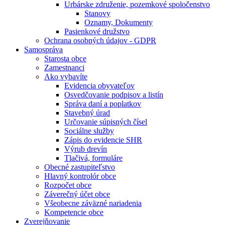
Urbárske združenie, pozemkové spoločenstvo
Stanovy
Oznamy, Dokumenty
Pasienkové družstvo
Ochrana osobných údajov - GDPR
Samospráva
Starosta obce
Zamestnanci
Ako vybavíte
Evidencia obyvateľov
Osvedčovanie podpisov a listín
Správa daní a poplatkov
Stavebný úrad
Určovanie súpisných čísel
Sociálne služby
Zápis do evidencie SHR
Výrub drevín
Tlačivá, formuláre
Obecné zastupiteľstvo
Hlavný kontrolór obce
Rozpočet obce
Záverečný účet obce
Všeobecne záväzné nariadenia
Kompetencie obce
Zverejňovanie