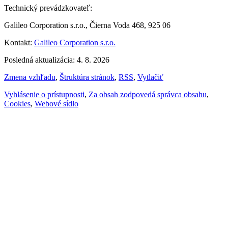
Technický prevádzkovateľ:
Galileo Corporation s.r.o., Čierna Voda 468, 925 06
Kontakt:
Galileo Corporation s.r.o.
Posledná aktualizácia: 4. 8. 2026
Zmena vzhľadu
,
Štruktúra stránok
,
RSS
,
Vytlačiť
Vyhlásenie o prístupnosti
,
Za obsah zodpovedá správca obsahu
,
Cookies
,
Webové sídlo