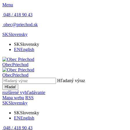
Menu
048 / 418 90 43
obec@priechod.sk
SK
Slovensky
SK
Slovensky
EN
English
Obec
Priechod
Obec
Priechod
Hľadaný výraz
Hľadať
rozšírené vyhľadávanie
Mapa webu
RSS
SK
Slovensky
SK
Slovensky
EN
English
048 / 418 90 43