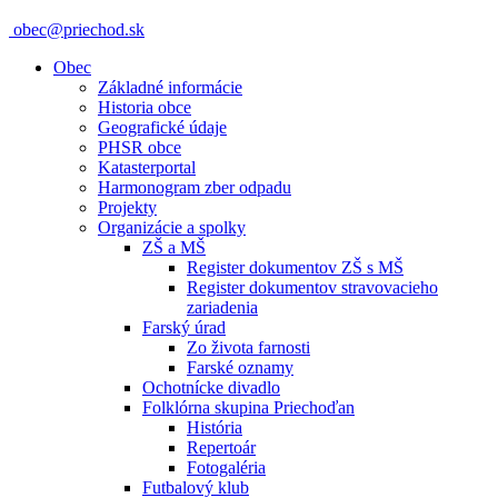
obec@priechod.sk
Obec
Základné informácie
Historia obce
Geografické údaje
PHSR obce
Katasterportal
Harmonogram zber odpadu
Projekty
Organizácie a spolky
ZŠ a MŠ
Register dokumentov ZŠ s MŠ
Register dokumentov stravovacieho
zariadenia
Farský úrad
Zo života farnosti
Farské oznamy
Ochotnícke divadlo
Folklórna skupina Priechoďan
História
Repertoár
Fotogaléria
Futbalový klub