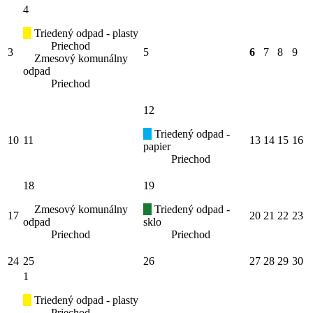
4
Triedený odpad - plasty
Priechod
3
5
6
7
8
9
Zmesový komunálny
odpad
Priechod
12
Triedený odpad -
10
11
13
14
15
16
papier
Priechod
18
19
Zmesový komunálny
Triedený odpad -
17
20
21
22
23
odpad
sklo
Priechod
Priechod
24
25
26
27
28
29
30
1
Triedený odpad - plasty
Priechod