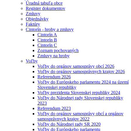
Úradná tabuľa obce
Register dokumentov
Zmluvy
Objednávky
Faktúry
Cintorín - hroby a zmluvy
Cintorín A
Cintorín B
Cintorín C
Zoznam pochovaných
Zmluvy na hroby
Voľby
Voľby do orgánov samosprávy obcí 2026
Voľby do orgánov samosprávnych krajov 2026
Referendum 2026
Voľby do Európskeho parlamentu 2024 na území
Slovenskej republiky
Voľby prezidenta Slovenskej republiky 2024
Voľby do Národnej rady Slovenskej republiky
2023
Referendum 2023
Voľby do orgánov samosprávy obcí a orgánov
samosprávnych krajov 2022
Voľby do Národnej rady SR 2020
Voľby do Európskeho parlamentu