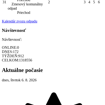
31
2
3
4
5
6
Zmesový komunálny
odpad
Priechod
Kalendár zvozu odpadu
Návštevnosť
Návštevnosť:
ONLINE:
0
DNES:
172
TÝŽDEŇ:
912
CELKOM:
1318556
Aktuálne počasie
dnes, štvrtok 6. 8. 2026