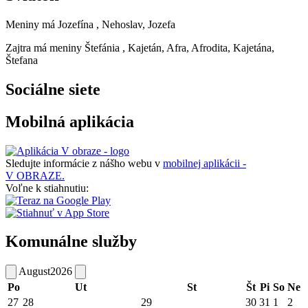
Meniny má
Jozefína
, Nehoslav, Jozefa
Zajtra má meniny
Štefánia
, Kajetán, Afra, Afrodita, Kajetána,
Štefana
Sociálne siete
Mobilná aplikácia
Sledujte informácie z nášho webu v
mobilnej aplikácii -
V OBRAZE.
Voľne k stiahnutiu:
Komunálne služby
August
2026
Po
Ut
St
Št
Pi
So
Ne
27
28
29
30
31
1
2