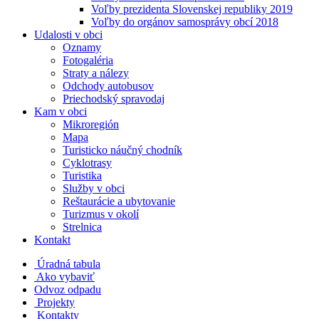
Voľby prezidenta Slovenskej republiky 2019
Voľby do orgánov samosprávy obcí 2018
Udalosti v obci
Oznamy
Fotogaléria
Straty a nálezy
Odchody autobusov
Priechodský spravodaj
Kam v obci
Mikroregión
Mapa
Turisticko náučný chodník
Cyklotrasy
Turistika
Služby v obci
Reštaurácie a ubytovanie
Turizmus v okolí
Strelnica
Kontakt
Úradná tabula
Ako vybaviť
Odvoz odpadu
Projekty
Kontakty