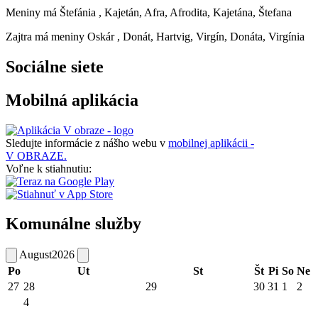
Meniny má
Štefánia
, Kajetán, Afra, Afrodita, Kajetána, Štefana
Zajtra má meniny
Oskár
, Donát, Hartvig, Virgín, Donáta, Virgínia
Sociálne siete
Mobilná aplikácia
Sledujte informácie z nášho webu v
mobilnej aplikácii -
V OBRAZE.
Voľne k stiahnutiu:
Komunálne služby
August
2026
Po
Ut
St
Št
Pi
So
Ne
27
28
29
30
31
1
2
4