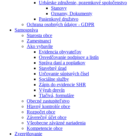
Urbárske združenie, pozemkové spoločenstvo
Stanovy
Oznamy, Dokumenty
Pasienkové družstvo
Ochrana osobných údajov - GDPR
Samospráva
Starosta obce
Zamestnanci
Ako vybavíte
Evidencia obyvateľov
Osvedčovanie podpisov a listín
Správa daní a poplatkov
Stavebný úrad
Určovanie súpisných čísel
Sociálne služby
Zápis do evidencie SHR
Výrub drevín
Tlačivá, formuláre
Obecné zastupiteľstvo
Hlavný kontrolór obce
Rozpočet obce
Záverečný účet obce
Všeobecne záväzné nariadenia
Kompetencie obce
Zverejňovanie