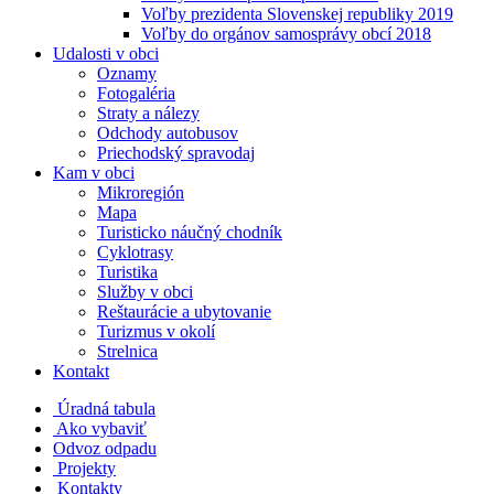
Voľby prezidenta Slovenskej republiky 2019
Voľby do orgánov samosprávy obcí 2018
Udalosti v obci
Oznamy
Fotogaléria
Straty a nálezy
Odchody autobusov
Priechodský spravodaj
Kam v obci
Mikroregión
Mapa
Turisticko náučný chodník
Cyklotrasy
Turistika
Služby v obci
Reštaurácie a ubytovanie
Turizmus v okolí
Strelnica
Kontakt
Úradná tabula
Ako vybaviť
Odvoz odpadu
Projekty
Kontakty