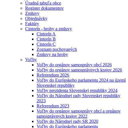
Úradná tabuľa obce
Register dokumentov
Zmluvy
Objednávky
Faktúry
Cintorín - hroby a zmluvy
Cintorín A
Cintorín B
Cintorín C
Zoznam pochovaných
Zmluvy na hroby
Voľby
Voľby do orgánov samosprávy obcí 2026
Voľby do orgánov samosprávnych krajov 2026
Referendum 2026
Voľby do Európskeho parlamentu 2024 na území
Slovenskej republiky
Voľby prezidenta Slovenskej republiky 2024
Voľby do Národnej rady Slovenskej republiky
2023
Referendum 2023
Voľby do orgánov samosprávy obcí a orgánov
samosprávnych krajov 2022
Voľby do Národnej rady SR 2020
Voľby do Európskeho parlamentu