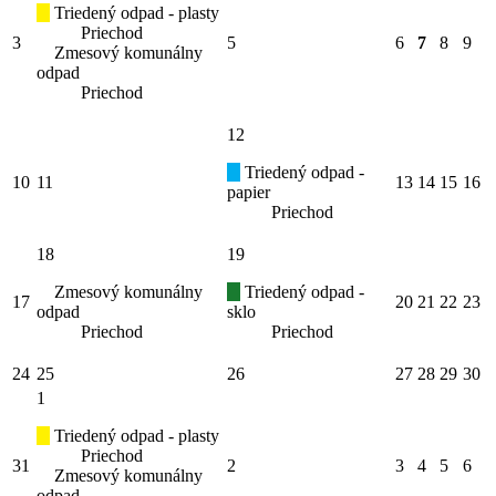
Triedený odpad - plasty
Priechod
3
5
6
7
8
9
Zmesový komunálny
odpad
Priechod
12
Triedený odpad -
10
11
13
14
15
16
papier
Priechod
18
19
Zmesový komunálny
Triedený odpad -
17
20
21
22
23
odpad
sklo
Priechod
Priechod
24
25
26
27
28
29
30
1
Triedený odpad - plasty
Priechod
31
2
3
4
5
6
Zmesový komunálny
odpad