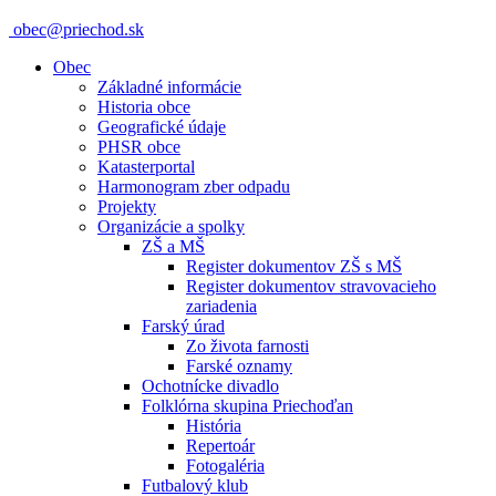
obec@priechod.sk
Obec
Základné informácie
Historia obce
Geografické údaje
PHSR obce
Katasterportal
Harmonogram zber odpadu
Projekty
Organizácie a spolky
ZŠ a MŠ
Register dokumentov ZŠ s MŠ
Register dokumentov stravovacieho
zariadenia
Farský úrad
Zo života farnosti
Farské oznamy
Ochotnícke divadlo
Folklórna skupina Priechoďan
História
Repertoár
Fotogaléria
Futbalový klub