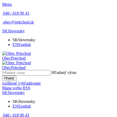
Menu
048 / 418 90 43
obec@priechod.sk
SK
Slovensky
SK
Slovensky
EN
English
Obec
Priechod
Obec
Priechod
Hľadaný výraz
Hľadať
rozšírené vyhľadávanie
Mapa webu
RSS
SK
Slovensky
SK
Slovensky
EN
English
048 / 418 90 43