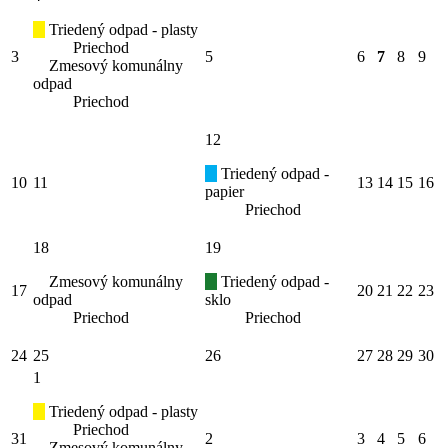
Triedený odpad - plasty
Priechod
3
5
6
7
8
9
Zmesový komunálny
odpad
Priechod
12
Triedený odpad -
10
11
13
14
15
16
papier
Priechod
18
19
Zmesový komunálny
Triedený odpad -
17
20
21
22
23
odpad
sklo
Priechod
Priechod
24
25
26
27
28
29
30
1
Triedený odpad - plasty
Priechod
31
2
3
4
5
6
Zmesový komunálny