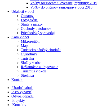
Voľby prezidenta Slovenskej republiky 2019
Voľby do orgánov samosprávy obcí 2018
Udalosti v obci
Oznamy
Fotogaléria
Straty a nálezy
Odchody autobusov
Priechodský spravodaj
Kam v obci
Mikroregión
Mapa
Turisticko náučný chodník
Cyklotrasy
Turistika
Služby v obci
Reštaurácie a ubytovanie
Turizmus v okolí
Strelnica
Kontakt
Úradná tabula
Ako vybaviť
Odvoz odpadu
Projekty
Kontakty