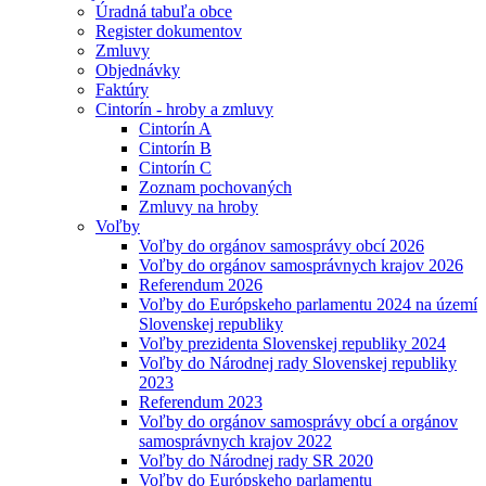
Úradná tabuľa obce
Register dokumentov
Zmluvy
Objednávky
Faktúry
Cintorín - hroby a zmluvy
Cintorín A
Cintorín B
Cintorín C
Zoznam pochovaných
Zmluvy na hroby
Voľby
Voľby do orgánov samosprávy obcí 2026
Voľby do orgánov samosprávnych krajov 2026
Referendum 2026
Voľby do Európskeho parlamentu 2024 na území
Slovenskej republiky
Voľby prezidenta Slovenskej republiky 2024
Voľby do Národnej rady Slovenskej republiky
2023
Referendum 2023
Voľby do orgánov samosprávy obcí a orgánov
samosprávnych krajov 2022
Voľby do Národnej rady SR 2020
Voľby do Európskeho parlamentu