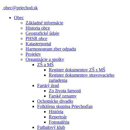
obec@priechod.sk
Obec
Základné informácie
Historia obce
Geografické údaje
PHSR obce
Katasterportal
Harmonogram zber odpadu
Projekty
Organizácie a spolky
ZŠ a MŠ
Register dokumentov ZŠ s MŠ
Register dokumentov stravovacieho
zariadenia
Farský úrad
Zo života farnosti
Farské oznamy
Ochotnícke divadlo
Folklórna skupina Priechoďan
História
Repertoár
Fotogaléria
Futbalový klub