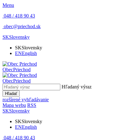
Menu
048 / 418 90 43
obec@priechod.sk
SK
Slovensky
SK
Slovensky
EN
English
Obec
Priechod
Obec
Priechod
Hľadaný výraz
Hľadať
rozšírené vyhľadávanie
Mapa webu
RSS
SK
Slovensky
SK
Slovensky
EN
English
048 / 418 90 43