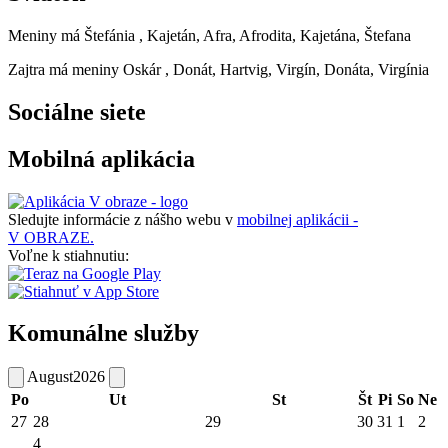
Meniny má
Štefánia
, Kajetán, Afra, Afrodita, Kajetána, Štefana
Zajtra má meniny
Oskár
, Donát, Hartvig, Virgín, Donáta, Virgínia
Sociálne siete
Mobilná aplikácia
Sledujte informácie z nášho webu v
mobilnej aplikácii -
V OBRAZE.
Voľne k stiahnutiu:
Komunálne služby
August
2026
Po
Ut
St
Št
Pi
So
Ne
27
28
29
30
31
1
2
4