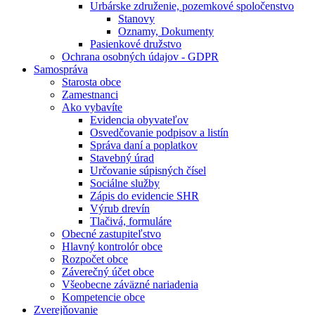
Urbárske združenie, pozemkové spoločenstvo
Stanovy
Oznamy, Dokumenty
Pasienkové družstvo
Ochrana osobných údajov - GDPR
Samospráva
Starosta obce
Zamestnanci
Ako vybavíte
Evidencia obyvateľov
Osvedčovanie podpisov a listín
Správa daní a poplatkov
Stavebný úrad
Určovanie súpisných čísel
Sociálne služby
Zápis do evidencie SHR
Výrub drevín
Tlačivá, formuláre
Obecné zastupiteľstvo
Hlavný kontrolór obce
Rozpočet obce
Záverečný účet obce
Všeobecne záväzné nariadenia
Kompetencie obce
Zverejňovanie