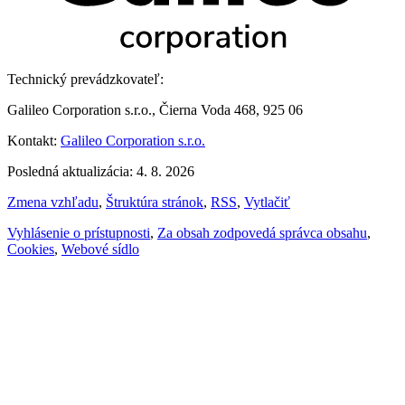
Technický prevádzkovateľ:
Galileo Corporation s.r.o., Čierna Voda 468, 925 06
Kontakt:
Galileo Corporation s.r.o.
Posledná aktualizácia: 4. 8. 2026
Zmena vzhľadu
,
Štruktúra stránok
,
RSS
,
Vytlačiť
Vyhlásenie o prístupnosti
,
Za obsah zodpovedá správca obsahu
,
Cookies
,
Webové sídlo