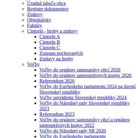
Úradná tabuľa obce
Register dokumentov
Zmluvy
Objednávky
Faktúry
Cintorín - hroby a zmluvy
Cintorín A
Cintorín B
Cintorín C
Zoznam pochovaných
Zmluvy na hroby
Voľby
Voľby do orgánov samosprávy obcí 2026
Voľby do orgánov samosprávnych krajov 2026
Referendum 2026
Voľby do Európskeho parlamentu 2024 na území
Slovenskej republiky
Voľby prezidenta Slovenskej republiky 2024
Voľby do Národnej rady Slovenskej republiky
2023
Referendum 2023
Voľby do orgánov samosprávy obcí a orgánov
samosprávnych krajov 2022
Voľby do Národnej rady SR 2020
Voľby do Európskeho parlamentu