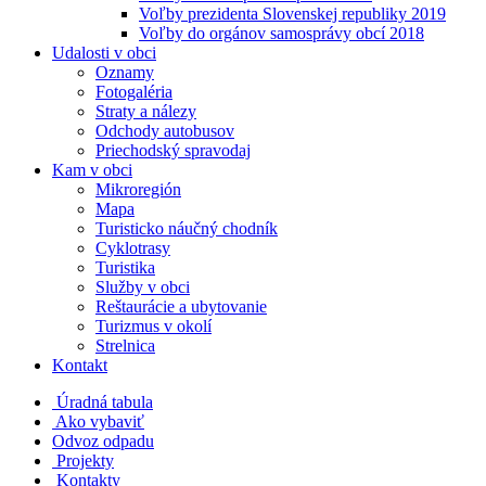
Voľby prezidenta Slovenskej republiky 2019
Voľby do orgánov samosprávy obcí 2018
Udalosti v obci
Oznamy
Fotogaléria
Straty a nálezy
Odchody autobusov
Priechodský spravodaj
Kam v obci
Mikroregión
Mapa
Turisticko náučný chodník
Cyklotrasy
Turistika
Služby v obci
Reštaurácie a ubytovanie
Turizmus v okolí
Strelnica
Kontakt
Úradná tabula
Ako vybaviť
Odvoz odpadu
Projekty
Kontakty