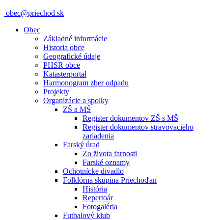
obec@priechod.sk
Obec
Základné informácie
Historia obce
Geografické údaje
PHSR obce
Katasterportal
Harmonogram zber odpadu
Projekty
Organizácie a spolky
ZŠ a MŠ
Register dokumentov ZŠ s MŠ
Register dokumentov stravovacieho
zariadenia
Farský úrad
Zo života farnosti
Farské oznamy
Ochotnícke divadlo
Folklórna skupina Priechoďan
História
Repertoár
Fotogaléria
Futbalový klub