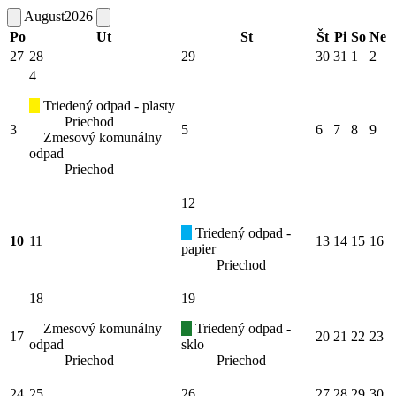
August
2026
Po
Ut
St
Št
Pi
So
Ne
27
28
29
30
31
1
2
4
Triedený odpad - plasty
Priechod
3
5
6
7
8
9
Zmesový komunálny
odpad
Priechod
12
Triedený odpad -
10
11
13
14
15
16
papier
Priechod
18
19
Zmesový komunálny
Triedený odpad -
17
20
21
22
23
odpad
sklo
Priechod
Priechod
24
25
26
27
28
29
30