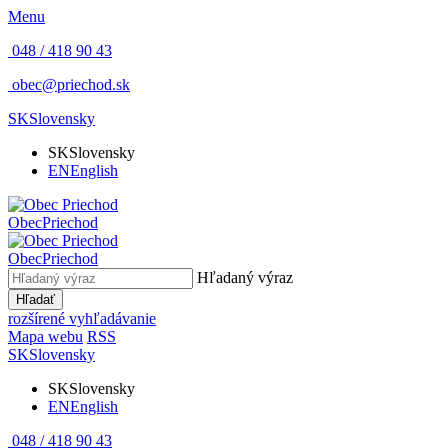
Menu
048 / 418 90 43
obec@priechod.sk
SK
Slovensky
SK
Slovensky
EN
English
Obec
Priechod
Obec
Priechod
Hľadaný výraz
Hľadať
rozšírené vyhľadávanie
Mapa webu
RSS
SK
Slovensky
SK
Slovensky
EN
English
048 / 418 90 43