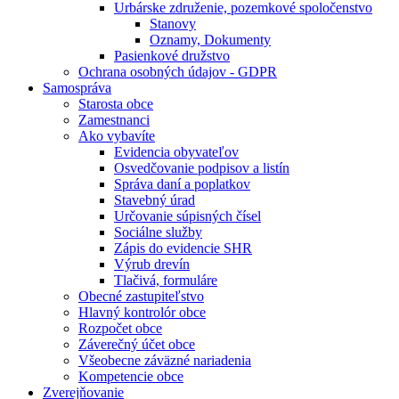
Urbárske združenie, pozemkové spoločenstvo
Stanovy
Oznamy, Dokumenty
Pasienkové družstvo
Ochrana osobných údajov - GDPR
Samospráva
Starosta obce
Zamestnanci
Ako vybavíte
Evidencia obyvateľov
Osvedčovanie podpisov a listín
Správa daní a poplatkov
Stavebný úrad
Určovanie súpisných čísel
Sociálne služby
Zápis do evidencie SHR
Výrub drevín
Tlačivá, formuláre
Obecné zastupiteľstvo
Hlavný kontrolór obce
Rozpočet obce
Záverečný účet obce
Všeobecne záväzné nariadenia
Kompetencie obce
Zverejňovanie