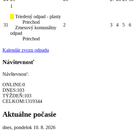
1
Triedený odpad - plasty
Priechod
31
2
3
4
5
6
Zmesový komunálny
odpad
Priechod
Kalendár zvozu odpadu
Návštevnosť
Návštevnosť:
ONLINE:
0
DNES:
103
TÝŽDEŇ:
103
CELKOM:
1319344
Aktuálne počasie
dnes, pondelok 10. 8. 2026