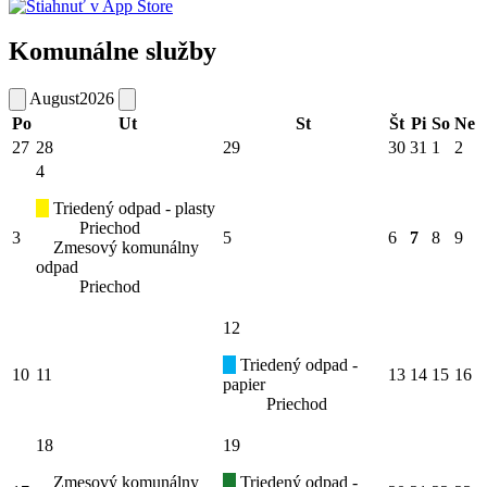
Komunálne služby
August
2026
Po
Ut
St
Št
Pi
So
Ne
27
28
29
30
31
1
2
4
Triedený odpad - plasty
Priechod
3
5
6
7
8
9
Zmesový komunálny
odpad
Priechod
12
Triedený odpad -
10
11
13
14
15
16
papier
Priechod
18
19
Zmesový komunálny
Triedený odpad -