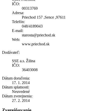
IČO:
00313769
Adresa:
Priechod 157 ,Sence ,97611
Telefón:
048/4189043
E-mail:
starosta@priechod.sk
Web:
www.priechod.sk
Dodávateľ:
SSE a.s. Žilina
IČO:
36403008
Dátum doručenia:
17. 1. 2014
Dátum splatnosti:
Neuvedené
Dátum zverejnenia:
27. 2. 2014
Zverejňovanie