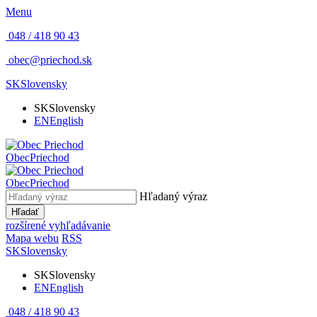
Menu
048 / 418 90 43
obec@priechod.sk
SK
Slovensky
SK
Slovensky
EN
English
Obec
Priechod
Obec
Priechod
Hľadaný výraz
Hľadať
rozšírené vyhľadávanie
Mapa webu
RSS
SK
Slovensky
SK
Slovensky
EN
English
048 / 418 90 43