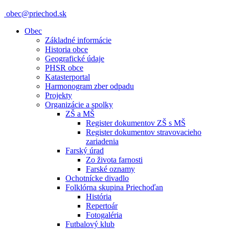
obec@priechod.sk
Obec
Základné informácie
Historia obce
Geografické údaje
PHSR obce
Katasterportal
Harmonogram zber odpadu
Projekty
Organizácie a spolky
ZŠ a MŠ
Register dokumentov ZŠ s MŠ
Register dokumentov stravovacieho
zariadenia
Farský úrad
Zo života farnosti
Farské oznamy
Ochotnícke divadlo
Folklórna skupina Priechoďan
História
Repertoár
Fotogaléria
Futbalový klub