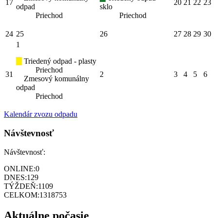
17
20
21
22
23
odpad
sklo
Priechod
Priechod
24
25
26
27
28
29
30
1
Triedený odpad - plasty
Priechod
31
2
3
4
5
6
Zmesový komunálny
odpad
Priechod
Kalendár zvozu odpadu
Návštevnosť
Návštevnosť:
ONLINE:
0
DNES:
129
TÝŽDEŇ:
1109
CELKOM:
1318753
Aktuálne počasie