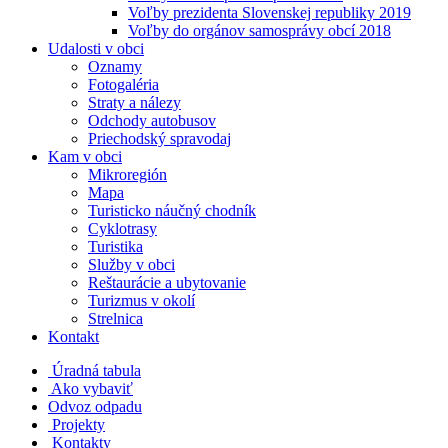
Voľby prezidenta Slovenskej republiky 2019
Voľby do orgánov samosprávy obcí 2018
Udalosti v obci
Oznamy
Fotogaléria
Straty a nálezy
Odchody autobusov
Priechodský spravodaj
Kam v obci
Mikroregión
Mapa
Turisticko náučný chodník
Cyklotrasy
Turistika
Služby v obci
Reštaurácie a ubytovanie
Turizmus v okolí
Strelnica
Kontakt
Úradná tabula
Ako vybaviť
Odvoz odpadu
Projekty
Kontakty