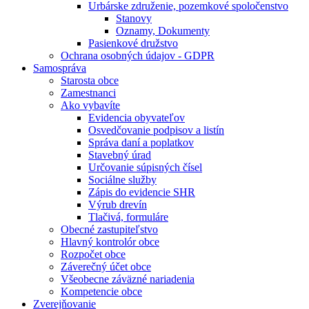
Urbárske združenie, pozemkové spoločenstvo
Stanovy
Oznamy, Dokumenty
Pasienkové družstvo
Ochrana osobných údajov - GDPR
Samospráva
Starosta obce
Zamestnanci
Ako vybavíte
Evidencia obyvateľov
Osvedčovanie podpisov a listín
Správa daní a poplatkov
Stavebný úrad
Určovanie súpisných čísel
Sociálne služby
Zápis do evidencie SHR
Výrub drevín
Tlačivá, formuláre
Obecné zastupiteľstvo
Hlavný kontrolór obce
Rozpočet obce
Záverečný účet obce
Všeobecne záväzné nariadenia
Kompetencie obce
Zverejňovanie