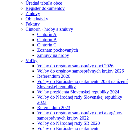
Úradná tabuľa obce
Register dokumentov
Zmluvy
Objednávky
Faktúry
Cintorín - hroby a zmluvy
Cintorín A
Cintorín B
Cintorín C
Zoznam pochovaných
Zmluvy na hroby
Voľby
Voľby do orgánov samosprávy obcí 2026
Voľby do orgánov samosprávnych krajov 2026
Referendum 2026
Voľby do Európskeho parlamentu 2024 na území
Slovenskej republiky
Voľby prezidenta Slovenskej republiky 2024
Voľby do Národnej rady Slovenskej republiky
2023
Referendum 2023
Voľby do orgánov samosprávy obcí a orgánov
samosprávnych krajov 2022
Voľby do Národnej rady SR 2020
Voľby do Európskeho parlamentu