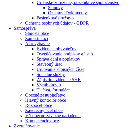
Urbárske združenie, pozemkové spoločenstvo
Stanovy
Oznamy, Dokumenty
Pasienkové družstvo
Ochrana osobných údajov - GDPR
Samospráva
Starosta obce
Zamestnanci
Ako vybavíte
Evidencia obyvateľov
Osvedčovanie podpisov a listín
Správa daní a poplatkov
Stavebný úrad
Určovanie súpisných čísel
Sociálne služby
Zápis do evidencie SHR
Výrub drevín
Tlačivá, formuláre
Obecné zastupiteľstvo
Hlavný kontrolór obce
Rozpočet obce
Záverečný účet obce
Všeobecne záväzné nariadenia
Kompetencie obce
Zverejňovanie