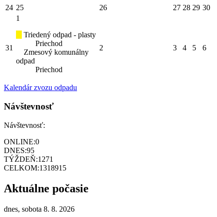
24
25
26
27
28
29
30
1
Triedený odpad - plasty
Priechod
31
2
3
4
5
6
Zmesový komunálny
odpad
Priechod
Kalendár zvozu odpadu
Návštevnosť
Návštevnosť:
ONLINE:
0
DNES:
95
TÝŽDEŇ:
1271
CELKOM:
1318915
Aktuálne počasie
dnes, sobota 8. 8. 2026