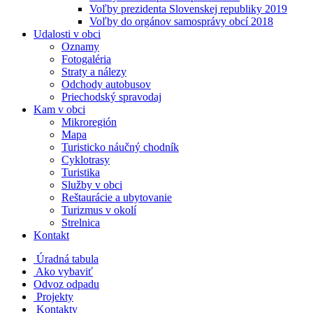
Voľby prezidenta Slovenskej republiky 2019
Voľby do orgánov samosprávy obcí 2018
Udalosti v obci
Oznamy
Fotogaléria
Straty a nálezy
Odchody autobusov
Priechodský spravodaj
Kam v obci
Mikroregión
Mapa
Turisticko náučný chodník
Cyklotrasy
Turistika
Služby v obci
Reštaurácie a ubytovanie
Turizmus v okolí
Strelnica
Kontakt
Úradná tabula
Ako vybaviť
Odvoz odpadu
Projekty
Kontakty