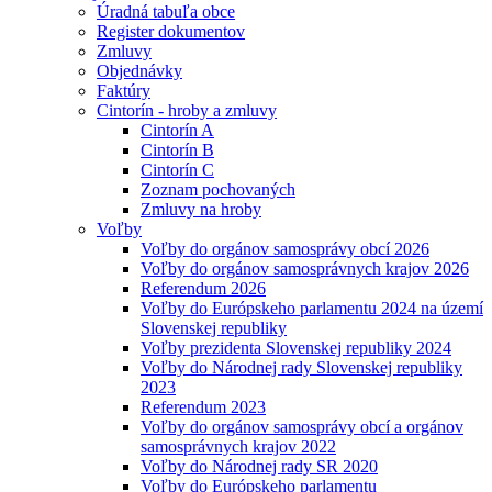
Úradná tabuľa obce
Register dokumentov
Zmluvy
Objednávky
Faktúry
Cintorín - hroby a zmluvy
Cintorín A
Cintorín B
Cintorín C
Zoznam pochovaných
Zmluvy na hroby
Voľby
Voľby do orgánov samosprávy obcí 2026
Voľby do orgánov samosprávnych krajov 2026
Referendum 2026
Voľby do Európskeho parlamentu 2024 na území
Slovenskej republiky
Voľby prezidenta Slovenskej republiky 2024
Voľby do Národnej rady Slovenskej republiky
2023
Referendum 2023
Voľby do orgánov samosprávy obcí a orgánov
samosprávnych krajov 2022
Voľby do Národnej rady SR 2020
Voľby do Európskeho parlamentu