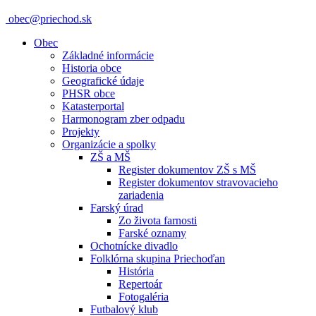
obec@priechod.sk
Obec
Základné informácie
Historia obce
Geografické údaje
PHSR obce
Katasterportal
Harmonogram zber odpadu
Projekty
Organizácie a spolky
ZŠ a MŠ
Register dokumentov ZŠ s MŠ
Register dokumentov stravovacieho
zariadenia
Farský úrad
Zo života farnosti
Farské oznamy
Ochotnícke divadlo
Folklórna skupina Priechoďan
História
Repertoár
Fotogaléria
Futbalový klub