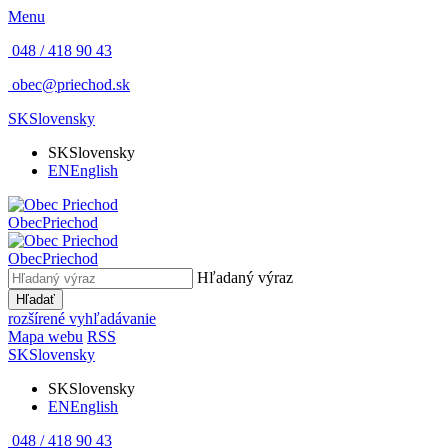
Menu
048 / 418 90 43
obec@priechod.sk
SK
Slovensky
SK
Slovensky
EN
English
Obec
Priechod
Obec
Priechod
Hľadaný výraz
Hľadať
rozšírené vyhľadávanie
Mapa webu
RSS
SK
Slovensky
SK
Slovensky
EN
English
048 / 418 90 43