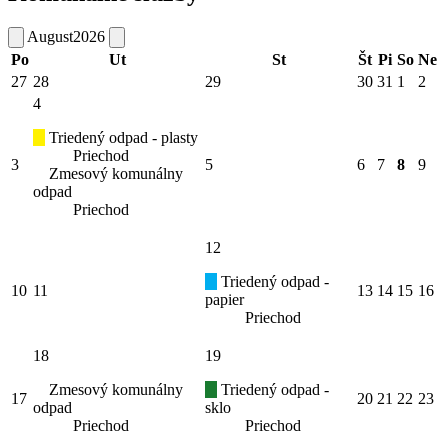
August
2026
Po
Ut
St
Št
Pi
So
Ne
27
28
29
30
31
1
2
4
Triedený odpad - plasty
Priechod
3
5
6
7
8
9
Zmesový komunálny
odpad
Priechod
12
Triedený odpad -
10
11
13
14
15
16
papier
Priechod
18
19
Zmesový komunálny
Triedený odpad -
17
20
21
22
23
odpad
sklo
Priechod
Priechod