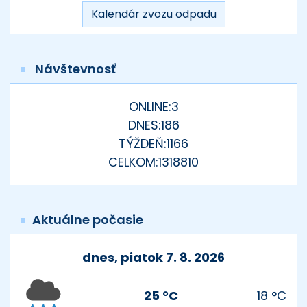
Triedený odpad - plasty
Kalendár zvozu odpadu
Priechod
Zmesový komunálny odpad
Priechod
Návštevnosť
ONLINE:
3
DNES:
186
TÝŽDEŇ:
1166
CELKOM:
1318810
Aktuálne počasie
dnes, piatok 7. 8. 2026
25 °C
18 °C