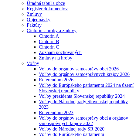
Úradná tabuľa obce
Register dokumentov
Zmluvy
Objednávky
Faktúry
Cintorín - hroby a zmluvy
Cintorín A
Cintorín B
Cintorín C
Zoznam pochovaných
Zmluvy na hroby
Voľby
Voľby do orgánov samosprávy obcí 2026
Voľby do orgánov samosprávnych krajov 2026
Referendum 2026
Voľby do Európskeho parlamentu 2024 na území
Slovenskej republiky
Voľby prezidenta Slovenskej republiky 2024
Voľby do Národnej rady Slovenskej republiky
2023
Referendum 2023
Voľby do orgánov samosprávy obcí a orgánov
samosprávnych krajov 2022
Voľby do Národnej rady SR 2020
Voľby do Európskeho parlamentu