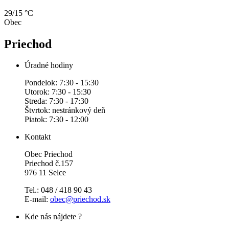
29/15 °C
Obec
Priechod
Úradné hodiny
Pondelok: 7:30 - 15:30
Utorok: 7:30 - 15:30
Streda: 7:30 - 17:30
Štvrtok: nestránkový deň
Piatok: 7:30 - 12:00
Kontakt
Obec Priechod
Priechod č.157
976 11 Selce
Tel.: 048 / 418 90 43
E-mail:
obec@priechod.sk
Kde nás nájdete ?