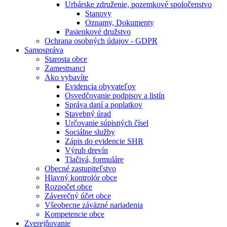
Urbárske združenie, pozemkové spoločenstvo
Stanovy
Oznamy, Dokumenty
Pasienkové družstvo
Ochrana osobných údajov - GDPR
Samospráva
Starosta obce
Zamestnanci
Ako vybavíte
Evidencia obyvateľov
Osvedčovanie podpisov a listín
Správa daní a poplatkov
Stavebný úrad
Určovanie súpisných čísel
Sociálne služby
Zápis do evidencie SHR
Výrub drevín
Tlačivá, formuláre
Obecné zastupiteľstvo
Hlavný kontrolór obce
Rozpočet obce
Záverečný účet obce
Všeobecne záväzné nariadenia
Kompetencie obce
Zverejňovanie