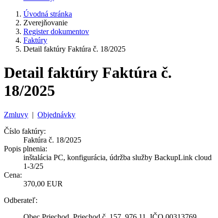
Úvodná stránka
Zverejňovanie
Register dokumentov
Faktúry
Detail faktúry Faktúra č. 18/2025
Detail faktúry Faktúra č.
18/2025
Zmluvy
|
Objednávky
Číslo faktúry:
Faktúra č. 18/2025
Popis plnenia:
inštalácia PC, konfigurácia, údržba služby BackupLink cloud
1-3/25
Cena:
370,00 EUR
Odberateľ:
Obec Priechod, Priechod č. 157, 976 11, IČO 00313769