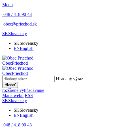
Menu
048 / 418 90 43
obec@priechod.sk
SK
Slovensky
SK
Slovensky
EN
English
Obec
Priechod
Obec
Priechod
Hľadaný výraz
Hľadať
rozšírené vyhľadávanie
Mapa webu
RSS
SK
Slovensky
SK
Slovensky
EN
English
048 / 418 90 43