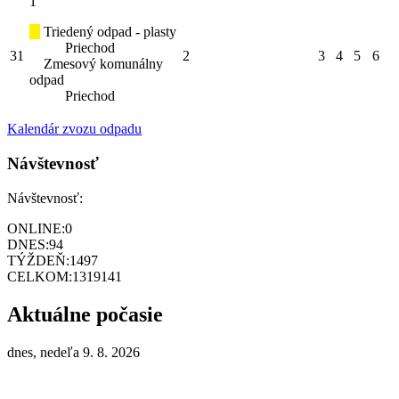
1
Triedený odpad - plasty
Priechod
31
2
3
4
5
6
Zmesový komunálny
odpad
Priechod
Kalendár zvozu odpadu
Návštevnosť
Návštevnosť:
ONLINE:
0
DNES:
94
TÝŽDEŇ:
1497
CELKOM:
1319141
Aktuálne počasie
dnes, nedeľa 9. 8. 2026