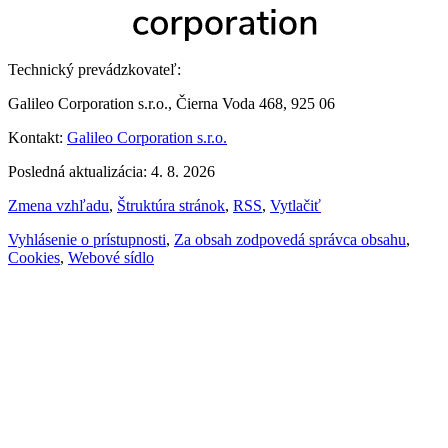
Technický prevádzkovateľ:
Galileo Corporation s.r.o., Čierna Voda 468, 925 06
Kontakt:
Galileo Corporation s.r.o.
Posledná aktualizácia: 4. 8. 2026
Zmena vzhľadu
,
Štruktúra stránok
,
RSS
,
Vytlačiť
Vyhlásenie o prístupnosti
,
Za obsah zodpovedá správca obsahu
,
Cookies
,
Webové sídlo