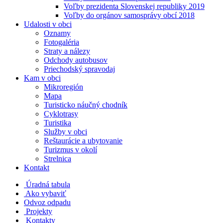
Voľby prezidenta Slovenskej republiky 2019
Voľby do orgánov samosprávy obcí 2018
Udalosti v obci
Oznamy
Fotogaléria
Straty a nálezy
Odchody autobusov
Priechodský spravodaj
Kam v obci
Mikroregión
Mapa
Turisticko náučný chodník
Cyklotrasy
Turistika
Služby v obci
Reštaurácie a ubytovanie
Turizmus v okolí
Strelnica
Kontakt
Úradná tabula
Ako vybaviť
Odvoz odpadu
Projekty
Kontakty