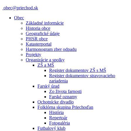
obec@priechod.sk
Obec
Základné informácie
Historia obce
Geografické údaje
PHSR obce
Katasterportal
Harmonogram zber odpadu
Projekty
Organizácie a spolky
ZŠ a MŠ
Register dokumentov ZŠ s MŠ
Register dokumentov stravovacieho
zariadenia
Farský úrad
Zo života farnosti
Farské oznamy
Ochotnícke divadlo
Folklórna skupina Priechoďan
História
Repertoár
Fotogaléria
Futbalový klub