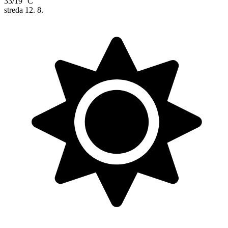
33/19 °C
streda
12. 8.