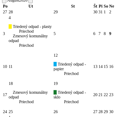
August
2026
Po
Ut
St
Št
Pi
So
Ne
27
28
29
30
31
1
2
4
Triedený odpad - plasty
Priechod
3
5
6
7
8
9
Zmesový komunálny
odpad
Priechod
12
Triedený odpad -
10
11
13
14
15
16
papier
Priechod
18
19
Zmesový komunálny
Triedený odpad -
17
20
21
22
23
odpad
sklo
Priechod
Priechod
24
25
26
27
28
29
30