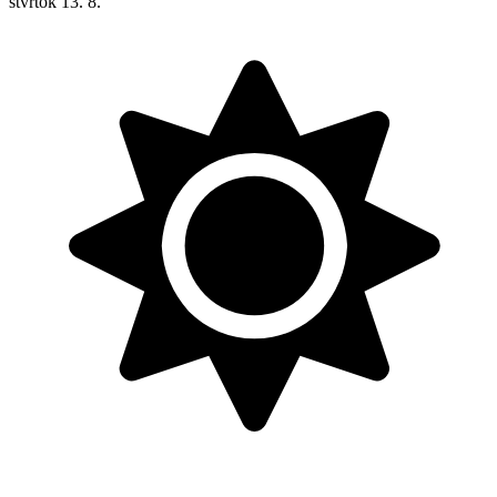
štvrtok
13. 8.