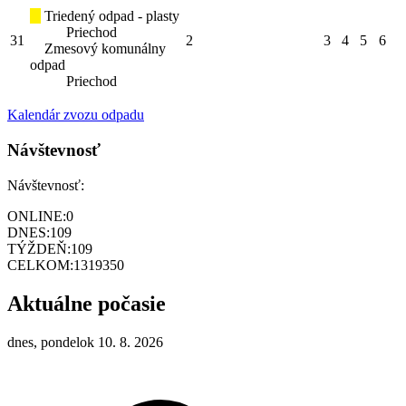
Triedený odpad - plasty
Priechod
31
2
3
4
5
6
Zmesový komunálny
odpad
Priechod
Kalendár zvozu odpadu
Návštevnosť
Návštevnosť:
ONLINE:
0
DNES:
109
TÝŽDEŇ:
109
CELKOM:
1319350
Aktuálne počasie
dnes, pondelok 10. 8. 2026