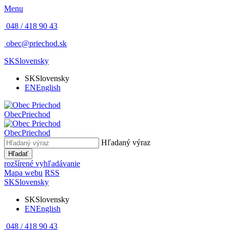
Menu
048 / 418 90 43
obec@priechod.sk
SK
Slovensky
SK
Slovensky
EN
English
Obec
Priechod
Obec
Priechod
Hľadaný výraz
Hľadať
rozšírené vyhľadávanie
Mapa webu
RSS
SK
Slovensky
SK
Slovensky
EN
English
048 / 418 90 43