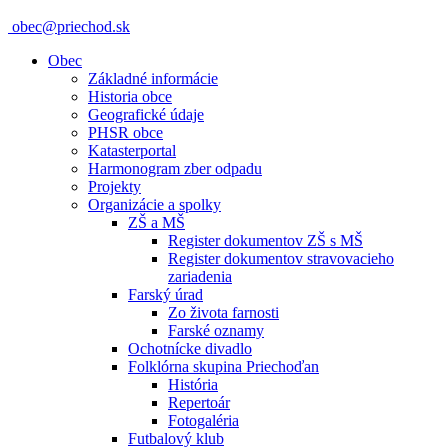
obec@priechod.sk
Obec
Základné informácie
Historia obce
Geografické údaje
PHSR obce
Katasterportal
Harmonogram zber odpadu
Projekty
Organizácie a spolky
ZŠ a MŠ
Register dokumentov ZŠ s MŠ
Register dokumentov stravovacieho
zariadenia
Farský úrad
Zo života farnosti
Farské oznamy
Ochotnícke divadlo
Folklórna skupina Priechoďan
História
Repertoár
Fotogaléria
Futbalový klub