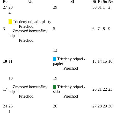
Po
Ut
St
Št
Pi
So
Ne
27
28
29
30
31
1
2
4
Triedený odpad - plasty
Priechod
3
5
6
7
8
9
Zmesový komunálny
odpad
Priechod
12
Triedený odpad -
10
11
13
14
15
16
papier
Priechod
18
19
Zmesový komunálny
Triedený odpad -
17
20
21
22
23
odpad
sklo
Priechod
Priechod
24
25
26
27
28
29
30
1