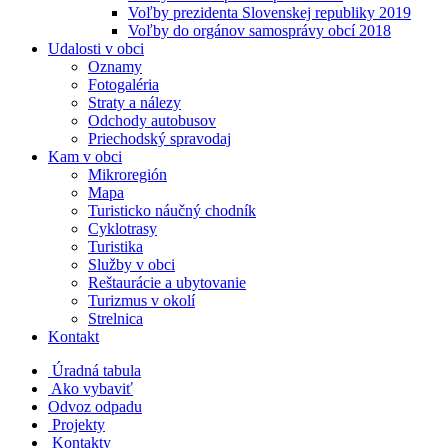
Voľby prezidenta Slovenskej republiky 2019
Voľby do orgánov samosprávy obcí 2018
Udalosti v obci
Oznamy
Fotogaléria
Straty a nálezy
Odchody autobusov
Priechodský spravodaj
Kam v obci
Mikroregión
Mapa
Turisticko náučný chodník
Cyklotrasy
Turistika
Služby v obci
Reštaurácie a ubytovanie
Turizmus v okolí
Strelnica
Kontakt
Úradná tabula
Ako vybaviť
Odvoz odpadu
Projekty
Kontakty