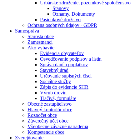
Urbárske združenie, pozemkové spoločenstvo
Stanovy
Oznamy, Dokumenty
Pasienkové družstvo
Ochrana osobných údajov - GDPR
Samospráva
Starosta obce
Zamestnanci
Ako vybavíte
Evidencia obyvateľov
Osvedčovanie podpisov a listín
Správa daní a poplatkov
Stavebný úrad
Určovanie súpisných čísel
Sociálne služby
Zápis do evidencie SHR
Výrub drevín
Tlačivá, formuláre
Obecné zastupiteľstvo
Hlavný kontrolór obce
Rozpočet obce
Záverečný účet obce
Všeobecne záväzné nariadenia
Kompetencie obce
Zverejňovanie