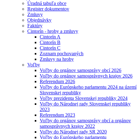
Úradná tabuľa obce
Register dokumentov
Zmluvy
Objednávky
Faktúry
Cintorín - hroby a zmluvy
Cintorín A
Cintorín B
Cintorín C
Zoznam pochovaných
Zmluvy na hroby
Voľby
Voľby do orgánov samosprávy obcí 2026
Voľby do orgánov samosprávnych krajov 2026
Referendum 2026
Voľby do Európskeho parlamentu 2024 na území
Slovenskej republiky
Voľby prezidenta Slovenskej republiky 2024
Voľby do Národnej rady Slovenskej republiky
2023
Referendum 2023
Voľby do orgánov samosprávy obcí a orgánov
samosprávnych krajov 2022
Voľby do Národnej rady SR 2020
Voľby do Európskeho parlamentu