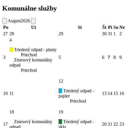
Komunálne služby
August
2026
Po
Ut
St
Št
Pi
So
Ne
27
28
29
30
31
1
2
4
Triedený odpad - plasty
Priechod
3
5
6
7
8
9
Zmesový komunálny
odpad
Priechod
12
Triedený odpad -
10
11
13
14
15
16
papier
Priechod
18
19
Zmesový komunálny
Triedený odpad -
17
20
21
22
23
odpad
sklo