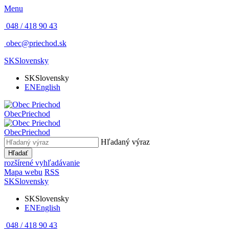
Menu
048 / 418 90 43
obec@priechod.sk
SK
Slovensky
SK
Slovensky
EN
English
Obec
Priechod
Obec
Priechod
Hľadaný výraz
Hľadať
rozšírené vyhľadávanie
Mapa webu
RSS
SK
Slovensky
SK
Slovensky
EN
English
048 / 418 90 43