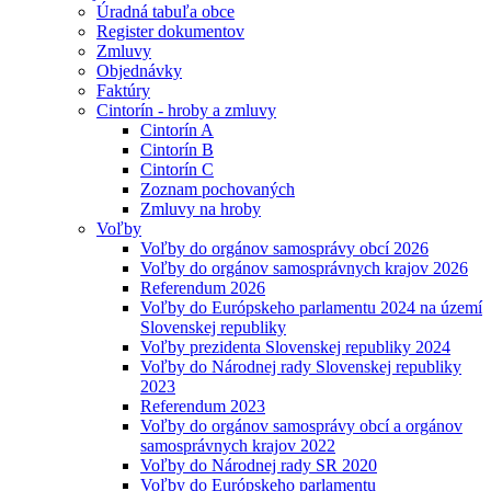
Úradná tabuľa obce
Register dokumentov
Zmluvy
Objednávky
Faktúry
Cintorín - hroby a zmluvy
Cintorín A
Cintorín B
Cintorín C
Zoznam pochovaných
Zmluvy na hroby
Voľby
Voľby do orgánov samosprávy obcí 2026
Voľby do orgánov samosprávnych krajov 2026
Referendum 2026
Voľby do Európskeho parlamentu 2024 na území
Slovenskej republiky
Voľby prezidenta Slovenskej republiky 2024
Voľby do Národnej rady Slovenskej republiky
2023
Referendum 2023
Voľby do orgánov samosprávy obcí a orgánov
samosprávnych krajov 2022
Voľby do Národnej rady SR 2020
Voľby do Európskeho parlamentu