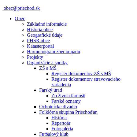
obec@priechod.sk
Obec
Základné informácie
Historia obce
Geografické údaje
PHSR obce
Katasterportal
Harmonogram zber odpadu
Projekty
Organizácie a spolky
ZŠ a MŠ
Register dokumentov ZŠ s MŠ
Register dokumentov stravovacieho
zariadenia
Farský úrad
Zo života farnosti
Farské oznamy
Ochotnícke divadlo
Folklórna skupina Priechoďan
História
Repertoár
Fotogaléria
Futbalový klub