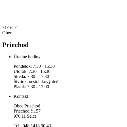
31/16 °C
Obec
Priechod
Úradné hodiny
Pondelok: 7:30 - 15:30
Utorok: 7:30 - 15:30
Streda: 7:30 - 17:30
Štvrtok: nestránkový deň
Piatok: 7:30 - 12:00
Kontakt
Obec Priechod
Priechod č.157
976 11 Selce
Tel.: 048 / 418 90 43