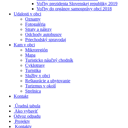
Voľby prezidenta Slovenskej republiky 2019
Voľby do orgánov samosprávy obcí 2018
Udalosti v obci
Oznamy
Fotogaléria
Straty a nálezy
Odchody autobusov
Priechodský spravodaj
Kam v obci
Mikroregión
Mapa
Turisticko náučný chodník
Cyklotrasy
Turistika
Služby v obci
Reštaurácie a ubytovanie
Turizmus v okolí
Strelnica
Kontakt
Úradná tabula
Ako vybaviť
Odvoz odpadu
Projekty
Kontakty