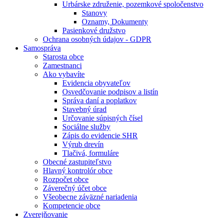
Urbárske združenie, pozemkové spoločenstvo
Stanovy
Oznamy, Dokumenty
Pasienkové družstvo
Ochrana osobných údajov - GDPR
Samospráva
Starosta obce
Zamestnanci
Ako vybavíte
Evidencia obyvateľov
Osvedčovanie podpisov a listín
Správa daní a poplatkov
Stavebný úrad
Určovanie súpisných čísel
Sociálne služby
Zápis do evidencie SHR
Výrub drevín
Tlačivá, formuláre
Obecné zastupiteľstvo
Hlavný kontrolór obce
Rozpočet obce
Záverečný účet obce
Všeobecne záväzné nariadenia
Kompetencie obce
Zverejňovanie