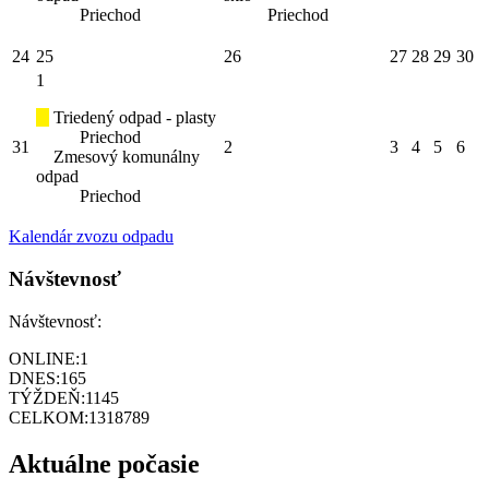
Priechod
Priechod
24
25
26
27
28
29
30
1
Triedený odpad - plasty
Priechod
31
2
3
4
5
6
Zmesový komunálny
odpad
Priechod
Kalendár zvozu odpadu
Návštevnosť
Návštevnosť:
ONLINE:
1
DNES:
165
TÝŽDEŇ:
1145
CELKOM:
1318789
Aktuálne počasie