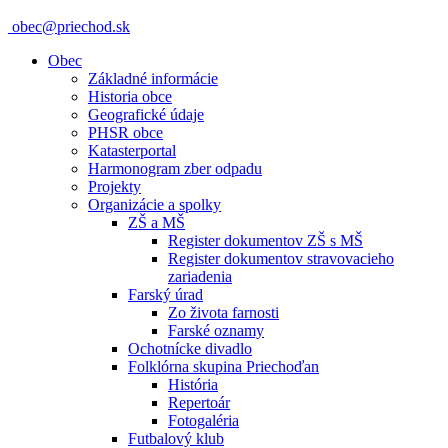
obec@priechod.sk
Obec
Základné informácie
Historia obce
Geografické údaje
PHSR obce
Katasterportal
Harmonogram zber odpadu
Projekty
Organizácie a spolky
ZŠ a MŠ
Register dokumentov ZŠ s MŠ
Register dokumentov stravovacieho
zariadenia
Farský úrad
Zo života farnosti
Farské oznamy
Ochotnícke divadlo
Folklórna skupina Priechoďan
História
Repertoár
Fotogaléria
Futbalový klub