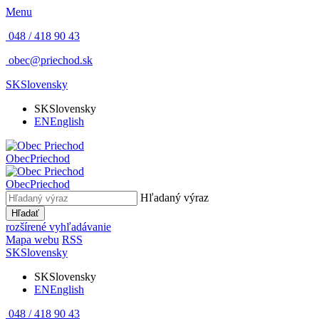
Menu
048 / 418 90 43
obec@priechod.sk
SK
Slovensky
SK
Slovensky
EN
English
Obec
Priechod
Obec
Priechod
Hľadaný výraz
Hľadať
rozšírené vyhľadávanie
Mapa webu
RSS
SK
Slovensky
SK
Slovensky
EN
English
048 / 418 90 43