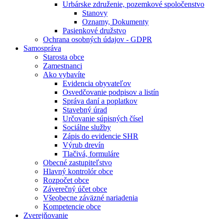
Urbárske združenie, pozemkové spoločenstvo
Stanovy
Oznamy, Dokumenty
Pasienkové družstvo
Ochrana osobných údajov - GDPR
Samospráva
Starosta obce
Zamestnanci
Ako vybavíte
Evidencia obyvateľov
Osvedčovanie podpisov a listín
Správa daní a poplatkov
Stavebný úrad
Určovanie súpisných čísel
Sociálne služby
Zápis do evidencie SHR
Výrub drevín
Tlačivá, formuláre
Obecné zastupiteľstvo
Hlavný kontrolór obce
Rozpočet obce
Záverečný účet obce
Všeobecne záväzné nariadenia
Kompetencie obce
Zverejňovanie