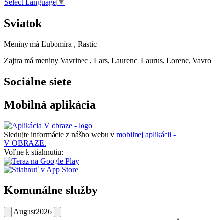
Select Language
▼
Sviatok
Meniny má
Ľubomíra
, Rastic
Zajtra má meniny
Vavrinec
, Lars, Laurenc, Laurus, Lorenc, Vavro
Sociálne siete
Mobilná aplikácia
Sledujte informácie z nášho webu v
mobilnej aplikácii -
V OBRAZE.
Voľne k stiahnutiu:
Komunálne služby
August
2026