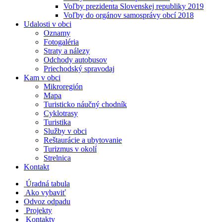
Voľby prezidenta Slovenskej republiky 2019
Voľby do orgánov samosprávy obcí 2018
Udalosti v obci
Oznamy
Fotogaléria
Straty a nálezy
Odchody autobusov
Priechodský spravodaj
Kam v obci
Mikroregión
Mapa
Turisticko náučný chodník
Cyklotrasy
Turistika
Služby v obci
Reštaurácie a ubytovanie
Turizmus v okolí
Strelnica
Kontakt
Úradná tabula
Ako vybaviť
Odvoz odpadu
Projekty
Kontakty