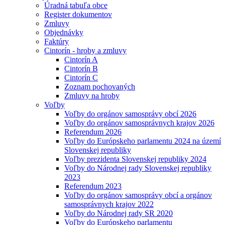
Úradná tabuľa obce
Register dokumentov
Zmluvy
Objednávky
Faktúry
Cintorín - hroby a zmluvy
Cintorín A
Cintorín B
Cintorín C
Zoznam pochovaných
Zmluvy na hroby
Voľby
Voľby do orgánov samosprávy obcí 2026
Voľby do orgánov samosprávnych krajov 2026
Referendum 2026
Voľby do Európskeho parlamentu 2024 na území
Slovenskej republiky
Voľby prezidenta Slovenskej republiky 2024
Voľby do Národnej rady Slovenskej republiky
2023
Referendum 2023
Voľby do orgánov samosprávy obcí a orgánov
samosprávnych krajov 2022
Voľby do Národnej rady SR 2020
Voľby do Európskeho parlamentu