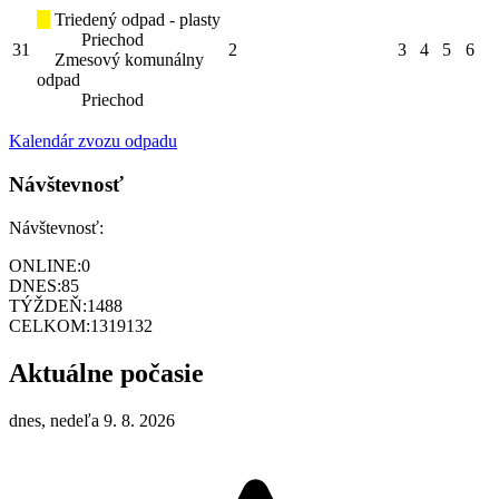
Triedený odpad - plasty
Priechod
31
2
3
4
5
6
Zmesový komunálny
odpad
Priechod
Kalendár zvozu odpadu
Návštevnosť
Návštevnosť:
ONLINE:
0
DNES:
85
TÝŽDEŇ:
1488
CELKOM:
1319132
Aktuálne počasie
dnes, nedeľa 9. 8. 2026