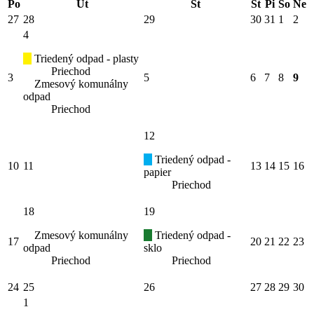
Po
Ut
St
Št
Pi
So
Ne
27
28
29
30
31
1
2
4
Triedený odpad - plasty
Priechod
3
5
6
7
8
9
Zmesový komunálny
odpad
Priechod
12
Triedený odpad -
10
11
13
14
15
16
papier
Priechod
18
19
Zmesový komunálny
Triedený odpad -
17
20
21
22
23
odpad
sklo
Priechod
Priechod
24
25
26
27
28
29
30
1