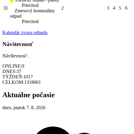
Priechod
31
2
3
4
5
6
Zmesový komunálny
odpad
Priechod
Kalendár zvozu odpadu
Návštevnosť
Návštevnosť:
ONLINE:
0
DNES:
37
TÝŽDEŇ:
1017
CELKOM:
1318661
Aktuálne počasie
dnes, piatok 7. 8. 2026