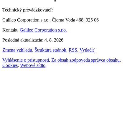
Technický prevádzkovateľ:
Galileo Corporation s.r.o., Čierna Voda 468, 925 06
Kontakt:
Galileo Corporation s.r.o.
Posledná aktualizácia: 4. 8. 2026
Zmena vzhľadu
,
Štruktúra stránok
,
RSS
,
Vytlačiť
Vyhlásenie o prístupnosti
,
Za obsah zodpovedá správca obsahu
,
Cookies
,
Webové sídlo