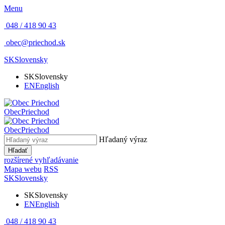
Menu
048 / 418 90 43
obec@priechod.sk
SK
Slovensky
SK
Slovensky
EN
English
Obec
Priechod
Obec
Priechod
Hľadaný výraz
Hľadať
rozšírené vyhľadávanie
Mapa webu
RSS
SK
Slovensky
SK
Slovensky
EN
English
048 / 418 90 43