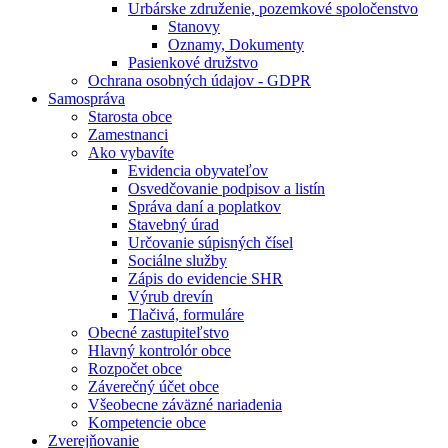
Urbárske združenie, pozemkové spoločenstvo
Stanovy
Oznamy, Dokumenty
Pasienkové družstvo
Ochrana osobných údajov - GDPR
Samospráva
Starosta obce
Zamestnanci
Ako vybavíte
Evidencia obyvateľov
Osvedčovanie podpisov a listín
Správa daní a poplatkov
Stavebný úrad
Určovanie súpisných čísel
Sociálne služby
Zápis do evidencie SHR
Výrub drevín
Tlačivá, formuláre
Obecné zastupiteľstvo
Hlavný kontrolór obce
Rozpočet obce
Záverečný účet obce
Všeobecne záväzné nariadenia
Kompetencie obce
Zverejňovanie