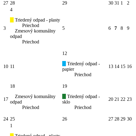
27
28
29
30
31
1
2
4
Triedený odpad - plasty
Priechod
3
5
6
7
8
9
Zmesový komunálny
odpad
Priechod
12
Triedený odpad -
10
11
13
14
15
16
papier
Priechod
18
19
Zmesový komunálny
Triedený odpad -
17
20
21
22
23
odpad
sklo
Priechod
Priechod
24
25
26
27
28
29
30
1
Triedený odpad - plasty