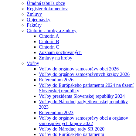
Úradná tabuľa obce
Register dokumentov
Zmluvy
Objednávky
Faktúry
Cintorín - hroby a zmluvy
Cintorín A
Cintorín B
Cintorín C
Zoznam pochovaných
Zmluvy na hroby
Voľby
Voľby do orgánov samosprávy obcí 2026
Voľby do orgánov samosprávnych krajov 2026
Referendum 2026
Voľby do Európskeho parlamentu 2024 na území
Slovenskej republiky
Voľby prezidenta Slovenskej republiky 2024
Voľby do Národnej rady Slovenskej republiky
2023
Referendum 2023
Voľby do orgánov samosprávy obcí a orgánov
samosprávnych krajov 2022
Voľby do Národnej rady SR 2020
Voľby do Európskeho parlamentu