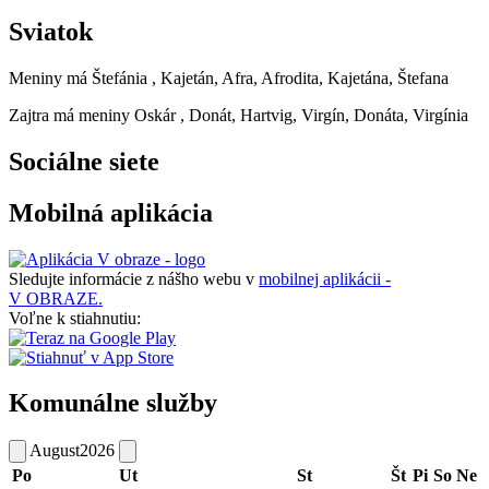
Sviatok
Meniny má
Štefánia
, Kajetán, Afra, Afrodita, Kajetána, Štefana
Zajtra má meniny
Oskár
, Donát, Hartvig, Virgín, Donáta, Virgínia
Sociálne siete
Mobilná aplikácia
Sledujte informácie z nášho webu v
mobilnej aplikácii -
V OBRAZE.
Voľne k stiahnutiu:
Komunálne služby
August
2026
Po
Ut
St
Št
Pi
So
Ne