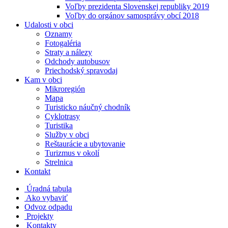
Voľby prezidenta Slovenskej republiky 2019
Voľby do orgánov samosprávy obcí 2018
Udalosti v obci
Oznamy
Fotogaléria
Straty a nálezy
Odchody autobusov
Priechodský spravodaj
Kam v obci
Mikroregión
Mapa
Turisticko náučný chodník
Cyklotrasy
Turistika
Služby v obci
Reštaurácie a ubytovanie
Turizmus v okolí
Strelnica
Kontakt
Úradná tabula
Ako vybaviť
Odvoz odpadu
Projekty
Kontakty