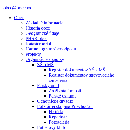
obec@priechod.sk
Obec
Základné informácie
Historia obce
Geografické údaje
PHSR obce
Katasterportal
Harmonogram zber odpadu
Projekty
Organizácie a spolky
ZŠ a MŠ
Register dokumentov ZŠ s MŠ
Register dokumentov stravovacieho
zariadenia
Farský úrad
Zo života farnosti
Farské oznamy
Ochotnícke divadlo
Folklórna skupina Priechoďan
História
Repertoár
Fotogaléria
Futbalový klub