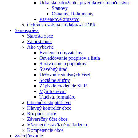
Urbárske združenie, pozemkové spoločenstvo
Stanovy
Oznamy, Dokumenty
Pasienkové družstvo
Ochrana osobných údajov - GDPR
Samospráva
Starosta obce
Zamestnanci
Ako vybavíte
Evidencia obyvateľov
Osvedčovanie podpisov a listín
Správa daní a poplatkov
Stavebný úrad
Určovanie súpisných čísel
Sociálne služby
Zápis do evidencie SHR
Výrub drevín
Tlačivá, formuláre
Obecné zastupiteľstvo
Hlavný kontrolór obce
Rozpočet obce
Záverečný účet obce
Všeobecne záväzné nariadenia
Kompetencie obce
Zverejňovanie