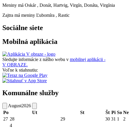
Meniny má
Oskár
, Donát, Hartvig, Virgín, Donáta, Virgínia
Zajtra má meniny
Ľubomíra
, Rastic
Sociálne siete
Mobilná aplikácia
Sledujte informácie z nášho webu v
mobilnej aplikácii -
V OBRAZE.
Voľne k stiahnutiu:
Komunálne služby
August
2026
Po
Ut
St
Št
Pi
So
Ne
27
28
29
30
31
1
2
4