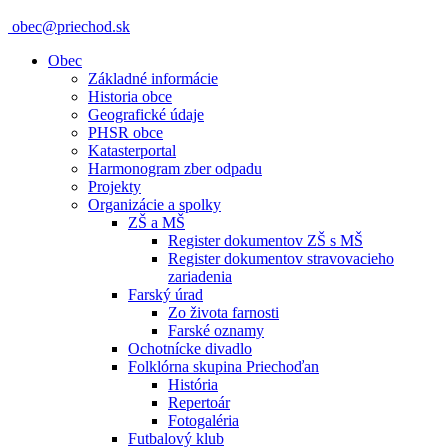
obec@priechod.sk
Obec
Základné informácie
Historia obce
Geografické údaje
PHSR obce
Katasterportal
Harmonogram zber odpadu
Projekty
Organizácie a spolky
ZŠ a MŠ
Register dokumentov ZŠ s MŠ
Register dokumentov stravovacieho
zariadenia
Farský úrad
Zo života farnosti
Farské oznamy
Ochotnícke divadlo
Folklórna skupina Priechoďan
História
Repertoár
Fotogaléria
Futbalový klub