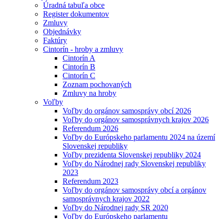
Úradná tabuľa obce
Register dokumentov
Zmluvy
Objednávky
Faktúry
Cintorín - hroby a zmluvy
Cintorín A
Cintorín B
Cintorín C
Zoznam pochovaných
Zmluvy na hroby
Voľby
Voľby do orgánov samosprávy obcí 2026
Voľby do orgánov samosprávnych krajov 2026
Referendum 2026
Voľby do Európskeho parlamentu 2024 na území
Slovenskej republiky
Voľby prezidenta Slovenskej republiky 2024
Voľby do Národnej rady Slovenskej republiky
2023
Referendum 2023
Voľby do orgánov samosprávy obcí a orgánov
samosprávnych krajov 2022
Voľby do Národnej rady SR 2020
Voľby do Európskeho parlamentu