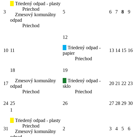
Triedený odpad - plasty
Priechod
3
5
6
7
8
9
Zmesový komunálny
odpad
Priechod
12
Triedený odpad -
10
11
13
14
15
16
papier
Priechod
18
19
Zmesový komunálny
Triedený odpad -
17
20
21
22
23
odpad
sklo
Priechod
Priechod
24
25
26
27
28
29
30
1
Triedený odpad - plasty
Priechod
31
2
3
4
5
6
Zmesový komunálny
odpad