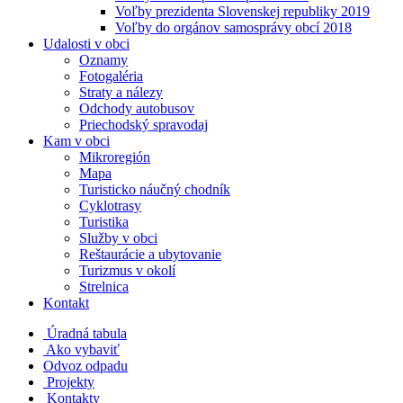
Voľby prezidenta Slovenskej republiky 2019
Voľby do orgánov samosprávy obcí 2018
Udalosti v obci
Oznamy
Fotogaléria
Straty a nálezy
Odchody autobusov
Priechodský spravodaj
Kam v obci
Mikroregión
Mapa
Turisticko náučný chodník
Cyklotrasy
Turistika
Služby v obci
Reštaurácie a ubytovanie
Turizmus v okolí
Strelnica
Kontakt
Úradná tabula
Ako vybaviť
Odvoz odpadu
Projekty
Kontakty