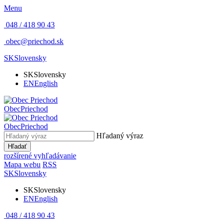
Menu
048 / 418 90 43
obec@priechod.sk
SK
Slovensky
SK
Slovensky
EN
English
Obec
Priechod
Obec
Priechod
Hľadaný výraz
Hľadať
rozšírené vyhľadávanie
Mapa webu
RSS
SK
Slovensky
SK
Slovensky
EN
English
048 / 418 90 43