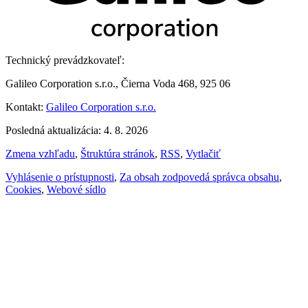
Technický prevádzkovateľ:
Galileo Corporation s.r.o., Čierna Voda 468, 925 06
Kontakt:
Galileo Corporation s.r.o.
Posledná aktualizácia: 4. 8. 2026
Zmena vzhľadu
,
Štruktúra stránok
,
RSS
,
Vytlačiť
Vyhlásenie o prístupnosti
,
Za obsah zodpovedá správca obsahu
,
Cookies
,
Webové sídlo