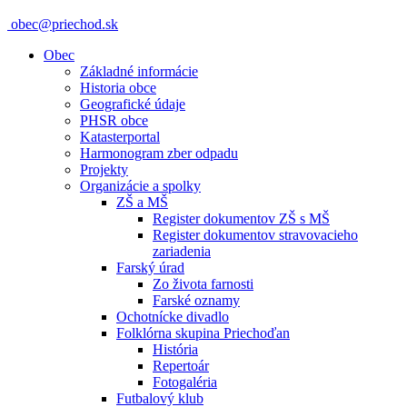
obec@priechod.sk
Obec
Základné informácie
Historia obce
Geografické údaje
PHSR obce
Katasterportal
Harmonogram zber odpadu
Projekty
Organizácie a spolky
ZŠ a MŠ
Register dokumentov ZŠ s MŠ
Register dokumentov stravovacieho
zariadenia
Farský úrad
Zo života farnosti
Farské oznamy
Ochotnícke divadlo
Folklórna skupina Priechoďan
História
Repertoár
Fotogaléria
Futbalový klub