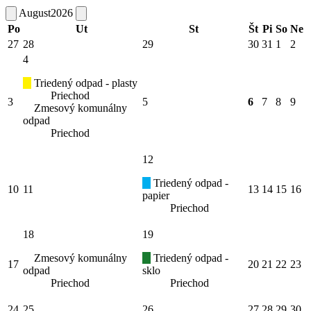
August
2026
Po
Ut
St
Št
Pi
So
Ne
27
28
29
30
31
1
2
4
Triedený odpad - plasty
Priechod
3
5
6
7
8
9
Zmesový komunálny
odpad
Priechod
12
Triedený odpad -
10
11
13
14
15
16
papier
Priechod
18
19
Zmesový komunálny
Triedený odpad -
17
20
21
22
23
odpad
sklo
Priechod
Priechod
24
25
26
27
28
29
30