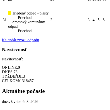
1
Triedený odpad - plasty
Priechod
31
2
3
4
5
6
Zmesový komunálny
odpad
Priechod
Kalendár zvozu odpadu
Návštevnosť
Návštevnosť:
ONLINE:
0
DNES:
73
TÝŽDEŇ:
813
CELKOM:
1318457
Aktuálne počasie
dnes, štvrtok 6. 8. 2026