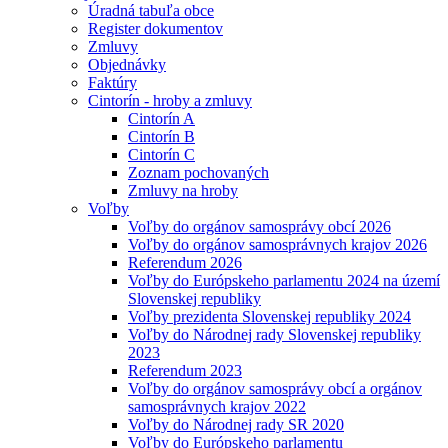
Úradná tabuľa obce
Register dokumentov
Zmluvy
Objednávky
Faktúry
Cintorín - hroby a zmluvy
Cintorín A
Cintorín B
Cintorín C
Zoznam pochovaných
Zmluvy na hroby
Voľby
Voľby do orgánov samosprávy obcí 2026
Voľby do orgánov samosprávnych krajov 2026
Referendum 2026
Voľby do Európskeho parlamentu 2024 na území
Slovenskej republiky
Voľby prezidenta Slovenskej republiky 2024
Voľby do Národnej rady Slovenskej republiky
2023
Referendum 2023
Voľby do orgánov samosprávy obcí a orgánov
samosprávnych krajov 2022
Voľby do Národnej rady SR 2020
Voľby do Európskeho parlamentu