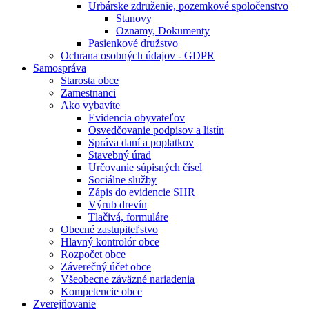
Urbárske združenie, pozemkové spoločenstvo
Stanovy
Oznamy, Dokumenty
Pasienkové družstvo
Ochrana osobných údajov - GDPR
Samospráva
Starosta obce
Zamestnanci
Ako vybavíte
Evidencia obyvateľov
Osvedčovanie podpisov a listín
Správa daní a poplatkov
Stavebný úrad
Určovanie súpisných čísel
Sociálne služby
Zápis do evidencie SHR
Výrub drevín
Tlačivá, formuláre
Obecné zastupiteľstvo
Hlavný kontrolór obce
Rozpočet obce
Záverečný účet obce
Všeobecne záväzné nariadenia
Kompetencie obce
Zverejňovanie