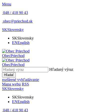
Menu
048 / 418 90 43
obec@priechod.sk
SK
Slovensky
SK
Slovensky
EN
English
Obec
Priechod
Obec
Priechod
Hľadaný výraz
Hľadať
rozšírené vyhľadávanie
Mapa webu
RSS
SK
Slovensky
SK
Slovensky
EN
English
048 / 418 90 43