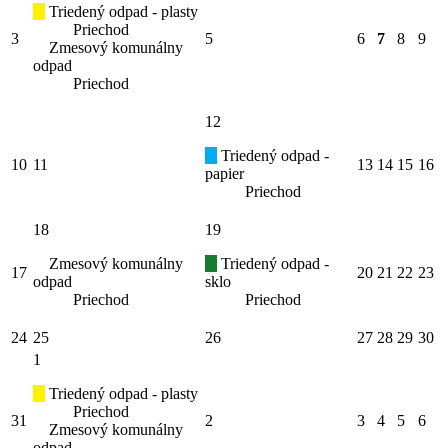
Triedený odpad - plasty
Priechod
3
5
6
7
8
9
Zmesový komunálny
odpad
Priechod
12
Triedený odpad -
10
11
13
14
15
16
papier
Priechod
18
19
Zmesový komunálny
Triedený odpad -
17
20
21
22
23
odpad
sklo
Priechod
Priechod
24
25
26
27
28
29
30
1
Triedený odpad - plasty
Priechod
31
2
3
4
5
6
Zmesový komunálny
odpad