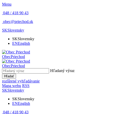
Menu
048 / 418 90 43
obec@priechod.sk
SK
Slovensky
SK
Slovensky
EN
English
Obec
Priechod
Obec
Priechod
Hľadaný výraz
Hľadať
rozšírené vyhľadávanie
Mapa webu
RSS
SK
Slovensky
SK
Slovensky
EN
English
048 / 418 90 43