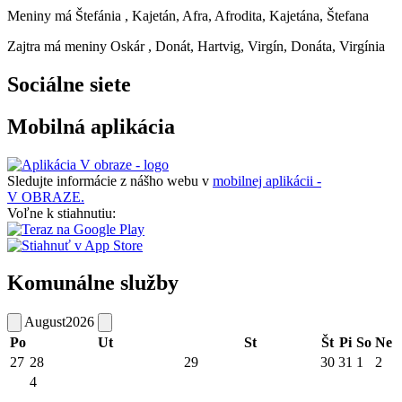
Meniny má
Štefánia
, Kajetán, Afra, Afrodita, Kajetána, Štefana
Zajtra má meniny
Oskár
, Donát, Hartvig, Virgín, Donáta, Virgínia
Sociálne siete
Mobilná aplikácia
Sledujte informácie z nášho webu v
mobilnej aplikácii -
V OBRAZE.
Voľne k stiahnutiu:
Komunálne služby
August
2026
Po
Ut
St
Št
Pi
So
Ne
27
28
29
30
31
1
2
4