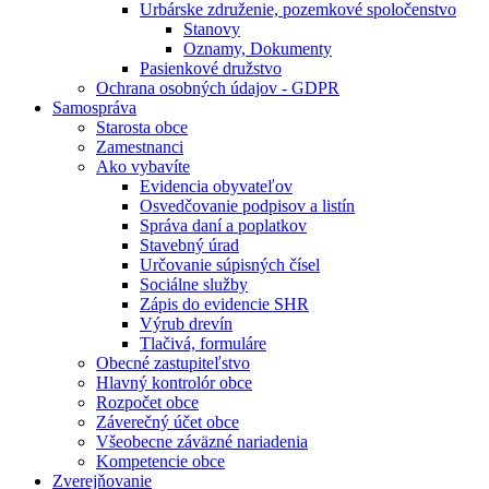
Urbárske združenie, pozemkové spoločenstvo
Stanovy
Oznamy, Dokumenty
Pasienkové družstvo
Ochrana osobných údajov - GDPR
Samospráva
Starosta obce
Zamestnanci
Ako vybavíte
Evidencia obyvateľov
Osvedčovanie podpisov a listín
Správa daní a poplatkov
Stavebný úrad
Určovanie súpisných čísel
Sociálne služby
Zápis do evidencie SHR
Výrub drevín
Tlačivá, formuláre
Obecné zastupiteľstvo
Hlavný kontrolór obce
Rozpočet obce
Záverečný účet obce
Všeobecne záväzné nariadenia
Kompetencie obce
Zverejňovanie