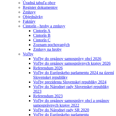
Úradná tabuľa obce
Register dokumentov
Zmluvy
Objednávky
Faktúry
Cintorín - hroby a zmluvy
Cintorín A
Cintorín B
Cintorín C
Zoznam pochovaných
Zmluvy na hroby
Voľby
Voľby do orgánov samosprávy obcí 2026
Voľby do orgánov samosprávnych krajov 2026
Referendum 2026
Voľby do Európskeho parlamentu 2024 na území
Slovenskej republiky
Voľby prezidenta Slovenskej republiky 2024
Voľby do Národnej rady Slovenskej republiky
2023
Referendum 2023
Voľby do orgánov samosprávy obcí a orgánov
samosprávnych krajov 2022
Voľby do Národnej rady SR 2020
Voľby do Európskeho parlamentu