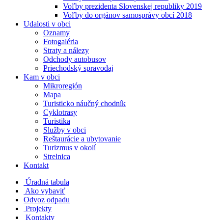
Voľby prezidenta Slovenskej republiky 2019
Voľby do orgánov samosprávy obcí 2018
Udalosti v obci
Oznamy
Fotogaléria
Straty a nálezy
Odchody autobusov
Priechodský spravodaj
Kam v obci
Mikroregión
Mapa
Turisticko náučný chodník
Cyklotrasy
Turistika
Služby v obci
Reštaurácie a ubytovanie
Turizmus v okolí
Strelnica
Kontakt
Úradná tabula
Ako vybaviť
Odvoz odpadu
Projekty
Kontakty