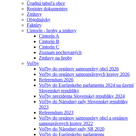
Úradná tabuľa obce
Register dokumentov
Zmluvy
Objednávky
Faktúry
Cintorín - hroby a zmluvy
Cintorín A
Cintorín B
Cintorín C
Zoznam pochovaných
Zmluvy na hroby
Voľby
Voľby do orgánov samosprávy obcí 2026
Voľby do orgánov samosprávnych krajov 2026
Referendum 2026
Voľby do Európskeho parlamentu 2024 na území
Slovenskej republiky
Voľby prezidenta Slovenskej republiky 2024
Voľby do Národnej rady Slovenskej republiky
2023
Referendum 2023
Voľby do orgánov samosprávy obcí a orgánov
samosprávnych krajov 2022
Voľby do Národnej rady SR 2020
Voľby do Európskeho parlamentu