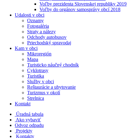
Voľby prezidenta Slovenskej republiky 2019
Voľby do orgánov samosprávy obcí 2018
Udalosti v obci
Oznamy
Fotogaléria
Straty a nálezy
Odchody autobusov
Priechodský spravodaj
Kam v obci
Mikroregión
Mapa
Turisticko náučný chodník
Cyklotrasy
Turistika
Služby v obci
Reštaurácie a ubytovanie
Turizmus v okolí
Strelnica
Kontakt
Úradná tabula
Ako vybaviť
Odvoz odpadu
Projekty
Kontakty