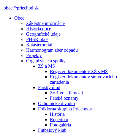
obec@priechod.sk
Obec
Základné informácie
Historia obce
Geografické údaje
PHSR obce
Katasterportal
Harmonogram zber odpadu
Projekty
Organizácie a spolky
ZŠ a MŠ
Register dokumentov ZŠ s MŠ
Register dokumentov stravovacieho
zariadenia
Farský úrad
Zo života farnosti
Farské oznamy
Ochotnícke divadlo
Folklórna skupina Priechoďan
História
Repertoár
Fotogaléria
Futbalový klub