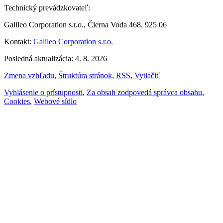
Technický prevádzkovateľ:
Galileo Corporation s.r.o., Čierna Voda 468, 925 06
Kontakt:
Galileo Corporation s.r.o.
Posledná aktualizácia: 4. 8. 2026
Zmena vzhľadu
,
Štruktúra stránok
,
RSS
,
Vytlačiť
Vyhlásenie o prístupnosti
,
Za obsah zodpovedá správca obsahu
,
Cookies
,
Webové sídlo