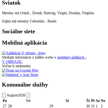
Sviatok
Meniny má
Oskár
, Donát, Hartvig, Virgín, Donáta, Virgínia
Zajtra má meniny
Ľubomíra
, Rastic
Sociálne siete
Mobilná aplikácia
Sledujte informácie z nášho webu v
mobilnej aplikácii -
V OBRAZE.
Voľne k stiahnutiu:
Komunálne služby
August
2026
Po
Ut
St
Št
Pi
So
Ne
27
28
29
30
31
1
2