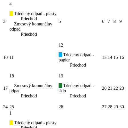
4
Triedený odpad - plasty
Priechod
3
5
6
7
8
9
Zmesový komunálny
odpad
Priechod
12
Triedený odpad -
10
11
13
14
15
16
papier
Priechod
18
19
Zmesový komunálny
Triedený odpad -
17
20
21
22
23
odpad
sklo
Priechod
Priechod
24
25
26
27
28
29
30
1
Triedený odpad - plasty
Priechod