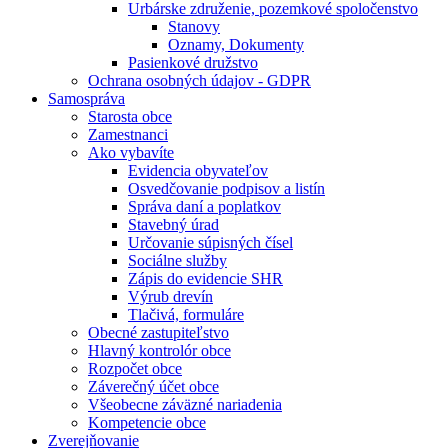
Urbárske združenie, pozemkové spoločenstvo
Stanovy
Oznamy, Dokumenty
Pasienkové družstvo
Ochrana osobných údajov - GDPR
Samospráva
Starosta obce
Zamestnanci
Ako vybavíte
Evidencia obyvateľov
Osvedčovanie podpisov a listín
Správa daní a poplatkov
Stavebný úrad
Určovanie súpisných čísel
Sociálne služby
Zápis do evidencie SHR
Výrub drevín
Tlačivá, formuláre
Obecné zastupiteľstvo
Hlavný kontrolór obce
Rozpočet obce
Záverečný účet obce
Všeobecne záväzné nariadenia
Kompetencie obce
Zverejňovanie