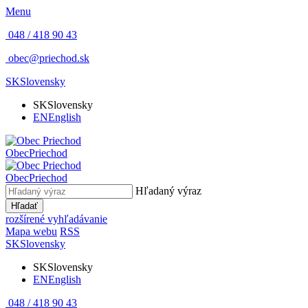
Menu
048 / 418 90 43
obec@priechod.sk
SK
Slovensky
SK
Slovensky
EN
English
Obec
Priechod
Obec
Priechod
Hľadaný výraz
Hľadať
rozšírené vyhľadávanie
Mapa webu
RSS
SK
Slovensky
SK
Slovensky
EN
English
048 / 418 90 43