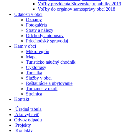
Voľby prezidenta Slovenskej republiky 2019
Voľby do orgánov samosprávy obcí 2018
Udalosti v obci
Oznamy
Fotogaléria
Straty a nálezy
Odchody autobusov
Priechodský spravodaj
Kam v obci
Mikroregión
Mapa
Turisticko náučný chodník
Cyklotrasy
Turistika
Služby v obci
Reštaurácie a ubytovanie
Turizmus v okolí
Strelnica
Kontakt
Úradná tabula
Ako vybaviť
Odvoz odpadu
Projekty
Kontakty