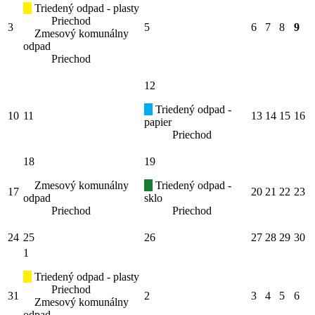
Triedený odpad - plasty
Priechod
3
5
6
7
8
9
Zmesový komunálny
odpad
Priechod
12
Triedený odpad -
10
11
13
14
15
16
papier
Priechod
18
19
Zmesový komunálny
Triedený odpad -
17
20
21
22
23
odpad
sklo
Priechod
Priechod
24
25
26
27
28
29
30
1
Triedený odpad - plasty
Priechod
31
2
3
4
5
6
Zmesový komunálny
odpad