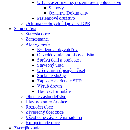
Urbárske združenie, pozemkové spoločenstvo
Stanovy
Oznamy, Dokumenty
Pasienkové družstvo
Ochrana osobných údajov - GDPR
Samospráva
Starosta obce
Zamestnanci
Ako vybavíte
Evidencia obyvateľov
Osvedčovanie podpisov a listín
Správa daní a poplatkov
Stavebný úrad
Určovanie súpisných čísel
Sociálne služby
Zápis do evidencie SHR
Výrub drevín
Tlačivá, formuláre
Obecné zastupiteľstvo
Hlavný kontrolór obce
Rozpočet obce
Záverečný účet obce
Všeobecne záväzné nariadenia
Kompetencie obce
Zverejňovanie