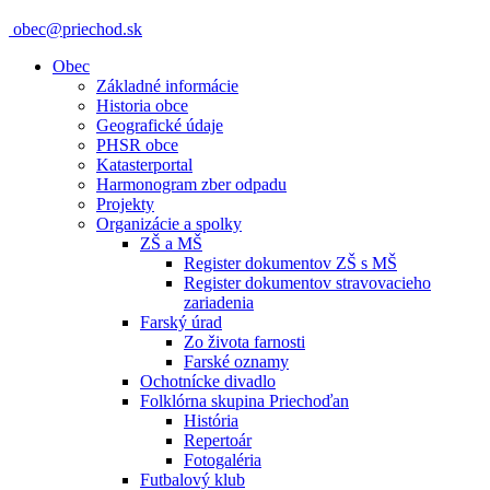
obec@priechod.sk
Obec
Základné informácie
Historia obce
Geografické údaje
PHSR obce
Katasterportal
Harmonogram zber odpadu
Projekty
Organizácie a spolky
ZŠ a MŠ
Register dokumentov ZŠ s MŠ
Register dokumentov stravovacieho
zariadenia
Farský úrad
Zo života farnosti
Farské oznamy
Ochotnícke divadlo
Folklórna skupina Priechoďan
História
Repertoár
Fotogaléria
Futbalový klub