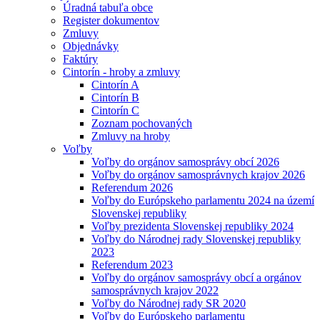
Úradná tabuľa obce
Register dokumentov
Zmluvy
Objednávky
Faktúry
Cintorín - hroby a zmluvy
Cintorín A
Cintorín B
Cintorín C
Zoznam pochovaných
Zmluvy na hroby
Voľby
Voľby do orgánov samosprávy obcí 2026
Voľby do orgánov samosprávnych krajov 2026
Referendum 2026
Voľby do Európskeho parlamentu 2024 na území
Slovenskej republiky
Voľby prezidenta Slovenskej republiky 2024
Voľby do Národnej rady Slovenskej republiky
2023
Referendum 2023
Voľby do orgánov samosprávy obcí a orgánov
samosprávnych krajov 2022
Voľby do Národnej rady SR 2020
Voľby do Európskeho parlamentu