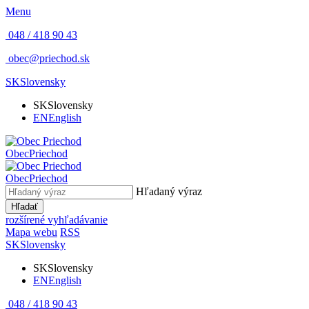
Menu
048 / 418 90 43
obec@priechod.sk
SK
Slovensky
SK
Slovensky
EN
English
Obec
Priechod
Obec
Priechod
Hľadaný výraz
Hľadať
rozšírené vyhľadávanie
Mapa webu
RSS
SK
Slovensky
SK
Slovensky
EN
English
048 / 418 90 43