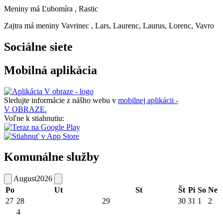
Meniny má
Ľubomíra
, Rastic
Zajtra má meniny
Vavrinec
, Lars, Laurenc, Laurus, Lorenc, Vavro
Sociálne siete
Mobilná aplikácia
Sledujte informácie z nášho webu v
mobilnej aplikácii -
V OBRAZE.
Voľne k stiahnutiu:
Komunálne služby
August
2026
Po
Ut
St
Št
Pi
So
Ne
27
28
29
30
31
1
2
4