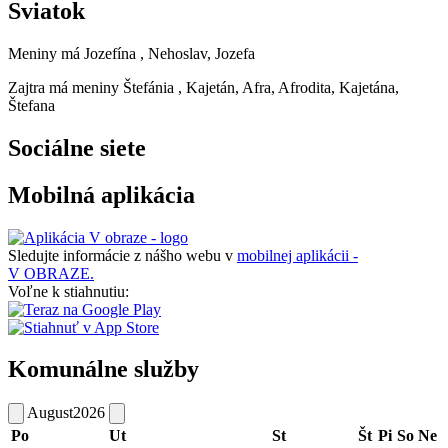
Sviatok
Meniny má
Jozefína
, Nehoslav, Jozefa
Zajtra má meniny
Štefánia
, Kajetán, Afra, Afrodita, Kajetána,
Štefana
Sociálne siete
Mobilná aplikácia
Sledujte informácie z nášho webu v
mobilnej aplikácii -
V OBRAZE.
Voľne k stiahnutiu:
Komunálne služby
August
2026
Po
Ut
St
Št
Pi
So
Ne