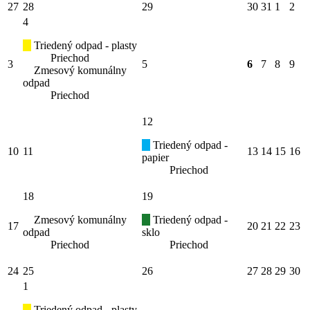
27
28
29
30
31
1
2
4
Triedený odpad - plasty
Priechod
3
5
6
7
8
9
Zmesový komunálny
odpad
Priechod
12
Triedený odpad -
10
11
13
14
15
16
papier
Priechod
18
19
Zmesový komunálny
Triedený odpad -
17
20
21
22
23
odpad
sklo
Priechod
Priechod
24
25
26
27
28
29
30
1
Triedený odpad - plasty