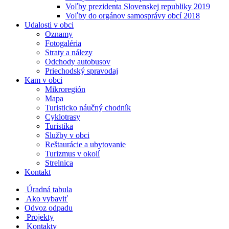
Voľby prezidenta Slovenskej republiky 2019
Voľby do orgánov samosprávy obcí 2018
Udalosti v obci
Oznamy
Fotogaléria
Straty a nálezy
Odchody autobusov
Priechodský spravodaj
Kam v obci
Mikroregión
Mapa
Turisticko náučný chodník
Cyklotrasy
Turistika
Služby v obci
Reštaurácie a ubytovanie
Turizmus v okolí
Strelnica
Kontakt
Úradná tabula
Ako vybaviť
Odvoz odpadu
Projekty
Kontakty