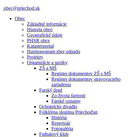
obec@priechod.sk
Obec
Základné informácie
Historia obce
Geografické údaje
PHSR obce
Katasterportal
Harmonogram zber odpadu
Projekty
Organizácie a spolky
ZŠ a MŠ
Register dokumentov ZŠ s MŠ
Register dokumentov stravovacieho
zariadenia
Farský úrad
Zo života farnosti
Farské oznamy
Ochotnícke divadlo
Folklórna skupina Priechoďan
História
Repertoár
Fotogaléria
Futbalový klub