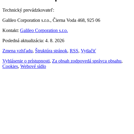
Technický prevádzkovateľ:
Galileo Corporation s.r.o., Čierna Voda 468, 925 06
Kontakt:
Galileo Corporation s.r.o.
Posledná aktualizácia: 4. 8. 2026
Zmena vzhľadu
,
Štruktúra stránok
,
RSS
,
Vytlačiť
Vyhlásenie o prístupnosti
,
Za obsah zodpovedá správca obsahu
,
Cookies
,
Webové sídlo