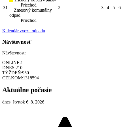
Priechod
31
2
3
4
5
6
Zmesový komunálny
odpad
Priechod
Kalendár zvozu odpadu
Návštevnosť
Návštevnosť:
ONLINE:
1
DNES:
210
TÝŽDEŇ:
950
CELKOM:
1318594
Aktuálne počasie
dnes, štvrtok 6. 8. 2026