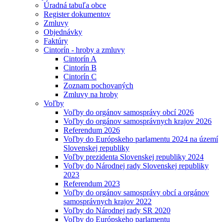
Úradná tabuľa obce
Register dokumentov
Zmluvy
Objednávky
Faktúry
Cintorín - hroby a zmluvy
Cintorín A
Cintorín B
Cintorín C
Zoznam pochovaných
Zmluvy na hroby
Voľby
Voľby do orgánov samosprávy obcí 2026
Voľby do orgánov samosprávnych krajov 2026
Referendum 2026
Voľby do Európskeho parlamentu 2024 na území
Slovenskej republiky
Voľby prezidenta Slovenskej republiky 2024
Voľby do Národnej rady Slovenskej republiky
2023
Referendum 2023
Voľby do orgánov samosprávy obcí a orgánov
samosprávnych krajov 2022
Voľby do Národnej rady SR 2020
Voľby do Európskeho parlamentu