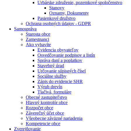
Urbárske združenie, pozemkové spoločenstvo
Stanovy
Oznamy, Dokumenty
Pasienkové družstvo
Ochrana osobných údajov - GDPR
Samospráva
Starosta obce
Zamestnanci
Ako vybavíte
Evidencia obyvateľov
Osvedčovanie podpisov a listín
Správa daní a poplatkov
Stavebný úrad
Určovanie súpisných čísel
Sociálne služby
Zápis do evidencie SHR
Výrub drevín
Tlačivá, formuláre
Obecné zastupiteľstvo
Hlavný kontrolór obce
Rozpočet obce
Záverečný účet obce
Všeobecne záväzné nariadenia
Kompetencie obce
Zverejňovanie