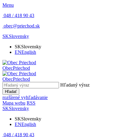
Menu
048 / 418 90 43
obec@priechod.sk
SK
Slovensky
SK
Slovensky
EN
English
Obec
Priechod
Obec
Priechod
Hľadaný výraz
Hľadať
rozšírené vyhľadávanie
Mapa webu
RSS
SK
Slovensky
SK
Slovensky
EN
English
048 / 418 90 43