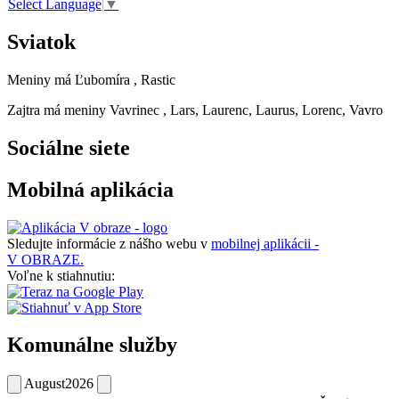
Select Language
▼
Sviatok
Meniny má
Ľubomíra
, Rastic
Zajtra má meniny
Vavrinec
, Lars, Laurenc, Laurus, Lorenc, Vavro
Sociálne siete
Mobilná aplikácia
Sledujte informácie z nášho webu v
mobilnej aplikácii -
V OBRAZE.
Voľne k stiahnutiu:
Komunálne služby
August
2026