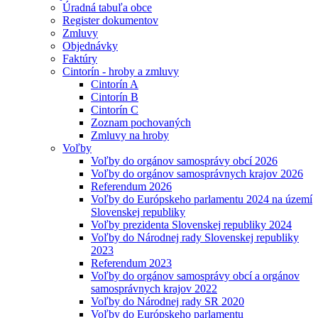
Úradná tabuľa obce
Register dokumentov
Zmluvy
Objednávky
Faktúry
Cintorín - hroby a zmluvy
Cintorín A
Cintorín B
Cintorín C
Zoznam pochovaných
Zmluvy na hroby
Voľby
Voľby do orgánov samosprávy obcí 2026
Voľby do orgánov samosprávnych krajov 2026
Referendum 2026
Voľby do Európskeho parlamentu 2024 na území
Slovenskej republiky
Voľby prezidenta Slovenskej republiky 2024
Voľby do Národnej rady Slovenskej republiky
2023
Referendum 2023
Voľby do orgánov samosprávy obcí a orgánov
samosprávnych krajov 2022
Voľby do Národnej rady SR 2020
Voľby do Európskeho parlamentu