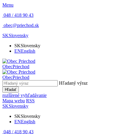
Menu
048 / 418 90 43
obec@priechod.sk
SK
Slovensky
SK
Slovensky
EN
English
Obec
Priechod
Obec
Priechod
Hľadaný výraz
Hľadať
rozšírené vyhľadávanie
Mapa webu
RSS
SK
Slovensky
SK
Slovensky
EN
English
048 / 418 90 43