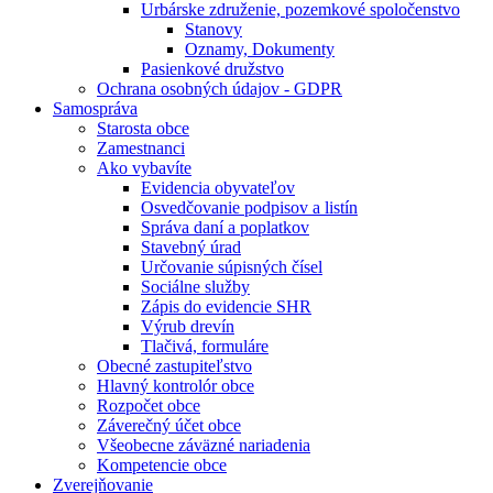
Urbárske združenie, pozemkové spoločenstvo
Stanovy
Oznamy, Dokumenty
Pasienkové družstvo
Ochrana osobných údajov - GDPR
Samospráva
Starosta obce
Zamestnanci
Ako vybavíte
Evidencia obyvateľov
Osvedčovanie podpisov a listín
Správa daní a poplatkov
Stavebný úrad
Určovanie súpisných čísel
Sociálne služby
Zápis do evidencie SHR
Výrub drevín
Tlačivá, formuláre
Obecné zastupiteľstvo
Hlavný kontrolór obce
Rozpočet obce
Záverečný účet obce
Všeobecne záväzné nariadenia
Kompetencie obce
Zverejňovanie