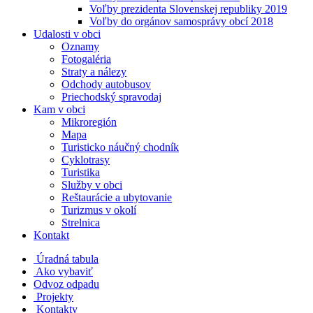
Voľby prezidenta Slovenskej republiky 2019
Voľby do orgánov samosprávy obcí 2018
Udalosti v obci
Oznamy
Fotogaléria
Straty a nálezy
Odchody autobusov
Priechodský spravodaj
Kam v obci
Mikroregión
Mapa
Turisticko náučný chodník
Cyklotrasy
Turistika
Služby v obci
Reštaurácie a ubytovanie
Turizmus v okolí
Strelnica
Kontakt
Úradná tabula
Ako vybaviť
Odvoz odpadu
Projekty
Kontakty