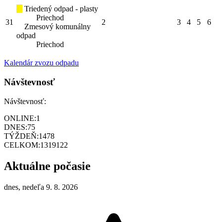
Triedený odpad - plasty
Priechod
31
2
3
4
5
6
Zmesový komunálny
odpad
Priechod
Kalendár zvozu odpadu
Návštevnosť
Návštevnosť:
ONLINE:
1
DNES:
75
TÝŽDEŇ:
1478
CELKOM:
1319122
Aktuálne počasie
dnes, nedeľa 9. 8. 2026