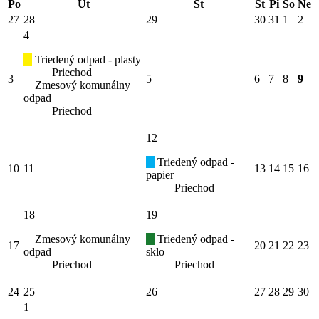
Po
Ut
St
Št
Pi
So
Ne
27
28
29
30
31
1
2
4
Triedený odpad - plasty
Priechod
3
5
6
7
8
9
Zmesový komunálny
odpad
Priechod
12
Triedený odpad -
10
11
13
14
15
16
papier
Priechod
18
19
Zmesový komunálny
Triedený odpad -
17
20
21
22
23
odpad
sklo
Priechod
Priechod
24
25
26
27
28
29
30
1