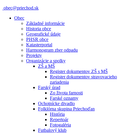
obec@priechod.sk
Obec
Základné informácie
Historia obce
Geografické údaje
PHSR obce
Katasterportal
Harmonogram zber odpadu
Projekty
Organizácie a spolky
ZŠ a MŠ
Register dokumentov ZŠ s MŠ
Register dokumentov stravovacieho
zariadenia
Farský úrad
Zo života farnosti
Farské oznamy
Ochotnícke divadlo
Folklórna skupina Priechoďan
História
Repertoár
Fotogaléria
Futbalový klub