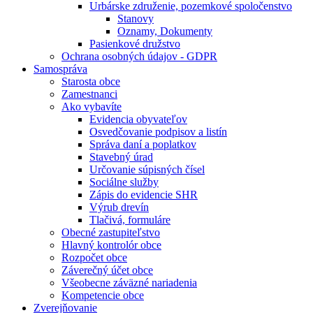
Urbárske združenie, pozemkové spoločenstvo
Stanovy
Oznamy, Dokumenty
Pasienkové družstvo
Ochrana osobných údajov - GDPR
Samospráva
Starosta obce
Zamestnanci
Ako vybavíte
Evidencia obyvateľov
Osvedčovanie podpisov a listín
Správa daní a poplatkov
Stavebný úrad
Určovanie súpisných čísel
Sociálne služby
Zápis do evidencie SHR
Výrub drevín
Tlačivá, formuláre
Obecné zastupiteľstvo
Hlavný kontrolór obce
Rozpočet obce
Záverečný účet obce
Všeobecne záväzné nariadenia
Kompetencie obce
Zverejňovanie