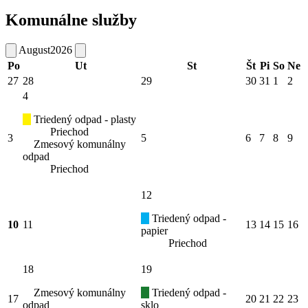
Komunálne služby
August
2026
Po
Ut
St
Št
Pi
So
Ne
27
28
29
30
31
1
2
4
Triedený odpad - plasty
Priechod
3
5
6
7
8
9
Zmesový komunálny
odpad
Priechod
12
Triedený odpad -
10
11
13
14
15
16
papier
Priechod
18
19
Zmesový komunálny
Triedený odpad -
17
20
21
22
23
odpad
sklo