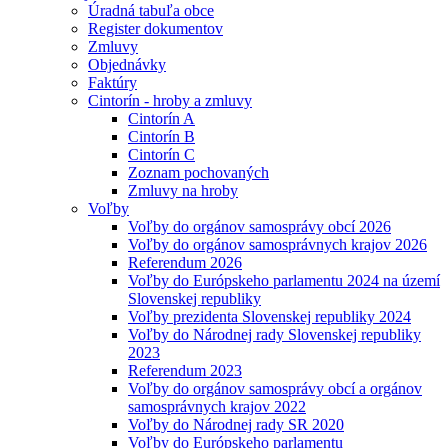
Úradná tabuľa obce
Register dokumentov
Zmluvy
Objednávky
Faktúry
Cintorín - hroby a zmluvy
Cintorín A
Cintorín B
Cintorín C
Zoznam pochovaných
Zmluvy na hroby
Voľby
Voľby do orgánov samosprávy obcí 2026
Voľby do orgánov samosprávnych krajov 2026
Referendum 2026
Voľby do Európskeho parlamentu 2024 na území
Slovenskej republiky
Voľby prezidenta Slovenskej republiky 2024
Voľby do Národnej rady Slovenskej republiky
2023
Referendum 2023
Voľby do orgánov samosprávy obcí a orgánov
samosprávnych krajov 2022
Voľby do Národnej rady SR 2020
Voľby do Európskeho parlamentu