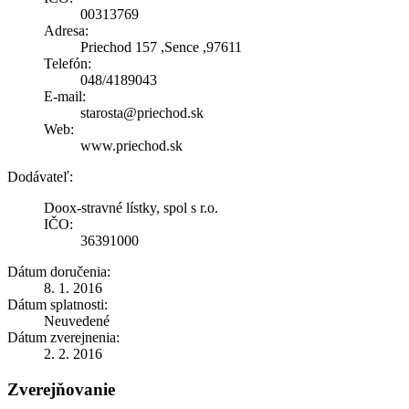
00313769
Adresa:
Priechod 157 ,Sence ,97611
Telefón:
048/4189043
E-mail:
starosta@priechod.sk
Web:
www.priechod.sk
Dodávateľ:
Doox-stravné lístky, spol s r.o.
IČO:
36391000
Dátum doručenia:
8. 1. 2016
Dátum splatnosti:
Neuvedené
Dátum zverejnenia:
2. 2. 2016
Zverejňovanie