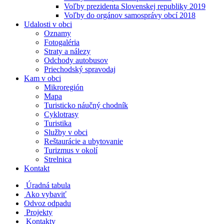
Voľby prezidenta Slovenskej republiky 2019
Voľby do orgánov samosprávy obcí 2018
Udalosti v obci
Oznamy
Fotogaléria
Straty a nálezy
Odchody autobusov
Priechodský spravodaj
Kam v obci
Mikroregión
Mapa
Turisticko náučný chodník
Cyklotrasy
Turistika
Služby v obci
Reštaurácie a ubytovanie
Turizmus v okolí
Strelnica
Kontakt
Úradná tabula
Ako vybaviť
Odvoz odpadu
Projekty
Kontakty