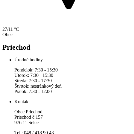
27/11 °C
Obec
Priechod
Úradné hodiny
Pondelok: 7:30 - 15:30
Utorok: 7:30 - 15:30
Streda: 7:30 - 17:30
Štvrtok: nestránkový deň
Piatok: 7:30 - 12:00
Kontakt
Obec Priechod
Priechod č.157
976 11 Selce
Tel.: 048 / 418 90 43