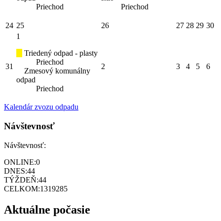
Priechod
Priechod
24
25
26
27
28
29
30
1
Triedený odpad - plasty
Priechod
31
2
3
4
5
6
Zmesový komunálny
odpad
Priechod
Kalendár zvozu odpadu
Návštevnosť
Návštevnosť:
ONLINE:
0
DNES:
44
TÝŽDEŇ:
44
CELKOM:
1319285
Aktuálne počasie