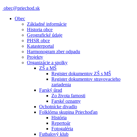
obec@priechod.sk
Obec
Základné informácie
Historia obce
Geografické údaje
PHSR obce
Katasterportal
Harmonogram zber odpadu
Projekty
Organizácie a spolky
ZŠ a MŠ
Register dokumentov ZŠ s MŠ
Register dokumentov stravovacieho
zariadenia
Farský úrad
Zo života farnosti
Farské oznamy
Ochotnícke divadlo
Folklórna skupina Priechoďan
História
Repertoár
Fotogaléria
Futbalový klub