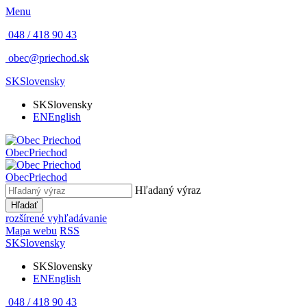
Menu
048 / 418 90 43
obec@priechod.sk
SK
Slovensky
SK
Slovensky
EN
English
Obec
Priechod
Obec
Priechod
Hľadaný výraz
Hľadať
rozšírené vyhľadávanie
Mapa webu
RSS
SK
Slovensky
SK
Slovensky
EN
English
048 / 418 90 43