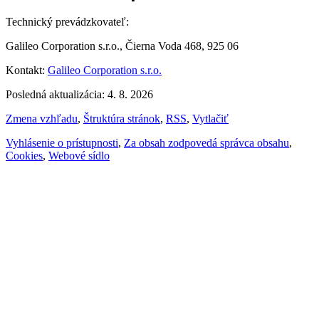
Technický prevádzkovateľ:
Galileo Corporation s.r.o., Čierna Voda 468, 925 06
Kontakt:
Galileo Corporation s.r.o.
Posledná aktualizácia: 4. 8. 2026
Zmena vzhľadu
,
Štruktúra stránok
,
RSS
,
Vytlačiť
Vyhlásenie o prístupnosti
,
Za obsah zodpovedá správca obsahu
,
Cookies
,
Webové sídlo