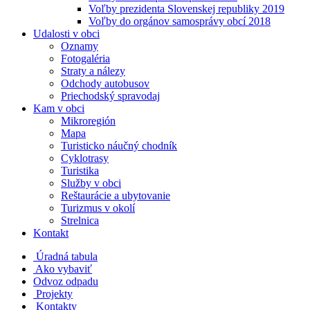
Voľby prezidenta Slovenskej republiky 2019
Voľby do orgánov samosprávy obcí 2018
Udalosti v obci
Oznamy
Fotogaléria
Straty a nálezy
Odchody autobusov
Priechodský spravodaj
Kam v obci
Mikroregión
Mapa
Turisticko náučný chodník
Cyklotrasy
Turistika
Služby v obci
Reštaurácie a ubytovanie
Turizmus v okolí
Strelnica
Kontakt
Úradná tabula
Ako vybaviť
Odvoz odpadu
Projekty
Kontakty