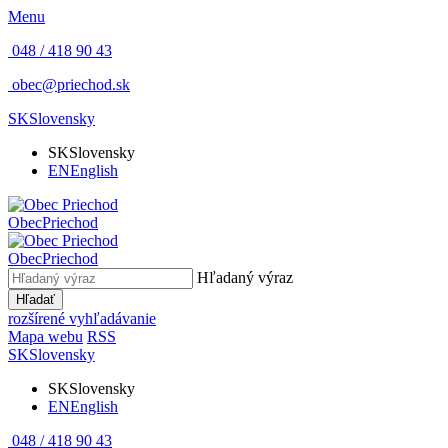
Menu
048 / 418 90 43
obec@priechod.sk
SK
Slovensky
SK
Slovensky
EN
English
Obec
Priechod
Obec
Priechod
Hľadaný výraz
Hľadať
rozšírené vyhľadávanie
Mapa webu
RSS
SK
Slovensky
SK
Slovensky
EN
English
048 / 418 90 43