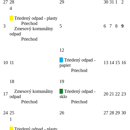
27
28
29
30
31
1
2
4
Triedený odpad - plasty
Priechod
3
5
6
7
8
9
Zmesový komunálny
odpad
Priechod
12
Triedený odpad -
10
11
13
14
15
16
papier
Priechod
18
19
Zmesový komunálny
Triedený odpad -
17
20
21
22
23
odpad
sklo
Priechod
Priechod
24
25
26
27
28
29
30
1
Triedený odpad - plasty