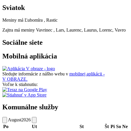
Sviatok
Meniny má
Ľubomíra
, Rastic
Zajtra má meniny
Vavrinec
, Lars, Laurenc, Laurus, Lorenc, Vavro
Sociálne siete
Mobilná aplikácia
Sledujte informácie z nášho webu v
mobilnej aplikácii -
V OBRAZE.
Voľne k stiahnutiu:
Komunálne služby
August
2026
Po
Ut
St
Št
Pi
So
Ne