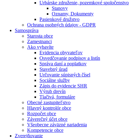
Urbárske združenie, pozemkové spoločenstvo
Stanovy
Oznamy, Dokumenty
Pasienkové družstvo
Ochrana osobných údajov - GDPR
Samospráva
Starosta obce
Zamestnanci
Ako vybavíte
Evidencia obyvateľov
Osvedčovanie podpisov a listín
Správa daní a poplatkov
Stavebný úrad
Určovanie súpisných čísel
Sociálne služby
Zápis do evidencie SHR
Výrub drevín
Tlačivá, formuláre
Obecné zastupiteľstvo
Hlavný kontrolór obce
Rozpočet obce
Záverečný účet obce
Všeobecne záväzné nariadenia
Kompetencie obce
Zverejňovanie