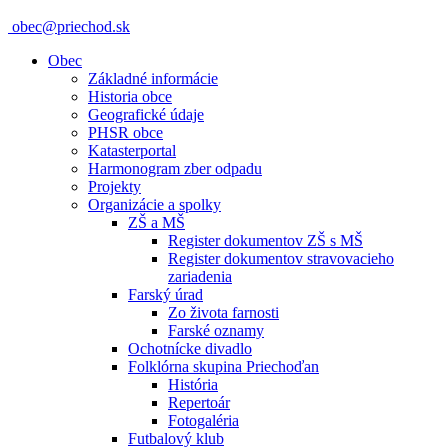
obec@priechod.sk
Obec
Základné informácie
Historia obce
Geografické údaje
PHSR obce
Katasterportal
Harmonogram zber odpadu
Projekty
Organizácie a spolky
ZŠ a MŠ
Register dokumentov ZŠ s MŠ
Register dokumentov stravovacieho
zariadenia
Farský úrad
Zo života farnosti
Farské oznamy
Ochotnícke divadlo
Folklórna skupina Priechoďan
História
Repertoár
Fotogaléria
Futbalový klub