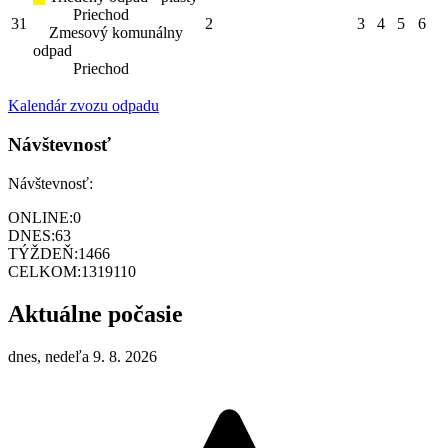
Priechod
31
2
3
4
5
6
Zmesový komunálny
odpad
Priechod
Kalendár zvozu odpadu
Návštevnosť
Návštevnosť:
ONLINE:
0
DNES:
63
TÝŽDEŇ:
1466
CELKOM:
1319110
Aktuálne počasie
dnes, nedeľa 9. 8. 2026