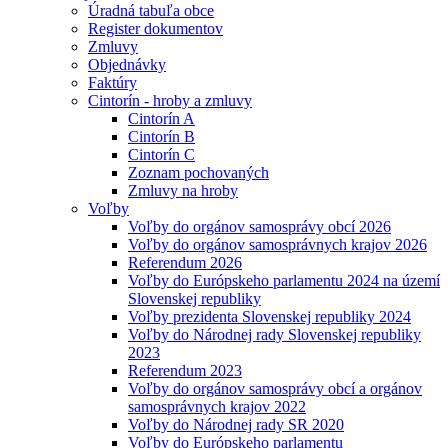
Úradná tabuľa obce
Register dokumentov
Zmluvy
Objednávky
Faktúry
Cintorín - hroby a zmluvy
Cintorín A
Cintorín B
Cintorín C
Zoznam pochovaných
Zmluvy na hroby
Voľby
Voľby do orgánov samosprávy obcí 2026
Voľby do orgánov samosprávnych krajov 2026
Referendum 2026
Voľby do Európskeho parlamentu 2024 na území
Slovenskej republiky
Voľby prezidenta Slovenskej republiky 2024
Voľby do Národnej rady Slovenskej republiky
2023
Referendum 2023
Voľby do orgánov samosprávy obcí a orgánov
samosprávnych krajov 2022
Voľby do Národnej rady SR 2020
Voľby do Európskeho parlamentu