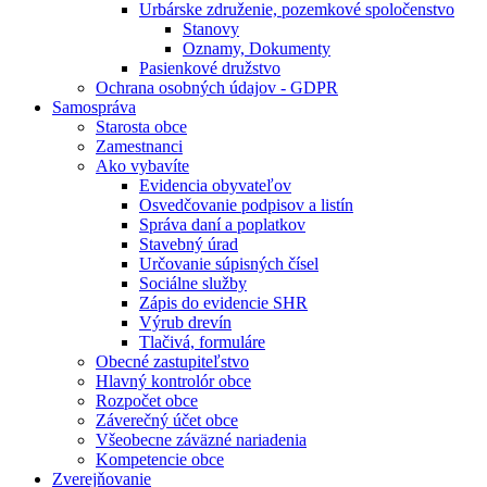
Urbárske združenie, pozemkové spoločenstvo
Stanovy
Oznamy, Dokumenty
Pasienkové družstvo
Ochrana osobných údajov - GDPR
Samospráva
Starosta obce
Zamestnanci
Ako vybavíte
Evidencia obyvateľov
Osvedčovanie podpisov a listín
Správa daní a poplatkov
Stavebný úrad
Určovanie súpisných čísel
Sociálne služby
Zápis do evidencie SHR
Výrub drevín
Tlačivá, formuláre
Obecné zastupiteľstvo
Hlavný kontrolór obce
Rozpočet obce
Záverečný účet obce
Všeobecne záväzné nariadenia
Kompetencie obce
Zverejňovanie