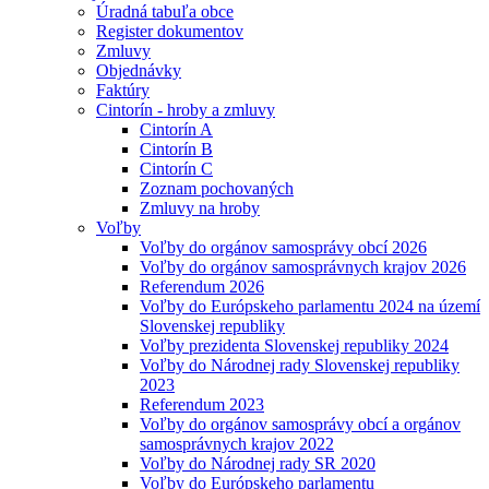
Úradná tabuľa obce
Register dokumentov
Zmluvy
Objednávky
Faktúry
Cintorín - hroby a zmluvy
Cintorín A
Cintorín B
Cintorín C
Zoznam pochovaných
Zmluvy na hroby
Voľby
Voľby do orgánov samosprávy obcí 2026
Voľby do orgánov samosprávnych krajov 2026
Referendum 2026
Voľby do Európskeho parlamentu 2024 na území
Slovenskej republiky
Voľby prezidenta Slovenskej republiky 2024
Voľby do Národnej rady Slovenskej republiky
2023
Referendum 2023
Voľby do orgánov samosprávy obcí a orgánov
samosprávnych krajov 2022
Voľby do Národnej rady SR 2020
Voľby do Európskeho parlamentu