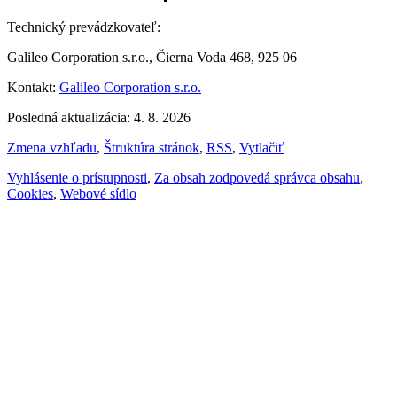
Technický prevádzkovateľ:
Galileo Corporation s.r.o., Čierna Voda 468, 925 06
Kontakt:
Galileo Corporation s.r.o.
Posledná aktualizácia: 4. 8. 2026
Zmena vzhľadu
,
Štruktúra stránok
,
RSS
,
Vytlačiť
Vyhlásenie o prístupnosti
,
Za obsah zodpovedá správca obsahu
,
Cookies
,
Webové sídlo