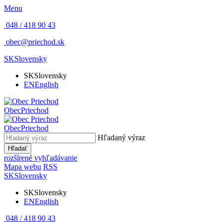
Menu
048 / 418 90 43
obec@priechod.sk
SK
Slovensky
SK
Slovensky
EN
English
Obec
Priechod
Obec
Priechod
Hľadaný výraz
Hľadať
rozšírené vyhľadávanie
Mapa webu
RSS
SK
Slovensky
SK
Slovensky
EN
English
048 / 418 90 43