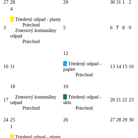
27
28
29
30
31
1
2
4
Triedený odpad - plasty
Priechod
3
5
6
7
8
9
Zmesový komunálny
odpad
Priechod
12
Triedený odpad -
10
11
13
14
15
16
papier
Priechod
18
19
Zmesový komunálny
Triedený odpad -
17
20
21
22
23
odpad
sklo
Priechod
Priechod
24
25
26
27
28
29
30
1
Triedený odpad - plasty