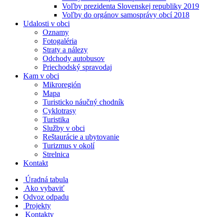
Voľby prezidenta Slovenskej republiky 2019
Voľby do orgánov samosprávy obcí 2018
Udalosti v obci
Oznamy
Fotogaléria
Straty a nálezy
Odchody autobusov
Priechodský spravodaj
Kam v obci
Mikroregión
Mapa
Turisticko náučný chodník
Cyklotrasy
Turistika
Služby v obci
Reštaurácie a ubytovanie
Turizmus v okolí
Strelnica
Kontakt
Úradná tabula
Ako vybaviť
Odvoz odpadu
Projekty
Kontakty