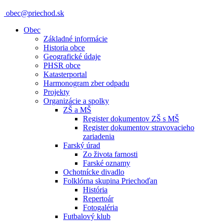
obec@priechod.sk
Obec
Základné informácie
Historia obce
Geografické údaje
PHSR obce
Katasterportal
Harmonogram zber odpadu
Projekty
Organizácie a spolky
ZŠ a MŠ
Register dokumentov ZŠ s MŠ
Register dokumentov stravovacieho
zariadenia
Farský úrad
Zo života farnosti
Farské oznamy
Ochotnícke divadlo
Folklórna skupina Priechoďan
História
Repertoár
Fotogaléria
Futbalový klub