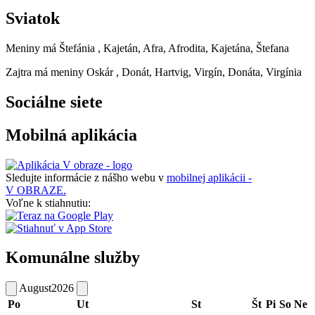
Sviatok
Meniny má
Štefánia
, Kajetán, Afra, Afrodita, Kajetána, Štefana
Zajtra má meniny
Oskár
, Donát, Hartvig, Virgín, Donáta, Virgínia
Sociálne siete
Mobilná aplikácia
Sledujte informácie z nášho webu v
mobilnej aplikácii -
V OBRAZE.
Voľne k stiahnutiu:
Komunálne služby
August
2026
Po
Ut
St
Št
Pi
So
Ne