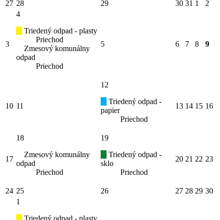
27
28
29
30
31
1
2
4
Triedený odpad - plasty
Priechod
3
5
6
7
8
9
Zmesový komunálny
odpad
Priechod
12
Triedený odpad -
10
11
13
14
15
16
papier
Priechod
18
19
Zmesový komunálny
Triedený odpad -
17
20
21
22
23
odpad
sklo
Priechod
Priechod
24
25
26
27
28
29
30
1
Triedený odpad - plasty