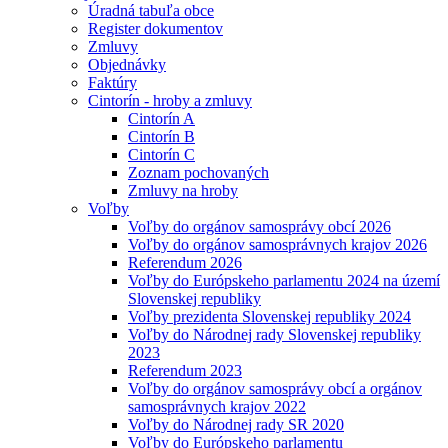
Úradná tabuľa obce
Register dokumentov
Zmluvy
Objednávky
Faktúry
Cintorín - hroby a zmluvy
Cintorín A
Cintorín B
Cintorín C
Zoznam pochovaných
Zmluvy na hroby
Voľby
Voľby do orgánov samosprávy obcí 2026
Voľby do orgánov samosprávnych krajov 2026
Referendum 2026
Voľby do Európskeho parlamentu 2024 na území
Slovenskej republiky
Voľby prezidenta Slovenskej republiky 2024
Voľby do Národnej rady Slovenskej republiky
2023
Referendum 2023
Voľby do orgánov samosprávy obcí a orgánov
samosprávnych krajov 2022
Voľby do Národnej rady SR 2020
Voľby do Európskeho parlamentu