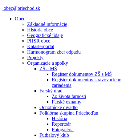
obec@priechod.sk
Obec
Základné informácie
Historia obce
Geografické údaje
PHSR obce
Katasterportal
Harmonogram zber odpadu
Projekty
Organizácie a spolky
ZŠ a MŠ
Register dokumentov ZŠ s MŠ
Register dokumentov stravovacieho
zariadenia
Farský úrad
Zo života farnosti
Farské oznamy
Ochotnícke divadlo
Folklórna skupina Priechoďan
História
Repertoár
Fotogaléria
Futbalový klub