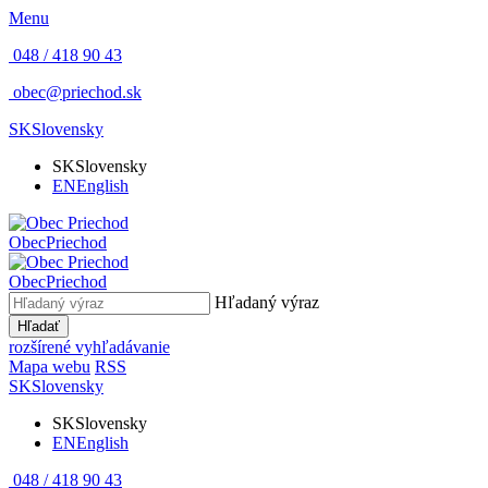
Menu
048 / 418 90 43
obec@priechod.sk
SK
Slovensky
SK
Slovensky
EN
English
Obec
Priechod
Obec
Priechod
Hľadaný výraz
Hľadať
rozšírené vyhľadávanie
Mapa webu
RSS
SK
Slovensky
SK
Slovensky
EN
English
048 / 418 90 43