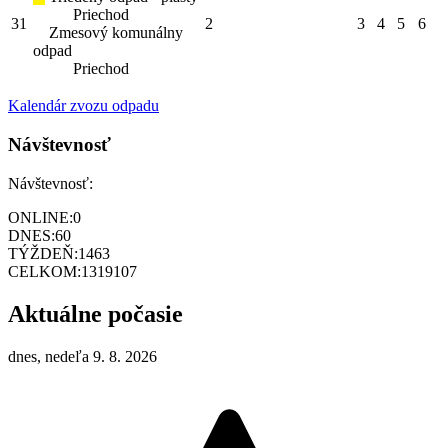
Priechod
31
2
3
4
5
6
Zmesový komunálny
odpad
Priechod
Kalendár zvozu odpadu
Návštevnosť
Návštevnosť:
ONLINE:
0
DNES:
60
TÝŽDEŇ:
1463
CELKOM:
1319107
Aktuálne počasie
dnes, nedeľa 9. 8. 2026