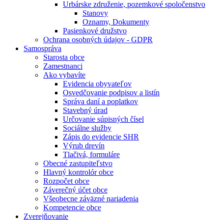
Urbárske združenie, pozemkové spoločenstvo
Stanovy
Oznamy, Dokumenty
Pasienkové družstvo
Ochrana osobných údajov - GDPR
Samospráva
Starosta obce
Zamestnanci
Ako vybavíte
Evidencia obyvateľov
Osvedčovanie podpisov a listín
Správa daní a poplatkov
Stavebný úrad
Určovanie súpisných čísel
Sociálne služby
Zápis do evidencie SHR
Výrub drevín
Tlačivá, formuláre
Obecné zastupiteľstvo
Hlavný kontrolór obce
Rozpočet obce
Záverečný účet obce
Všeobecne záväzné nariadenia
Kompetencie obce
Zverejňovanie