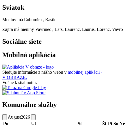
Sviatok
Meniny má
Ľubomíra
, Rastic
Zajtra má meniny
Vavrinec
, Lars, Laurenc, Laurus, Lorenc, Vavro
Sociálne siete
Mobilná aplikácia
Sledujte informácie z nášho webu v
mobilnej aplikácii -
V OBRAZE.
Voľne k stiahnutiu:
Komunálne služby
August
2026
Po
Ut
St
Št
Pi
So
Ne