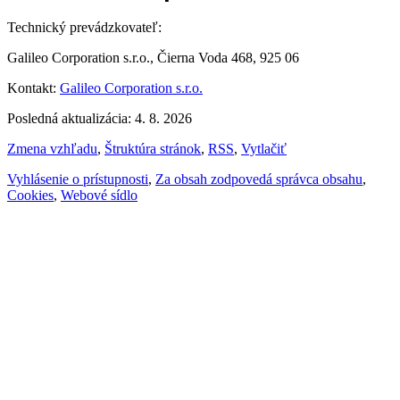
Technický prevádzkovateľ:
Galileo Corporation s.r.o., Čierna Voda 468, 925 06
Kontakt:
Galileo Corporation s.r.o.
Posledná aktualizácia: 4. 8. 2026
Zmena vzhľadu
,
Štruktúra stránok
,
RSS
,
Vytlačiť
Vyhlásenie o prístupnosti
,
Za obsah zodpovedá správca obsahu
,
Cookies
,
Webové sídlo