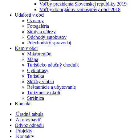
Voľby prezidenta Slovenskej republiky 2019
Voľby do orgánov samosprávy obcí 2018
Udalosti v obci
Oznamy
Fotogaléria
Straty a nálezy
Odchody autobusov
Priechodský spravodaj
Kam v obci
Mikroregión
Mapa
Turisticko náučný chodník
Cyklotrasy
Turistika
Služby v obci
Reštaurácie a ubytovanie
Turizmus v okolí
Strelnica
Kontakt
Úradná tabula
Ako vybaviť
Odvoz odpadu
Projekty
Kontakty